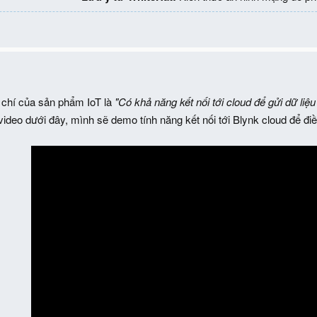
 chí của sản phẩm IoT là
"Có khả năng kết nối tới cloud để gửi dữ liệ
video dưới đây, mình sẽ demo tính năng kết nối tới Blynk cloud để 