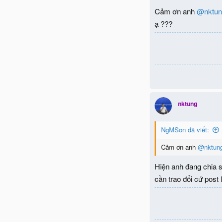
Cảm ơn anh
@nktun
ạ ???
nktung
NgMSon đã viết:
Cảm ơn anh
@nktun
Hiện anh đang chia s
cần trao đổi cứ post 