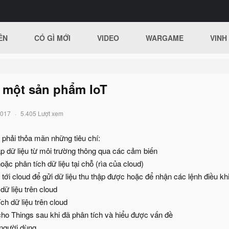
ÊN
CÓ GÌ MỚI
VIDEO
WARGAME
VINH
 một sản phẩm IoT
2017
5.405 Lượt xem
phải thỏa mãn những tiêu chí:
ập dữ liệu từ môi trường thông qua các cảm biến
oặc phân tích dữ liệu tại chỗ (rìa của cloud)
 tới cloud để gửi dữ liệu thu thập được hoặc để nhận các lệnh điều khiể
dữ liệu trên cloud
ch dữ liệu trên cloud
cho Things sau khi đã phân tích và hiểu được vấn đề
o người dùng