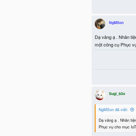
NgMSon
Dạ vâng ạ . Nhân tiệ
một công cụ Phục vụ
Sugi_b3o
NgMSon đã viết:
Dạ vâng ạ . Nhân tiệ
Phục vụ cho mục IoT