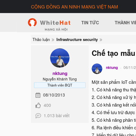
CỘNG ĐỒNG AN NINH MẠNG VIỆT NAM
TIN TỨC
THÀNH VI
Thảo luận
Infrastructure security
Chế tạo mẫu
nktung
06/11/
nktung
Nguyễn Khánh Tùng
Một sản phẩm IoT cần 
Thành viên BQT
1. Có khả năng thu th
08/10/2013
2. Có khả năng xử lý h
3. Có khả năng kết nối
400
4. Có thể lưu trữ được 
1.013 bài viết
5. Có khả năng phân tí
6. Ra lệnh điều khiển 
7. Hiển thị dữ liệu ch