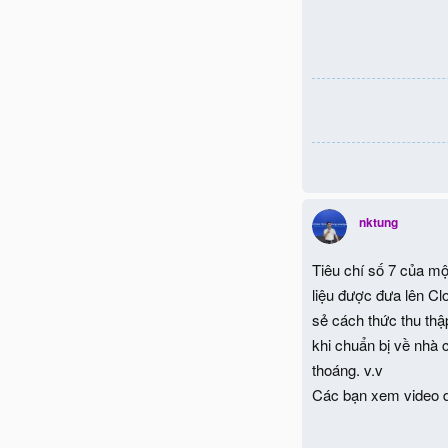
nktung
Tiêu chí số 7 của mộ
liệu được đưa lên Cl
sẻ cách thức thu thậ
khi chuẩn bị về nhà 
thoáng. v.v
Các bạn xem video d