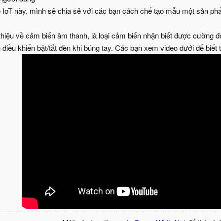
ề IoT này, mình sẽ chia sẻ với các bạn cách chế tạo mẫu một sản phẩ
i thiệu về cảm biến âm thanh, là loại cảm biến nhận biết được cường đ
h điều khiển bật/tắt đèn khi búng tay. Các bạn xem video dưới để biết 