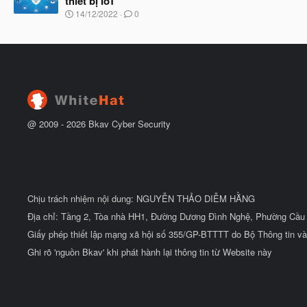
thiết bị IoT
ầ
ắ
N
u
14/12/2022
0
t
g
đ
à
ầ
y
u
b
ắ
t
đ
ầ
u
@ 2009 -
2026
Bkav Cyber Security
Chịu trách nhiệm nội dung: NGUYỄN THẢO DIỄM HẰNG
Địa chỉ: Tầng 2, Tòa nhà HH1, Đường Dương Đình Nghệ, Phường Cầu 
Giấy phép thiết lập mạng xã hội số 355/GP-BTTTT do Bộ Thông tin và
Ghi rõ 'nguồn Bkav' khi phát hành lại thông tin từ Website này