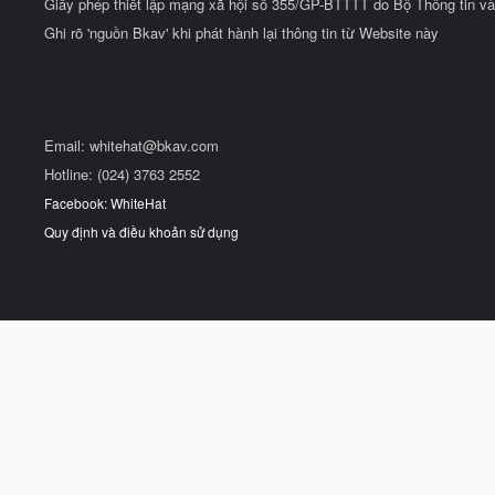
Giấy phép thiết lập mạng xã hội số 355/GP-BTTTT do Bộ Thông tin và
Ghi rõ 'nguồn Bkav' khi phát hành lại thông tin từ Website này
Email:
whitehat@bkav.com
Hotline: (024) 3763 2552
Facebook: WhiteHat
Quy định và điều khoản sử dụng