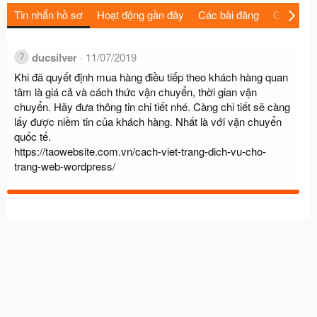
Tin nhắn hồ sơ
Hoạt động gần đây
Các bài đăng
Giới thiệu
ducsilver
11/07/2019
Khi đã quyết định mua hàng điều tiếp theo khách hàng quan
tâm là giá cả và cách thức vận chuyển, thời gian vận
chuyển. Hãy đưa thông tin chi tiết nhé. Càng chi tiết sẽ càng
lấy được niềm tin của khách hàng. Nhất là với vận chuyển
quốc tế.
https://taowebsite.com.vn/cach-viet-trang-dich-vu-cho-
trang-web-wordpress/