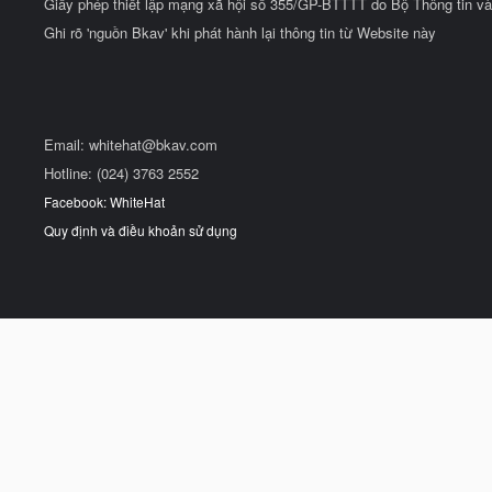
Giấy phép thiết lập mạng xã hội số 355/GP-BTTTT do Bộ Thông tin và
Ghi rõ 'nguồn Bkav' khi phát hành lại thông tin từ Website này
Email:
whitehat@bkav.com
Hotline: (024) 3763 2552
Facebook: WhiteHat
Quy định và điều khoản sử dụng