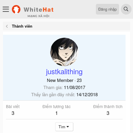
Đăng nhập
Thành viên
justkalithing
New Member
·
23
Tham gia
11/08/2017
Thấy lần gần đây nhất
14/12/2018
Bài viết
Điểm tương tác
Điểm thành tích
3
1
3
Tìm