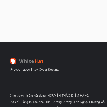
đ
y
ầ
b
u
ắ
t
đ
ầ
u
@ 2009 -
2026
Bkav Cyber Security
Chịu trách nhiệm nội dung: NGUYỄN THẢO DIỄM HẰNG
Địa chỉ: Tầng 2, Tòa nhà HH1, Đường Dương Đình Nghệ, Phường Cầu 