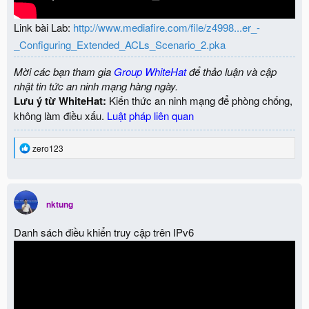
Link bài Lab:
http://www.mediafire.com/file/z4998...er_-
_Configuring_Extended_ACLs_Scenario_2.pka
Mời các bạn tham gia
Group WhiteHat
để thảo luận và cập
nhật tin tức an ninh mạng hàng ngày.
Lưu ý từ WhiteHat:
Kiến thức an ninh mạng để phòng chống,
không làm điều xấu.
Luật pháp liên quan
R
zero123
e
a
c
t
i
nktung
o
n
Danh sách điều khiển truy cập trên IPv6
s
: