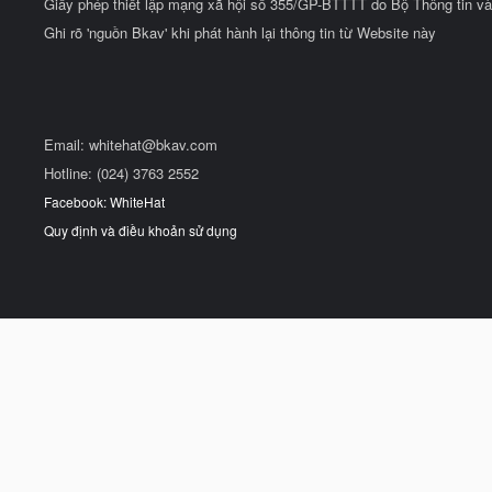
Giấy phép thiết lập mạng xã hội số 355/GP-BTTTT do Bộ Thông tin và
Ghi rõ 'nguồn Bkav' khi phát hành lại thông tin từ Website này
Email:
whitehat@bkav.com
Hotline: (024) 3763 2552
Facebook: WhiteHat
Quy định và điều khoản sử dụng