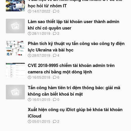
học hỏi từ nhóm IT
N
14/07/2022
0
g
à
Làm sao thiết lập tài khoản user thành admin
y
khi chỉ có quyền user
b
N
28/11/2019
2
ắ
g
t
à
Phân tích kỹ thuật vụ tấn công vào công ty điện
đ
y
ầ
lực Ukraina và bài học
b
u
N
28/07/2019
4
ắ
g
t
à
CVE 2018-9995 chiếm tài khoản admin trên
đ
y
ầ
camera chỉ bằng một dòng lệnh
b
u
N
16/05/2018
6
ắ
g
t
à
Tấn công hàm tiên tri đệm thông báo: giải mã
đ
y
ầ
không cần biết khoá bí mật
b
u
N
16/01/2015
0
ắ
g
t
à
Xuất hiện công cụ iDict giúp bẻ khóa tài khoản
đ
y
ầ
iCloud
b
u
N
05/01/2015
2
ắ
g
t
à