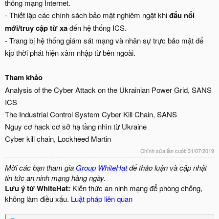
thống mạng Internet.
- Thiết lập các chính sách bảo mật nghiêm ngặt khi
đấu nối
mới/truy cập từ xa
đến hệ thống ICS.
- Trang bị hệ thống giám sát mạng và nhân sự trực bảo mật để
kịp thời phát hiện xâm nhập từ bên ngoài.
Tham khảo
Analysis of the Cyber Attack on the Ukrainian Power Grid, SANS
ICS
The Industrial Control System Cyber Kill Chain, SANS
Nguy cơ hack cơ sở hạ tầng nhìn từ Ukraine
Cyber kill chain, Lockheed Martin
Chỉnh sửa lần cuối:
31/07/2019
Mời các bạn tham gia
Group WhiteHat
để thảo luận và cập nhật
tin tức an ninh mạng hàng ngày.
Lưu ý từ WhiteHat:
Kiến thức an ninh mạng để phòng chống,
không làm điều xấu.
Luật pháp liên quan