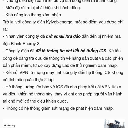
- Những điều kiện cần thiết để vụ tấn công diễn ra thành công.
- Mức độ rủi ro bị phát hiện khi hành động.
- Khả năng leo thang xâm nhập.
Trở lại với công ty điện Kyivoblenergo, một số điểm yếu được chỉ
ra:
- Nhân viên công ty đã
mở email lừa đảo
dẫn đến bị nhiễm mã
độc Black Energy 3.
- Công ty điện đã
để lộ thông tin chi tiết hệ thống ICS
. Kẻ tấn
công dễ dàng tra cứu để thông tin về hãng sản xuất và các phiên
bản phần mềm, từ đó xây dựng Lab để thử nghiệm xâm nhập.
- Kết nối VPN từ mạng máy tính công ty đến hệ thống ICS không
có tính năng xác thực 2 lớp.
- Hệ thống tường lửa bảo vệ ICS đã cho phép kết nối VPN từ xa
và điều khiển hệ thống này, thay vì chỉ cho phép người vận hành
tại chỗ mới có thể điều khiển được.
- Không có hệ thống giám sát mạng để phát hiện xâm nhập.