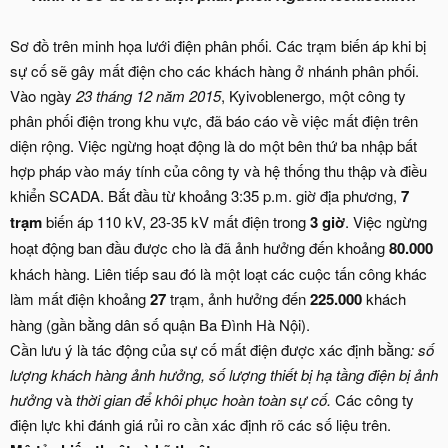
Sơ đồ trên minh họa lưới điện phân phối. Các trạm biến áp khi bị
sự cố sẽ gây mất điện cho các khách hàng ở nhánh phân phối.
Vào ngày
23 tháng 12 năm 2015
, Kyivoblenergo, một công ty
phân phối điện trong khu vực, đã báo cáo về việc mất điện trên
diện rộng. Việc ngừng hoạt động là do một bên thứ ba nhập bất
hợp pháp vào máy tính của công ty và hệ thống thu thập và điều
khiển SCADA. Bắt đầu từ khoảng 3:35 p.m. giờ địa phương,
7
trạm
biến áp 110 kV, 23-35 kV mất điện trong
3 giờ
. Việc ngừng
hoạt động ban đầu được cho là đã ảnh hưởng đến khoảng
80.000
khách hàng. Liên tiếp sau đó là một loạt các cuộc tấn công khác
làm mất điện khoảng
27
trạm, ảnh hưởng đến
225.000
khách
hàng (gần bằng dân số quận Ba Đình Hà Nội).
Cần lưu ý là tác động của sự cố mất điện được xác định bằng
: số
lượng khách hàng ảnh hưởng, số lượng thiết bị hạ tầng điện bị ảnh
hưởng
và
thời gian để khôi phục hoàn toàn sự cố.
Các công ty
điện lực khi đánh giá rủi ro cần xác định rõ các số liệu trên.