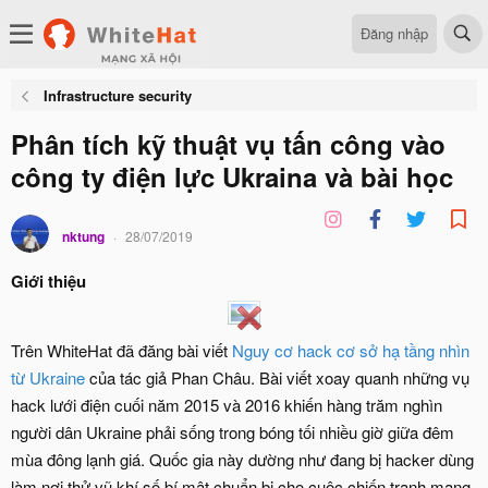
Đăng nhập
Infrastructure security
Phân tích kỹ thuật vụ tấn công vào
công ty điện lực Ukraina và bài học
nktung
28/07/2019
Giới thiệu
Trên WhiteHat đã đăng bài viết
Nguy cơ hack cơ sở hạ tầng nhìn
từ Ukraine
của tác giả Phan Châu. Bài viết xoay quanh những vụ
hack lưới điện cuối năm 2015 và 2016 khiến hàng trăm nghìn
người dân Ukraine phải sống trong bóng tối nhiều giờ giữa đêm
mùa đông lạnh giá. Quốc gia này dường như đang bị hacker dùng
làm nơi thử vũ khí số bí mật chuẩn bị cho cuộc chiến tranh mạng