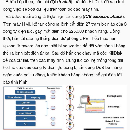
- Bước tiếp theo, hắn cài đặt (
install
) mã độc KillDisk để sau khi
xong việc sẽ xóa dữ liệu trên toàn bộ các máy tính.
- Và bước cuối cùng là thực hiện tấn công (
ICS excecue attack
).
Trên máy HMI, kẻ tấn công ra lệnh cắt điện 27 trạm biến áp của 3
công ty điện lực, gây mất điện cho 225.000 khách hàng. Đồng
thời, hắn tắt các hệ thống điện dự phòng UPS. Tiếp theo hắn
upload firmware lên các thiết bị converter, để đội vận hành không
thể ra lệnh bật điện từ xa. Sau đó hắn cho chạy mã độc KillDisk
để xóa dữ liệu trên các máy tính. Cùng lúc đó, hệ thống tổng đài
hotline của các công ty điện lực cũng bị tấn công DoS bởi hàng
ngàn cuộc gọi tự động, khiến khách hàng không thể gọi điện tới
báo tình hình.