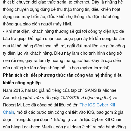
thiết bị chuyển đổi giao thức serial-to-ethernet. Đây là những hệ
thống chuyên dụng dùng để thu thập thông tin, điều khiển hoạt
động các máy biến áp, điều khiển hệ thống lưu điện dự phòng,
thông qua giao diện người-máy HMI.
- Khi mất điện, khách hàng thường sẽ gọi tới công ty điện lực để
báo trợ giúp. Để ngăn chặn các cuộc gọi này kẻ tấn công đã làm
quá tải hệ thống điện thoại hỗ trợ, ngắt đứt mọi liên lạc giữa công
ty điện lực và khách hàng. Điều này làm cho tình hình càng trở
nên rối ren, gây ra tâm lý hoang mang, sợ hãi. Đây là đặc điểm
của những kẻ tấn cống khủng bố tin học (cyber terrorist).
Phân tích chi tiết phương thức tấn công vào hệ thống điều
khiển công nghiệp
Năm 2015, hai tác giả nổi tiếng của tạp chí SANS là Michael
Assante (
người vừa mất ngày 10/7/2019 vì bệnh ung thư
) và
Robert M. Lee đã công bố tài liệu có tên
The ICS Cyber Kill
Chain
, mô tả các bước tấn công chi tiết vào ICS, bao gồm 2 giai
đoạn. Trong đó giai đoạn 1 tương tự với tài liệu Cyber Kill Chain
của hãng Lockheed Martin, còn giai đoạn 2 chỉ ra các hành động