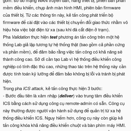
gồm: sơ đồ mạng WAN truyền dẫn, hãng thiết bị, phiên bản phần
mềm điều khiển, chụp ảnh màn hình HMI, phiên bản firmware
của thiết bị. Từ các thông tin này, kẻ tấn công phát triển bộ
firmware để cài đặt vào các thiết bị chuyển đổi giao thức nhằm vô
hiệu hóa việc bật điện từ xa (sau khi đã cắt điện ở trạm).
Pha
Validation
thực hiện
test
phương án tấn công trên một hệ
thống Lab giả lập tương tự hệ thống thật (bao gồm cả phần cứng
và phần mềm), để đảm bảo rằng việc tấn công có khả năng sẽ
thành công cao. Sở dĩ cần tạo Lab vì hệ thống điều khiển công
nghiệp có tính đặc thù cao, những thao tác trên hệ thống này cần
được tính toán kỹ lưỡng để đảm bảo không bị lỗi và tránh bị phát
hiện.
Trong pha
ICS attack,
kẻ tấn công thực hiện 3 bước:
- Bước đầu tiên là xâm nhập (
deliver
) vào trung tâm điều khiển
ICS bằng cách sử dụng công cụ remote-admin có sẵn. Công cụ
này thường được người vận hành sử dụng để quản trị từ xa hệ
thống điều khiển ICS. Nguy hiểm hơn, công cụ này còn giúp kẻ
tấn công khóa khả năng điều khiển chuột và bàn phím máy HMI.