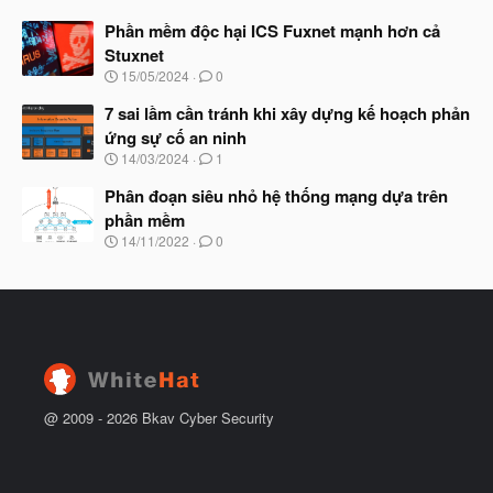
g
t
à
Phần mềm độc hại ICS Fuxnet mạnh hơn cả
đ
y
ầ
Stuxnet
b
u
N
15/05/2024
0
ắ
g
t
à
7 sai lầm cần tránh khi xây dựng kế hoạch phản
đ
y
ầ
ứng sự cố an ninh
b
u
N
14/03/2024
1
ắ
g
t
à
Phân đoạn siêu nhỏ hệ thống mạng dựa trên
đ
y
ầ
phần mềm
b
u
N
14/11/2022
0
ắ
g
t
à
đ
y
ầ
b
u
ắ
t
đ
ầ
u
@ 2009 -
2026
Bkav Cyber Security