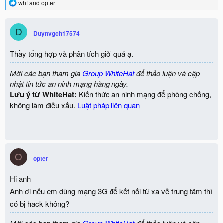
R
whf
and
opter
e
a
c
D
Duynvgch17574
t
i
o
Thầy tổng hợp và phân tích giỏi quá ạ.
n
s
Mời các bạn tham gia
Group WhiteHat
để thảo luận và cập
:
nhật tin tức an ninh mạng hàng ngày.
Lưu ý từ WhiteHat:
Kiến thức an ninh mạng để phòng chống,
không làm điều xấu.
Luật pháp liên quan
O
opter
Hi anh
Anh ơi nếu em dùng mạng 3G để kết nối từ xa về trung tâm thì
có bị hack không?
Mời các bạn tham gia
Group WhiteHat
để thảo luận và cập