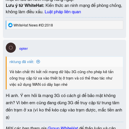
Lưu ý từ WhiteHat:
Kiến thức an ninh mạng để phòng chống,
không làm điều xấu.
Luật pháp liên quan
R
WhiteHat News #ID:2018
e
a
c
t
O
i
opter
o
n
nktung đã viết:
s
:
Về bản chất thì kết nối mạng dữ liệu 3G cũng cho phép kẻ tấn
công truy cập từ xa vào thiết bị ở trạm và có thể thao tác như
việc sử dụng WAN có dây bạn nhé
Hi anh. Ý em hỏi là mạng 3G có cách gì để bảo mật không
anh? Vì bên em cũng đang dùng 3G để truy cập từ trung tâm
đến trạm ở xa (vì ko thể kéo cáp vào trạm được, mắc tiền anh
ạ)
Mời các bạn tham gia
Group WhiteHat
để thảo luận và cập