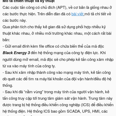
Mô tả chiến thuật và kỹ thuật
Các cuộc tấn công có chủ đích (APT), về cơ bản là giống nhau ở
các bước thực hiện. Trên diễn đàn đã có
bài viết
mô tả chi tiết về
các bước này.
Qua phân tích cho thấy kẻ gian đã sử dụng phối hợp nhiều kỹ
thuật khác nhau, ở nhiều môi trường khác nhau, một cách rất bài
bản:
- Gửi email đính kèm file office có chứa biến thể của mã độc
Black Energy 3
đến hệ thống mạng của công ty điện lực. Khi
người dùng mở email, mã độc sẽ cho phép kẻ tấn công xâm nhập
từ xa vào máy tính của công ty.
- Sau khi xâm nhập thành công vào mạng máy tính, kẻ tấn công
dò quét các để tìm ra máy/tài khoản của đội vận hành/điều độ hệ
thống.
- Sau khi đã “nằm vùng” trong máy tính của người vận hành, kẻ
tấn công truy cập tới trung tâm giám sát vận hành. Trung tâm này
được trang bị hệ thống điều khiển công nghiệp (ICS) để điều khiển
hệ thống điện. Hệ thống ICS bao gồm SCADA, UPS, HMI, các