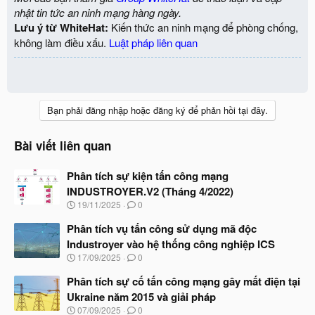
nhật tin tức an ninh mạng hàng ngày.
Lưu ý từ WhiteHat:
Kiến thức an ninh mạng để phòng chống,
không làm điều xấu.
Luật pháp liên quan
Bạn phải đăng nhập hoặc đăng ký để phản hồi tại đây.
Bài viết liên quan
Phân tích sự kiện tấn công mạng
INDUSTROYER.V2 (Tháng 4/2022)
N
19/11/2025
0
g
à
Phân tích vụ tấn công sử dụng mã độc
y
Industroyer vào hệ thống công nghiệp ICS
b
N
17/09/2025
0
ắ
g
t
à
Phân tích sự cố tấn công mạng gây mất điện tại
đ
y
ầ
Ukraine năm 2015 và giải pháp
b
u
N
07/09/2025
0
ắ