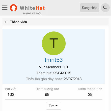
Đăng nhập
Thành viên
T
tmnt53
VIP Members
·
31
Tham gia
25/04/2015
Thấy lần gần đây nhất
26/07/2018
Bài viết
Điểm tương tác
Điểm thành tích
132
98
28
Tìm