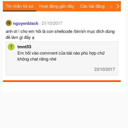
Tin nhắn hồ sơ
Hoạt động gần đây
Các bài đăng
Giới thiệu
nguyenblack
21/10/2017
N
anh ơi ! cho em hỏi là con shellcode /bin/sh mục đích dùng
đề làm gì đấy ạ
tmnt53
T
Em hỏi vào comment của bài nào phù hợp chứ
không chat riêng nhé
23/10/2017