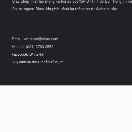
Giấy phép thiết lập mạng xã hội số 355/GP-BTTTT do Bộ Thông tin và
Ghi rõ 'nguồn Bkav' khi phát hành lại thông tin từ Website này
Email:
whitehat@bkav.com
Hotline: (024) 3763 2552
Facebook: WhiteHat
Quy định và điều khoản sử dụng