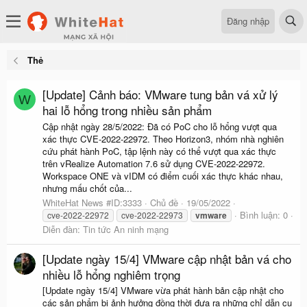
Đăng nhập
Thẻ
[Update] Cảnh báo: VMware tung bản vá xử lý
W
hai lỗ hổng trong nhiều sản phẩm
Cập nhật ngày 28/5/2022: Đã có PoC cho lỗ hổng vượt qua
xác thực CVE-2022-22972. Theo Horizon3, nhóm nhà nghiên
cứu phát hành PoC, tập lệnh này có thể vượt qua xác thực
trên vRealize Automation 7.6 sử dụng CVE-2022-22972.
Workspace ONE và vIDM có điểm cuối xác thực khác nhau,
nhưng mấu chốt của...
WhiteHat News #ID:3333
Chủ đề
19/05/2022
Bình luận: 0
cve-2022-22972
cve-2022-22973
vmware
Diễn đàn:
Tin tức An ninh mạng
[Update ngày 15/4] VMware cập nhật bản vá cho
nhiều lỗ hổng nghiêm trọng
[Update ngày 15/4] VMware vừa phát hành bản cập nhật cho
các sản phẩm bị ảnh hưởng đồng thời đưa ra những chỉ dẫn cụ