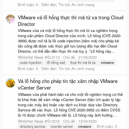
Bình luận: 0
Diễn đàn:
Tin tức An ninh mạng
VMware vá lỗ hổng thực thi mã từ xa trong Cloud
Director
VMware vừa vá một lỗ hổng thực thi mã từ xa nghiêm trọng
trong sản phẩm Cloud Director của mình. Lỗ hổng (CVE-2020-
3956) được mô tả là lỗi code injection (tiêm mã) cho phép kẻ
tấn công đã được xác thực gửi lưu lượng độc hại đến Cloud
Director, có thể dẫn đến thực thi mã tùy ý. “Lỗ hổng này...
WhiteHat News #ID:2112
Chủ đề
21/05/2020
code injection
lỗ hổng salt
thực thi mã từ xa
vmware
Bình luận: 0
Diễn đàn:
Tin tức An ninh mạng
Vá lỗ hổng cho phép tin tặc xâm nhập VMware
vCenter Server
VMware vừa phát hành bản vá cho một lỗi nghiêm trọng có thể
bị khai thác để xâm nhập vCenter Server (tiện ích quản lý tập
trung các máy ảo) hoặc các dịch vụ khác dựa vào Directory
Service để xác thực. Lỗ hổng CVE-2020-3952 có điểm CVSS
là 10 được chính VMware tiết lộ. Lỗ hổng này ảnh hưởng...
WhiteHat News #ID:2018
Chủ đề
13/04/2020
Bình luận: 0
directory service
vcenter server
vmware