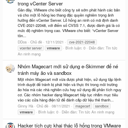
trong vCenter Server
Gần đây, VMware cho biết công ty sẽ sớm phát hành các bản
vá cho một lỗ hổng leo thang đặc quyền nghiêm trọng ảnh
hưởng đến vCenter Server. Lỗ hổng an ninh có mã định danh
CVE-2021-22048, với điểm số CVSS 7.1, được đánh giá là có
mức độ nghiêm trọng cao. VMware cho biết: “vCenter Server
tồn...
DDos
Chủ đề
12/11/2021
cve-2021-22048
Bình luận: 0
Diễn đàn:
Tin tức
vcenter server
vmware
An ninh mạng
Nhóm Magecart mới sử dụng e-Skimmer để né
tránh máy ảo và sandbox
Một nhóm Magecart mới vừa được phát hiện, sử dụng tập lệnh
trình duyệt để tránh bị phát hiện và thực thi trong môi trường
ảo hóa mà các nhà nghiên cứu hay sử dụng để phân tích nguy
cơ. Các nhóm hacker dạng Magecart tiếp tục nhắm mục tiêu
vào các cửa hàng điện tử để đánh cắp dữ liệu thẻ thanh...
Ginny Hà
Chủ đề
08/11/2021
magecart
sandbox
Bình luận: 0
Diễn đàn:
Tin tức An ninh mạng
vmware
Hacker tích cực khai thác lỗ hổng trong VMware