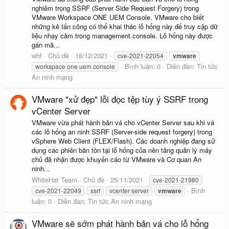
nghiêm trọng SSRF (Server Side Request Forgery) trong
VMware Workspace ONE UEM Console. VMware cho biết
những kẻ tấn công có thể khai thác lỗ hổng này để truy cập dữ
liệu nhạy cảm trong management console. Lỗ hổng này được
gán mã...
whf
Chủ đề
18/12/2021
cve-2021-22054
vmware
Bình luận: 0
Diễn đàn:
Tin tức
workspace one uem console
An ninh mạng
VMware "xử đẹp" lỗi đọc tệp tùy ý SSRF trong
vCenter Server
VMware vừa phát hành bản vá cho vCenter Server sau khi vá
các lỗ hổng an ninh SSRF (Server-side request forgery) trong
vSphere Web Client (FLEX/Flash). Các doanh nghiệp đang sử
dụng các phiên bản tồn tại lỗ hổng của nền tảng quản lý máy
chủ đã nhận được khuyến cáo từ VMware và Cơ quan An
ninh...
WhiteHat Team
Chủ đề
25/11/2021
cve-2021-21980
Bình
cve-2021-22049
ssrf
vcenter server
vmware
luận: 0
Diễn đàn:
Tin tức An ninh mạng
VMware sẽ sớm phát hành bản vá cho lỗ hổng