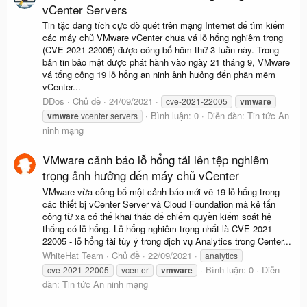
vCenter Servers
Tin tặc đang tích cực dò quét trên mạng Internet để tìm kiếm
các máy chủ VMware vCenter chưa vá lỗ hổng nghiêm trọng
(CVE-2021-22005) được công bố hôm thứ 3 tuần này. Trong
bản tin bảo mật được phát hành vào ngày 21 tháng 9, VMware
vá tổng cộng 19 lỗ hổng an ninh ảnh hưởng đến phần mềm
vCenter...
DDos
Chủ đề
24/09/2021
cve-2021-22005
vmware
Bình luận: 0
Diễn đàn:
Tin tức An
vmware
vcenter servers
ninh mạng
VMware cảnh báo lỗ hổng tải lên tệp nghiêm
trọng ảnh hưởng đến máy chủ vCenter
VMware vừa công bố một cảnh báo mới về 19 lỗ hổng trong
các thiết bị vCenter Server và Cloud Foundation mà kẻ tấn
công từ xa có thể khai thác để chiếm quyền kiểm soát hệ
thống có lỗ hổng. Lỗ hổng nghiêm trọng nhất là CVE-2021-
22005 - lỗ hổng tải tùy ý trong dịch vụ Analytics trong Center...
WhiteHat Team
Chủ đề
22/09/2021
analytics
Bình luận: 0
Diễn
cve-2021-22005
vcenter
vmware
đàn:
Tin tức An ninh mạng