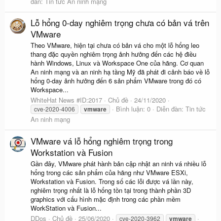
đàn:
Tin tức An ninh mạng
Lỗ hổng 0-day nghiêm trọng chưa có bản vá trên
VMware
Theo VMware, hiện tại chưa có bản vá cho một lỗ hổng leo
thang đặc quyền nghiêm trọng ảnh hưởng đến các hệ điều
hành Windows, Linux và Workspace One của hãng. Cơ quan
An ninh mạng và an ninh hạ tầng Mỹ đã phát đi cảnh báo về lỗ
hổng 0-day ảnh hưởng đến 6 sản phẩm VMware trong đó có
Workspace...
WhiteHat News #ID:2017
Chủ đề
24/11/2020
Bình luận: 0
Diễn đàn:
Tin tức
cve-2020-4006
vmware
An ninh mạng
VMware vá lỗ hổng nghiêm trọng trong
Workstation và Fusion
Gần đây, VMware phát hành bản cập nhật an ninh vá nhiều lỗ
hổng trong các sản phẩm của hãng như VMware ESXi,
Workstation và Fusion. Trong số các lỗi được vá lần này,
nghiêm trọng nhất là lỗ hổng tồn tại trong thành phần 3D
graphics với cấu hình mặc định trong các phần mềm
WorkStation và Fusion...
DDos
Chủ đề
25/06/2020
cve-2020-3962
vmware