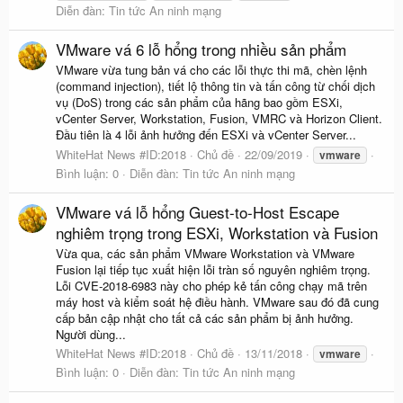
Diễn đàn:
Tin tức An ninh mạng
VMware vá 6 lỗ hổng trong nhiều sản phẩm
VMware vừa tung bản vá cho các lỗi thực thi mã, chèn lệnh
(command injection), tiết lộ thông tin và tấn công từ chối dịch
vụ (DoS) trong các sản phẩm của hãng bao gồm ESXi,
vCenter Server, Workstation, Fusion, VMRC và Horizon Client.
Đầu tiên là 4 lỗi ảnh hưởng đến ESXi và vCenter Server...
WhiteHat News #ID:2018
Chủ đề
22/09/2019
vmware
Bình luận: 0
Diễn đàn:
Tin tức An ninh mạng
VMware vá lỗ hổng Guest-to-Host Escape
nghiêm trọng trong ESXi, Workstation và Fusion
Vừa qua, các sản phẩm VMware Workstation và VMware
Fusion lại tiếp tục xuất hiện lỗi tràn số nguyên nghiêm trọng.
Lỗi CVE-2018-6983 này cho phép kẻ tấn công chạy mã trên
máy host và kiểm soát hệ điều hành. VMware sau đó đã cung
cấp bản cập nhật cho tất cả các sản phẩm bị ảnh hưởng.
Người dùng...
WhiteHat News #ID:2018
Chủ đề
13/11/2018
vmware
Bình luận: 0
Diễn đàn:
Tin tức An ninh mạng