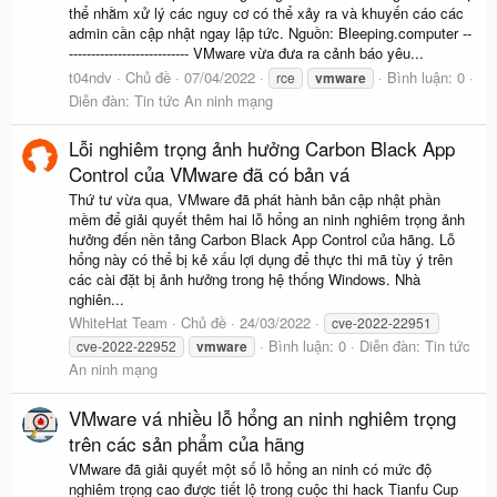
thể nhằm xử lý các nguy cơ có thể xảy ra và khuyến cáo các
admin cần cập nhật ngay lập tức. Nguồn: Bleeping.computer --
--------------------------- VMware vừa đưa ra cảnh báo yêu...
t04ndv
Chủ đề
07/04/2022
Bình luận: 0
rce
vmware
Diễn đàn:
Tin tức An ninh mạng
Lỗi nghiêm trọng ảnh hưởng Carbon Black App
Control của VMware đã có bản vá
Thứ tư vừa qua, VMware đã phát hành bản cập nhật phần
mềm để giải quyết thêm hai lỗ hổng an ninh nghiêm trọng ảnh
hưởng đến nền tảng Carbon Black App Control của hãng. Lỗ
hổng này có thể bị kẻ xấu lợi dụng để thực thi mã tùy ý trên
các cài đặt bị ảnh hưởng trong hệ thống Windows. Nhà
nghiên...
WhiteHat Team
Chủ đề
24/03/2022
cve-2022-22951
Bình luận: 0
Diễn đàn:
Tin tức
cve-2022-22952
vmware
An ninh mạng
VMware vá nhiều lỗ hổng an ninh nghiêm trọng
trên các sản phẩm của hãng
VMware đã giải quyết một số lỗ hổng an ninh có mức độ
nghiêm trọng cao được tiết lộ trong cuộc thi hack Tianfu Cup