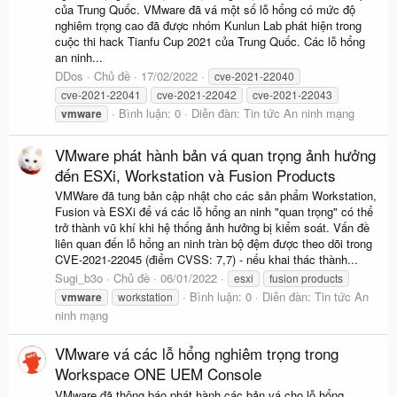
của Trung Quốc. VMware đã vá một số lỗ hổng có mức độ
nghiêm trọng cao đã được nhóm Kunlun Lab phát hiện trong
cuộc thi hack Tianfu Cup 2021 của Trung Quốc. Các lỗ hổng
an ninh...
DDos
Chủ đề
17/02/2022
cve-2021-22040
cve-2021-22041
cve-2021-22042
cve-2021-22043
Bình luận: 0
Diễn đàn:
Tin tức An ninh mạng
vmware
VMware phát hành bản vá quan trọng ảnh hưởng
đến ESXi, Workstation và Fusion Products
VMWare đã tung bản cập nhật cho các sản phẩm Workstation,
Fusion và ESXi để vá các lỗ hổng an ninh "quan trọng" có thể
trở thành vũ khí khi hệ thống ảnh hưởng bị kiểm soát. Vấn đề
liên quan đến lỗ hổng an ninh tràn bộ đệm được theo dõi trong
CVE-2021-22045 (điểm CVSS: 7,7) - nếu khai thác thành...
Sugi_b3o
Chủ đề
06/01/2022
esxi
fusion products
Bình luận: 0
Diễn đàn:
Tin tức An
vmware
workstation
ninh mạng
VMware vá các lỗ hổng nghiêm trọng trong
Workspace ONE UEM Console
VMware đã thông báo phát hành các bản vá cho lỗ hổng