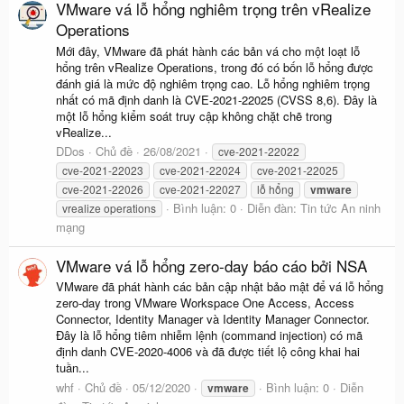
VMware vá lỗ hổng nghiêm trọng trên vRealize
Operations
Mới đây, VMware đã phát hành các bản vá cho một loạt lỗ
hổng trên vRealize Operations, trong đó có bốn lỗ hổng được
đánh giá là mức độ nghiêm trọng cao. Lỗ hổng nghiêm trọng
nhất có mã định danh là CVE-2021-22025 (CVSS 8,6). Đây là
một lỗ hổng kiểm soát truy cập không chặt chẽ trong
vRealize...
DDos
Chủ đề
26/08/2021
cve-2021-22022
cve-2021-22023
cve-2021-22024
cve-2021-22025
cve-2021-22026
cve-2021-22027
lỗ hổng
vmware
Bình luận: 0
Diễn đàn:
Tin tức An ninh
vrealize operations
mạng
VMware vá lỗ hổng zero-day báo cáo bởi NSA
VMware đã phát hành các bản cập nhật bảo mật để vá lỗ hổng
zero-day trong VMware Workspace One Access, Access
Connector, Identity Manager và Identity Manager Connector.
Đây là lỗ hổng tiêm nhiễm lệnh (command injection) có mã
định danh CVE-2020-4006 và đã được tiết lộ công khai hai
tuần...
whf
Chủ đề
05/12/2020
Bình luận: 0
Diễn
vmware