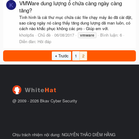
VMWare dung lượng ổ chứa càng ngày càng
K
tăng?
Tình hình là cái thư mục chứa các file chạy máy ảo đã cài đặt,
sao càng ngày nó càng thấy tăng dung lượng dã man luôn, có
cách nào khắc phục không các pro - Giúp em với.
khoiip5s
Chủ đề
06/08/2017
Bình luận: 6
vmware
Diễn đàn:
Hỏi đáp
Trước
1
2
@ 2009 -
2026
Bkav Cyber Security
Chịu trách nhiệm nội dung: NGUYỄN THẢO DIỄM HẰNG