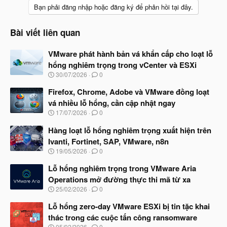
Bạn phải đăng nhập hoặc đăng ký để phản hồi tại đây.
Bài viết liên quan
VMware phát hành bản vá khẩn cấp cho loạt lỗ
hổng nghiêm trọng trong vCenter và ESXi
N
30/07/2026
0
g
à
Firefox, Chrome, Adobe và VMware đồng loạt
y
vá nhiều lỗ hổng, cần cập nhật ngay
b
N
17/07/2026
0
ắ
g
t
à
Hàng loạt lỗ hổng nghiêm trọng xuất hiện trên
đ
y
ầ
Ivanti, Fortinet, SAP, VMware, n8n
b
u
N
19/05/2026
0
ắ
g
t
à
Lỗ hổng nghiêm trọng trong VMware Aria
đ
y
ầ
Operations mở đường thực thi mã từ xa
b
u
N
25/02/2026
0
ắ
g
t
à
Lỗ hổng zero-day VMware ESXi bị tin tặc khai
đ
y
ầ
thác trong các cuộc tấn công ransomware
b
u
N
05/02/2026
0