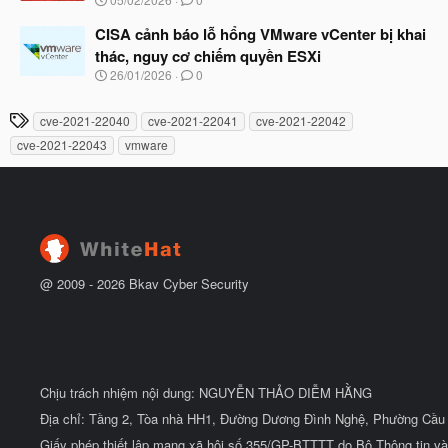
ắ
g
t
à
CISA cảnh báo lỗ hổng VMware vCenter bị khai
đ
y
ầ
thác, nguy cơ chiếm quyền ESXi
b
u
N
26/01/2026
0
ắ
g
t
à
đ
T
cve-2021-22040
cve-2021-22041
cve-2021-22042
y
ầ
h
b
u
cve-2021-22043
vmware
ắ
ẻ
t
đ
ầ
u
@ 2009 -
2026
Bkav Cyber Security
Chịu trách nhiệm nội dung: NGUYỄN THẢO DIỄM HẰNG
Địa chỉ: Tầng 2, Tòa nhà HH1, Đường Dương Đình Nghệ, Phường Cầu 
Giấy phép thiết lập mạng xã hội số 355/GP-BTTTT do Bộ Thông tin và