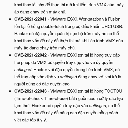
khai thác lỗi này để thực thi mã khi tiến trình VMX của máy
ảo đang chạy trên máy chủ.
CVE-2021-22041
- VMware ESXi, Workstation và Fusion
tồn tại lỗ hổng double-fetch trong bộ điều khiển UHCI USB.
Hacker có đặc quyền quản trị cục bộ trên máy ảo có thể
khai thác vấn đề này để thực thi mã khi tiến trình VMX của
máy ảo đang chạy trên máy chủ.
CVE-2021-22042
- VMware ESXi tồn tại lỗ hổng truy cập
trái phép do VMX có quyền truy cập vào vé ủy quyền
settingsd
. Hacker với đặc quyền trong tiến trình VMX, có
thể truy cập vào dịch vụ
settingsd
đang chạy với vai trò là
người dùng có đặc quyền cao.
CVE-2021-22043
- VMware ESXi tồn tại lỗ hổng TOCTOU
(Time-of-check Time-of-use) bắt nguồn cách xử lý các tệp
tạm thời. Hacker có quyền truy cập vào
settingsd
, có thể
khai thác vấn đề này để nâng cao đặc quyền bằng cách
viết các tệp tùy ý.