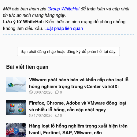
Mời các bạn tham gia
Group WhiteHat
để thảo luận và cập nhật
tin tức an ninh mạng hàng ngày.
Lưu ý từ WhiteHat:
Kiến thức an ninh mạng để phòng chống,
không làm điều xấu.
Luật pháp liên quan
Bạn phải đăng nhập hoặc đăng ký để phản hồi tại đây.
Bài viết liên quan
VMware phát hành bản vá khẩn cấp cho loạt lỗ
hổng nghiêm trọng trong vCenter và ESXi
N
30/07/2026
0
g
à
Firefox, Chrome, Adobe và VMware đồng loạt
y
vá nhiều lỗ hổng, cần cập nhật ngay
b
N
17/07/2026
0
ắ
g
t
à
Hàng loạt lỗ hổng nghiêm trọng xuất hiện trên
đ
y
ầ
Ivanti, Fortinet, SAP, VMware, n8n
b
u