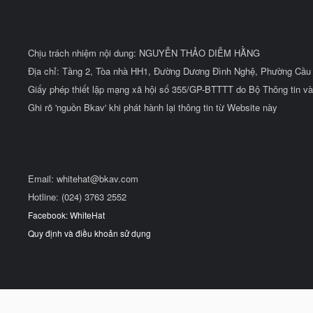
Chịu trách nhiệm nội dung: NGUYỄN THẢO DIỄM HẰNG
Địa chỉ: Tầng 2, Tòa nhà HH1, Đường Dương Đình Nghệ, Phường Cầu 
Giấy phép thiết lập mạng xã hội số 355/GP-BTTTT do Bộ Thông tin và
Ghi rõ 'nguồn Bkav' khi phát hành lại thông tin từ Website này
Email:
whitehat@bkav.com
Hotline: (024) 3763 2552
Facebook: WhiteHat
Quy định và điều khoản sử dụng