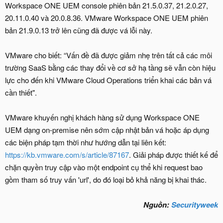
Workspace ONE UEM console phiên bản 21.5.0.37, 21.2.0.27,
20.11.0.40 và 20.0.8.36. VMware Workspace ONE UEM phiên
bản 21.9.0.13 trở lên cũng đã được vá lỗi này.
VMware cho biết: “Vấn đề đã được giảm nhẹ trên tất cả các môi
trường SaaS bằng các thay đổi về cơ sở hạ tầng sẽ vẫn còn hiệu
lực cho đến khi VMware Cloud Operations triển khai các bản vá
cần thiết".
VMware khuyến nghị khách hàng sử dụng Workspace ONE
UEM dạng on-premise nên sớm cập nhật bản vá hoặc áp dụng
các biện pháp tạm thời như hướng dẫn tại liên kết:
https://kb.vmware.com/s/article/87167
. Giải pháp được thiết kế để
chặn quyền truy cập vào một endpoint cụ thể khi request bao
gồm tham số truy vấn 'url', do đó loại bỏ khả năng bị khai thác.
Nguồn:
Securityweek