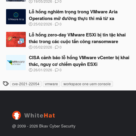
N
19/05/2026
0
ắ
g
t
à
Lỗ hổng nghiêm trọng trong VMware Aria
đ
y
ầ
Operations mở đường thực thi mã từ xa
b
u
N
25/02/2026
0
ắ
g
t
à
Lỗ hổng zero-day VMware ESXi bị tin tặc khai
đ
y
ầ
thác trong các cuộc tấn công ransomware
b
u
N
05/02/2026
0
ắ
g
t
à
CISA cảnh báo lỗ hổng VMware vCenter bị khai
đ
y
ầ
thác, nguy cơ chiếm quyền ESXi
b
u
N
26/01/2026
0
ắ
g
t
à
đ
T
cve-2021-22054
vmware
workspace one uem console
y
ầ
h
b
u
ắ
ẻ
t
đ
ầ
u
@ 2009 -
2026
Bkav Cyber Security