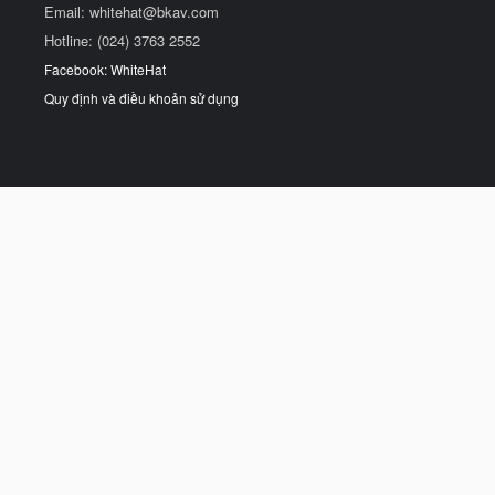
Email:
whitehat@bkav.com
Hotline: (024) 3763 2552
Facebook: WhiteHat
Quy định và điều khoản sử dụng