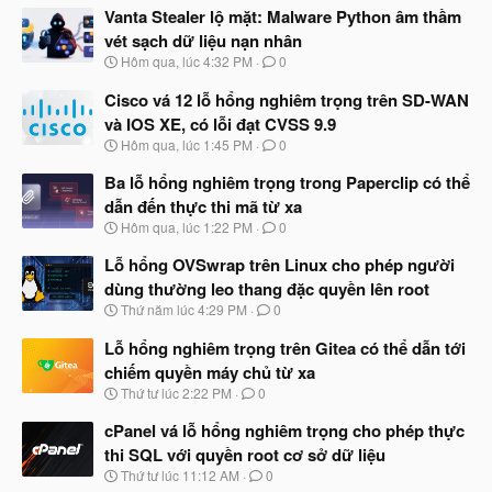
Vanta Stealer lộ mặt: Malware Python âm thầm
vét sạch dữ liệu nạn nhân
N
Hôm qua, lúc 4:32 PM
0
g
à
Cisco vá 12 lỗ hổng nghiêm trọng trên SD-WAN
y
và IOS XE, có lỗi đạt CVSS 9.9
b
N
Hôm qua, lúc 1:45 PM
0
ắ
g
t
à
Ba lỗ hổng nghiêm trọng trong Paperclip có thể
đ
y
ầ
dẫn đến thực thi mã từ xa
b
u
N
Hôm qua, lúc 1:22 PM
0
ắ
g
t
à
Lỗ hổng OVSwrap trên Linux cho phép người
đ
y
ầ
dùng thường leo thang đặc quyền lên root
b
u
N
Thứ năm lúc 4:29 PM
0
ắ
g
t
à
Lỗ hổng nghiêm trọng trên Gitea có thể dẫn tới
đ
y
ầ
chiếm quyền máy chủ từ xa
b
u
N
Thứ tư lúc 2:22 PM
0
ắ
g
t
à
cPanel vá lỗ hổng nghiêm trọng cho phép thực
đ
y
ầ
thi SQL với quyền root cơ sở dữ liệu
b
u
N
Thứ tư lúc 11:12 AM
0
ắ
g