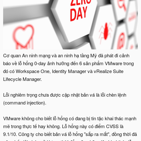
Cơ quan An ninh mạng và an ninh hạ tầng Mỹ đã phát đi cảnh
báo về lỗ hổng 0-day ảnh hưởng đến 6 sản phẩm VMware trong
đó có Workspace One, Identity Manager và vRealize Suite
Lifecycle Manager.
Lỗi nghiêm trọng chưa được cập nhật bản vá là lỗi chèn lệnh
(command injection).
VMware không cho biết lỗ hổng có đang bị tin tặc khai thác mạnh
mẽ trong thực tế hay không. Lỗ hổng này có điểm CVSS là
9.1/10. Công ty cho biết bản vá lỗ hổng "sắp ra mắt", đồng thời đã