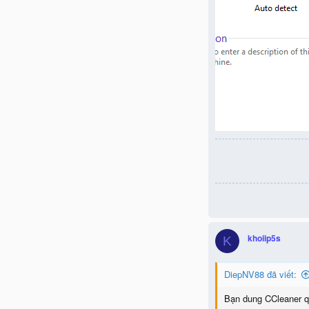
khoiip5s
K
DiepNV88 đã viết:
Bạn dung CCleaner qu