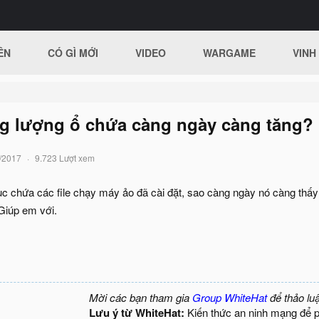
ÊN
CÓ GÌ MỚI
VIDEO
WARGAME
VINH
 lượng ổ chứa càng ngày càng tăng?
/2017
9.723 Lượt xem
mục chứa các file chạy máy ảo đã cài đặt, sao càng ngày nó càng thấ
Giúp em với.
Mời các bạn tham gia
Group WhiteHat
để thảo lu
Lưu ý từ WhiteHat:
Kiến thức an ninh mạng để 