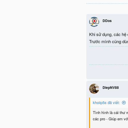
DDos
Khi sử dụng, các hệ đ
Trước mình cũng dùng
DiepNV88
khoiip5s đã viết:
Tình hình là cái thư
các pro - Giúp em vớ