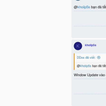
@
khoiip5s
bạn đã tắt
khoiip5s
K
DDos đã viết:
@
khoiip5s
bạn đã tắt
Window Update vào cá