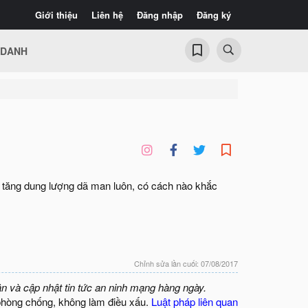
Giới thiệu
Liên hệ
Đăng nhập
Đăng ký
 DANH
y tăng dung lượng dã man luôn, có cách nào khắc
Chỉnh sửa lần cuối:
07/08/2017
ận và cập nhật tin tức an ninh mạng hàng ngày.
phòng chống, không làm điều xấu.
Luật pháp liên quan