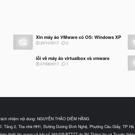
Xin máy ảo VMware có OS: Windows XP
N
20/10/2017
2
g
à
y
lỗi về máy ảo virtualbox và vmware
b
N
07/08/2017
1
ắ
g
t
à
đ
y
ầ
b
u
ắ
t
đ
ầ
u
trách nhiệm nội dung: NGUYỄN THẢO DIỄM HẰNG
hỉ: Tầng 2, Tòa nhà HH1, Đường Dương Đình Nghệ, Phường Cầu Giấy, TP Hà 
phép thiết lập mạng xã hội số 355/GP-BTTTT do Bộ Thông tin và Truyền thôn