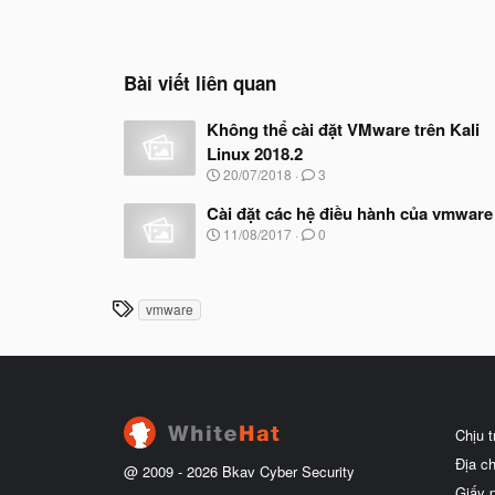
Bài viết liên quan
Không thể cài đặt VMware trên Kali
Linux 2018.2
N
20/07/2018
3
g
à
Cài đặt các hệ điều hành của vmware
y
N
11/08/2017
0
b
g
ắ
à
t
y
đ
b
T
vmware
ầ
ắ
h
u
t
ẻ
đ
ầ
u
Chịu 
Địa c
@ 2009 -
2026
Bkav Cyber Security
Giấy 