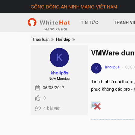
CỘNG ĐỒNG AN NINH MẠNG VIỆT NAM
TIN TỨC
THÀNH VI
Thảo luận
Hỏi đáp
VMWare dung
K
khoiip5s
06/08
K
khoiip5s
New Member
Tình hình là cái thư 
06/08/2017
phục không các pro - 
0
4 bài viết