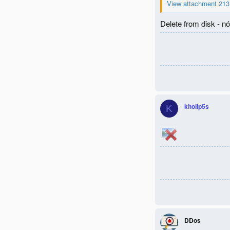
View attachment 213
Delete from disk - n
khoiip5s
K
DDos