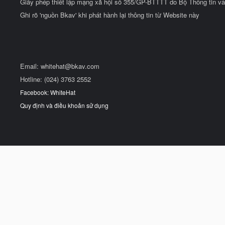
Giấy phép thiết lập mạng xã hội số 355/GP-BTTTT do Bộ Thông tin và
Ghi rõ 'nguồn Bkav' khi phát hành lại thông tin từ Website này
Email:
whitehat@bkav.com
Hotline: (024) 3763 2552
Facebook: WhiteHat
Quy định và điều khoản sử dụng