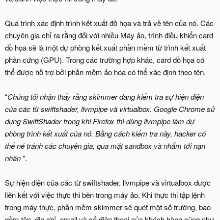
Quá trình xác định trình kết xuất đồ họa và trả về tên của nó. Các
chuyên gia chỉ ra rằng đối với nhiều Máy ảo, trình điều khiển card
đồ họa sẽ là một dự phòng kết xuất phần mềm từ trình kết xuất
phần cứng (GPU). Trong các trường hợp khác, card đồ họa có
thể được hỗ trợ bởi phần mềm ảo hóa có thể xác định theo tên.
“
Chúng tôi nhận thấy rằng skimmer đang kiểm tra sự hiện diện
của các từ swiftshader, llvmpipe và virtualbox. Google Chrome sử
dụng SwiftShader trong khi Firefox thì dùng llvmpipe làm dự
phòng trình kết xuất của nó. Bằng cách kiểm tra này, hacker có
thể né tránh các chuyên gia, qua mặt sandbox và nhắm tới nạn
nhân
".
Sự hiện diện của các từ swiftshader, llvmpipe và virtualbox được
liên kết với việc thực thi bên trong máy ảo. Khi thực thi tập lệnh
trong máy thực, phần mềm skimmer sẽ quét một số trường, bao
gồm tên, địa chỉ, email và số điện thoại của khách hàng cũng như