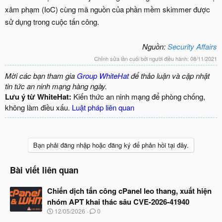
xâm phạm (IoC) cùng mã nguồn của phần mềm skimmer được
sử dụng trong cuộc tấn công.
Nguồn:
Security Affairs
Chỉnh sửa lần cuối bởi người điều hành:
08/11/2021
Mời các bạn tham gia
Group WhiteHat
để thảo luận và cập nhật
tin tức an ninh mạng hàng ngày.
Lưu ý từ WhiteHat:
Kiến thức an ninh mạng để phòng chống,
không làm điều xấu.
Luật pháp liên quan
Bạn phải đăng nhập hoặc đăng ký để phản hồi tại đây.
Bài viết liên quan
Chiến dịch tấn công cPanel leo thang, xuất hiện
nhóm APT khai thác sâu CVE-2026-41940
N
12/05/2026
0
g