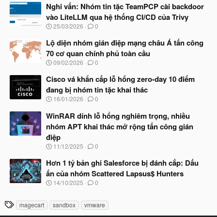
à
Nghi vấn: Nhóm tin tặc TeamPCP cài backdoor
y
vào LiteLLM qua hệ thống CI/CD của Trivy
b
N
25/03/2026
0
ắ
g
t
à
Lộ diện nhóm gián điệp mạng châu Á tấn công
đ
y
ầ
70 cơ quan chính phủ toàn cầu
b
u
N
09/02/2026
0
ắ
g
t
à
Cisco vá khẩn cấp lỗ hổng zero-day 10 điểm
đ
y
ầ
đang bị nhóm tin tặc khai thác
b
u
N
16/01/2026
0
ắ
g
t
à
WinRAR dính lỗ hổng nghiêm trọng, nhiều
đ
y
ầ
nhóm APT khai thác mở rộng tấn công gián
b
u
điệp
ắ
t
N
11/12/2025
0
đ
g
ầ
à
Hơn 1 tỷ bản ghi Salesforce bị đánh cắp: Dấu
u
y
ấn của nhóm Scattered Lapsus$ Hunters
b
N
14/10/2025
0
ắ
g
t
à
đ
T
magecart
sandbox
vmware
y
ầ
h
b
u