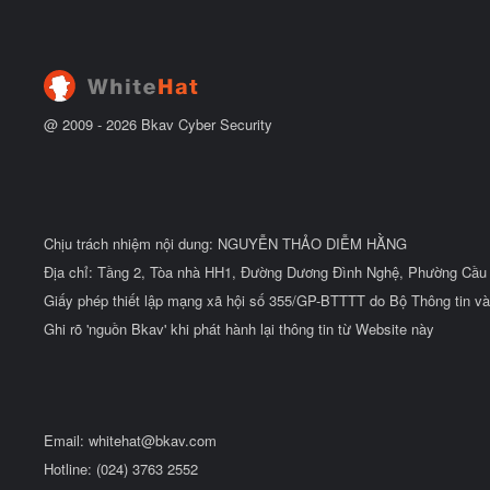
ắ
ẻ
t
đ
ầ
u
@ 2009 -
2026
Bkav Cyber Security
Chịu trách nhiệm nội dung: NGUYỄN THẢO DIỄM HẰNG
Địa chỉ: Tầng 2, Tòa nhà HH1, Đường Dương Đình Nghệ, Phường Cầu 
Giấy phép thiết lập mạng xã hội số 355/GP-BTTTT do Bộ Thông tin và
Ghi rõ 'nguồn Bkav' khi phát hành lại thông tin từ Website này
Email:
whitehat@bkav.com
Hotline: (024) 3763 2552