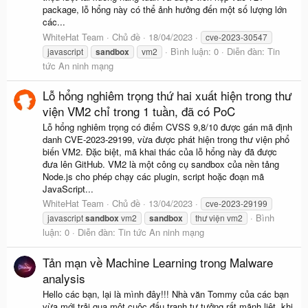
package, lỗ hổng này có thể ảnh hưởng đến một số lượng lớn
các...
WhiteHat Team
Chủ đề
18/04/2023
cve-2023-30547
Bình luận: 0
Diễn đàn:
Tin
javascript
sandbox
vm2
tức An ninh mạng
Lỗ hổng nghiêm trọng thứ hai xuất hiện trong thư
viện VM2 chỉ trong 1 tuần, đã có PoC
Lỗ hổng nghiêm trọng có điểm CVSS 9,8/10 được gán mã định
danh CVE-2023-29199, vừa được phát hiện trong thư viện phổ
biến VM2. Đặc biệt, mã khai thác của lỗ hổng này đã được
đưa lên GitHub. VM2 là một công cụ sandbox của nền tảng
Node.js cho phép chạy các plugin, script hoặc đoạn mã
JavaScript...
WhiteHat Team
Chủ đề
13/04/2023
cve-2023-29199
Bình
javascript
sandbox
vm2
sandbox
thư viện vm2
luận: 0
Diễn đàn:
Tin tức An ninh mạng
Tản mạn về Machine Learning trong Malware
analysis
Hello các bạn, lại là mình đây!!! Nhà văn Tommy của các bạn
vừa mới trải qua một cuộc đấu tranh tư tưởng rất mãnh liệt, khi