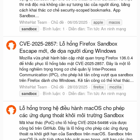
thi mã độc mà không cần sự tương tác của người dùng, bằng
cách khai thác cơ chế security-scoped bookmarks. App
Sandbox...
WhiteHat Team
Chủ đề
06/05/2025
apple
macos
Bình luận: 1
Diễn đàn:
Tin tức An ninh mạng
sandbox
CVE-2025-2857: Lỗ hổng Firefox Sandbox
Escape mới, đe dọa người dùng Windows
Mozilla vừa phát hành bản cập nhật quan trọng Firefox 136.0.4
để khắc phục lỗ hổng bảo mật CVE-2025-2857. Đây là một lỗ
hổng nghiêm trọng trong cơ chế quản lý Inter-Process
Communication (IPC), cho phép kẻ tấn công vượt qua sandbox
trên Firefox dành cho Windows. Kẻ tấn công có thể khai thác...
WhiteHat Team
Chủ đề
28/03/2025
firefox
mozilla
Bình luận: 0
Diễn đàn:
Tin tức An ninh mạng
sandbox
Lỗ hổng trong hệ điều hành macOS cho phép
các ứng dụng thoát khỏi môi trường Sandbox
Mã khai thác (PoC) cho lỗ hổng CVE-2024-54498 vừa được
công bố trên GitHub. Đây là lỗ hổng cho phép các ứng dụng
thoát ra khỏi giới hạn của Sandbox trên macOS. Sandbox trên
macOS là một tính năng bảo mật quan trọng, giới hạn các ứng