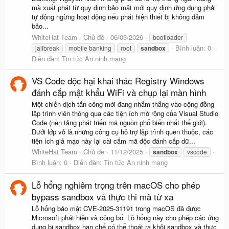
mà xuất phát từ quy định bảo mật mới quy định ứng dụng phải
tự động ngừng hoạt động nếu phát hiện thiết bị không đảm
bảo...
WhiteHat Team
Chủ đề
06/03/2026
bootloader
Bình luận: 0
jailbreak
mobile banking
root
sandbox
Diễn đàn:
Tin tức An ninh mạng
VS Code độc hại khai thác Registry Windows
đánh cắp mật khẩu WiFi và chụp lại màn hình
Một chiến dịch tấn công mới đang nhắm thẳng vào cộng đồng
lập trình viên thông qua các tiện ích mở rộng của Visual Studio
Code (nền tảng phát triển mã nguồn phổ biến nhất thế giới).
Dưới lớp vỏ là những công cụ hỗ trợ lập trình quen thuộc, các
tiện ích giả mạo này lại cài cắm mã độc đánh cắp dữ...
WhiteHat Team
Chủ đề
11/12/2025
sandbox
vscode
Bình luận: 0
Diễn đàn:
Tin tức An ninh mạng
Lỗ hổng nghiêm trọng trên macOS cho phép
bypass sandbox và thực thi mã từ xa
Lỗ hổng bảo mật CVE-2025-31191 trong macOS đã được
Microsoft phát hiện và công bố. Lỗ hổng này cho phép các ứng
dụng bị sandbox hạn chế có thể thoát ra khỏi sandbox và thực