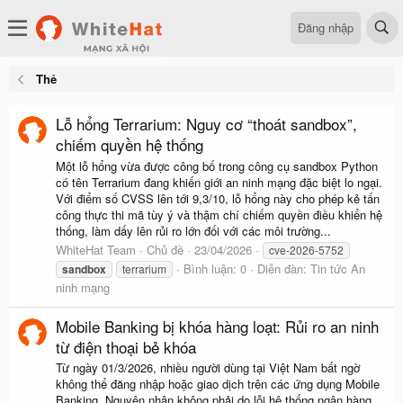
Đăng nhập
Thẻ
Lỗ hổng Terrarium: Nguy cơ “thoát sandbox”,
chiếm quyền hệ thống
Một lỗ hổng vừa được công bố trong công cụ sandbox Python
có tên Terrarium đang khiến giới an ninh mạng đặc biệt lo ngại.
Với điểm số CVSS lên tới 9,3/10, lỗ hổng này cho phép kẻ tấn
công thực thi mã tùy ý và thậm chí chiếm quyền điều khiển hệ
thống, làm dấy lên rủi ro lớn đối với các môi trường...
WhiteHat Team
Chủ đề
23/04/2026
cve-2026-5752
Bình luận: 0
Diễn đàn:
Tin tức An
sandbox
terrarium
ninh mạng
Mobile Banking bị khóa hàng loạt: Rủi ro an ninh
từ điện thoại bẻ khóa
Từ ngày 01/3/2026, nhiều người dùng tại Việt Nam bất ngờ
không thể đăng nhập hoặc giao dịch trên các ứng dụng Mobile
Banking. Nguyên nhân không phải do lỗi hệ thống ngân hàng