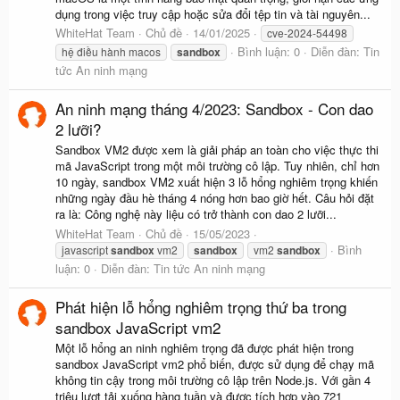
dụng trong việc truy cập hoặc sửa đổi tệp tin và tài nguyên...
WhiteHat Team
Chủ đề
14/01/2025
cve-2024-54498
Bình luận: 0
Diễn đàn:
Tin
hệ điều hành macos
sandbox
tức An ninh mạng
An ninh mạng tháng 4/2023: Sandbox - Con dao
2 lưỡi?
Sandbox VM2 được xem là giải pháp an toàn cho việc thực thi
mã JavaScript trong một môi trường cô lập. Tuy nhiên, chỉ hơn
10 ngày, sandbox VM2 xuất hiện 3 lỗ hổng nghiêm trọng khiến
những ngày đầu hè tháng 4 nóng hơn bao giờ hết. Câu hỏi đặt
ra là: Công nghệ này liệu có trở thành con dao 2 lưỡi...
WhiteHat Team
Chủ đề
15/05/2023
Bình
javascript
sandbox
vm2
sandbox
vm2
sandbox
luận: 0
Diễn đàn:
Tin tức An ninh mạng
Phát hiện lỗ hổng nghiêm trọng thứ ba trong
sandbox JavaScript vm2
Một lỗ hổng an ninh nghiêm trọng đã được phát hiện trong
sandbox JavaScript vm2 phổ biến, được sử dụng để chạy mã
không tin cậy trong môi trường cô lập trên Node.js. Với gần 4
triệu lượt tải xuống hàng tuần và được tích hợp vào 721