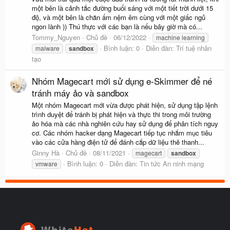
một bên là cảnh tắc đường buổi sáng với một tiết trời dưới 15
độ, và một bên là chăn ấm nệm êm cùng với một giấc ngủ
ngon lành )) Thú thực với các bạn là nếu bây giờ mà có...
Tommy_Nguyen
Chủ đề
06/12/2022
machine learning
Bình luận: 0
Diễn đàn:
Trí tuệ nhân
malware
sandbox
tạo
Nhóm Magecart mới sử dụng e-Skimmer để né
tránh máy ảo và sandbox
Một nhóm Magecart mới vừa được phát hiện, sử dụng tập lệnh
trình duyệt để tránh bị phát hiện và thực thi trong môi trường
ảo hóa mà các nhà nghiên cứu hay sử dụng để phân tích nguy
cơ. Các nhóm hacker dạng Magecart tiếp tục nhắm mục tiêu
vào các cửa hàng điện tử để đánh cắp dữ liệu thẻ thanh...
Ginny Hà
Chủ đề
08/11/2021
magecart
sandbox
Bình luận: 0
Diễn đàn:
Tin tức An ninh mạng
vmware