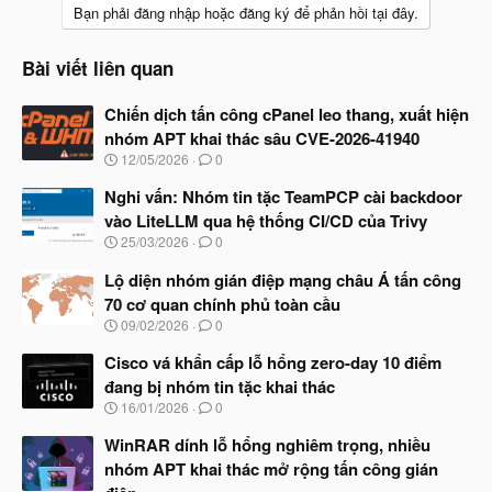
c
Bạn phải đăng nhập hoặc đăng ký để phản hồi tại đây.
t
i
o
Bài viết liên quan
n
s
Chiến dịch tấn công cPanel leo thang, xuất hiện
:
nhóm APT khai thác sâu CVE-2026-41940
N
12/05/2026
0
g
à
Nghi vấn: Nhóm tin tặc TeamPCP cài backdoor
y
vào LiteLLM qua hệ thống CI/CD của Trivy
b
N
25/03/2026
0
ắ
g
t
à
Lộ diện nhóm gián điệp mạng châu Á tấn công
đ
y
ầ
70 cơ quan chính phủ toàn cầu
b
u
N
09/02/2026
0
ắ
g
t
à
Cisco vá khẩn cấp lỗ hổng zero-day 10 điểm
đ
y
ầ
đang bị nhóm tin tặc khai thác
b
u
N
16/01/2026
0
ắ
g
t
à
WinRAR dính lỗ hổng nghiêm trọng, nhiều
đ
y
ầ
nhóm APT khai thác mở rộng tấn công gián
b
u