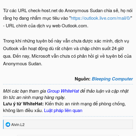
Từ các URL check-host.net do Anonymous Sudan chia sẻ, họ nói
rằng họ đang nhắm mục tiêu vào "
https://outlook.live.com/mail/0/
"
- URL chính của dịch vụ web Outlook.com.
Trong khi những tuyên bố này vẫn chưa được xác minh, dịch vụ
Outlook vẫn hoạt động dù rất chậm và chập chờn suốt 24 giờ
qua. Đến nay, Microsoft vẫn chưa có phản hồi gì về tuyên bố của
Anonymous Sudan.
Nguồn:
Bleeping Computer
Mời các bạn tham gia
Group WhiteHat
để thảo luận và cập nhật
tin tức an ninh mạng hàng ngày.
Lưu ý từ WhiteHat:
Kiến thức an ninh mạng để phòng chống,
không làm điều xấu.
Luật pháp liên quan
R
Alvin.L2
e
a