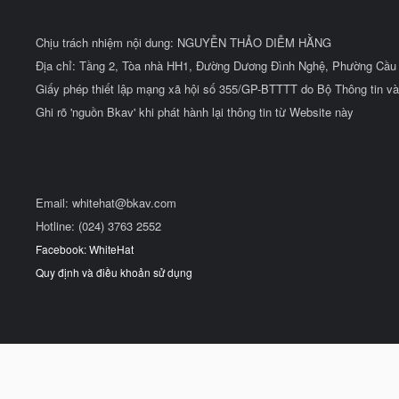
Chịu trách nhiệm nội dung: NGUYỄN THẢO DIỄM HẰNG
Địa chỉ: Tầng 2, Tòa nhà HH1, Đường Dương Đình Nghệ, Phường Cầu 
Giấy phép thiết lập mạng xã hội số 355/GP-BTTTT do Bộ Thông tin và
Ghi rõ 'nguồn Bkav' khi phát hành lại thông tin từ Website này
Email:
whitehat@bkav.com
Hotline: (024) 3763 2552
Facebook: WhiteHat
Quy định và điều khoản sử dụng