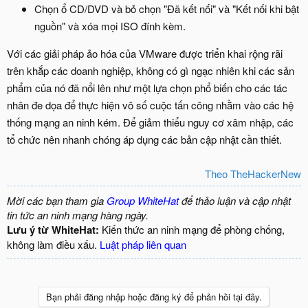
Chọn ổ CD/DVD và bỏ chọn "Đã kết nối" và "Kết nối khi bật
nguồn" và xóa mọi ISO đính kèm.
Với các giải pháp ảo hóa của VMware được triển khai rộng rãi
trên khắp các doanh nghiệp, không có gì ngạc nhiên khi các sản
phẩm của nó đã nổi lên như một lựa chọn phổ biến cho các tác
nhân đe dọa để thực hiện vô số cuộc tấn công nhằm vào các hệ
thống mạng an ninh kém. Để giảm thiểu nguy cơ xâm nhập, các
tổ chức nên nhanh chóng áp dụng các bản cập nhật cần thiết.
Theo TheHackerNew
Mời các bạn tham gia
Group WhiteHat
để thảo luận và cập nhật
tin tức an ninh mạng hàng ngày.
Lưu ý từ WhiteHat:
Kiến thức an ninh mạng để phòng chống,
không làm điều xấu.
Luật pháp liên quan
Bạn phải đăng nhập hoặc đăng ký để phản hồi tại đây.