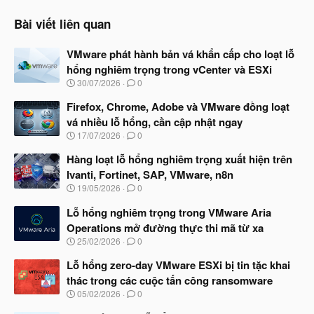
Bài viết liên quan
VMware phát hành bản vá khẩn cấp cho loạt lỗ
hổng nghiêm trọng trong vCenter và ESXi
N
30/07/2026
0
g
à
Firefox, Chrome, Adobe và VMware đồng loạt
y
vá nhiều lỗ hổng, cần cập nhật ngay
b
N
17/07/2026
0
ắ
g
t
à
Hàng loạt lỗ hổng nghiêm trọng xuất hiện trên
đ
y
ầ
Ivanti, Fortinet, SAP, VMware, n8n
b
u
N
19/05/2026
0
ắ
g
t
à
Lỗ hổng nghiêm trọng trong VMware Aria
đ
y
ầ
Operations mở đường thực thi mã từ xa
b
u
N
25/02/2026
0
ắ
g
t
à
Lỗ hổng zero-day VMware ESXi bị tin tặc khai
đ
y
ầ
thác trong các cuộc tấn công ransomware
b
u
N
05/02/2026
0
ắ
g
t