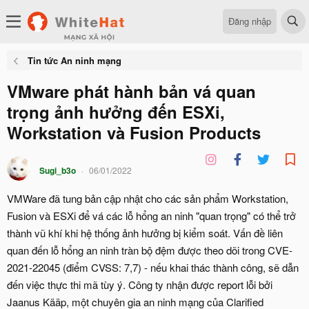
Đăng nhập
Tin tức An ninh mạng
VMware phát hành bản vá quan
trọng ảnh hưởng đến ESXi,
Workstation và Fusion Products
Sugi_b3o
06/01/2022
VMWare đã tung bản cập nhật cho các sản phẩm Workstation,
Fusion và ESXi để vá các lỗ hổng an ninh "quan trọng" có thể trở
thành vũ khí khi hệ thống ảnh hưởng bị kiểm soát. Vấn đề liên
quan đến lỗ hổng an ninh tràn bộ đệm được theo dõi trong CVE-
2021-22045 (điểm CVSS: 7,7) - nếu khai thác thành công, sẽ dẫn
đến việc thực thi mã tùy ý. Công ty nhận được report lỗi bởi
Jaanus Kääp, một chuyên gia an ninh mạng của Clarified