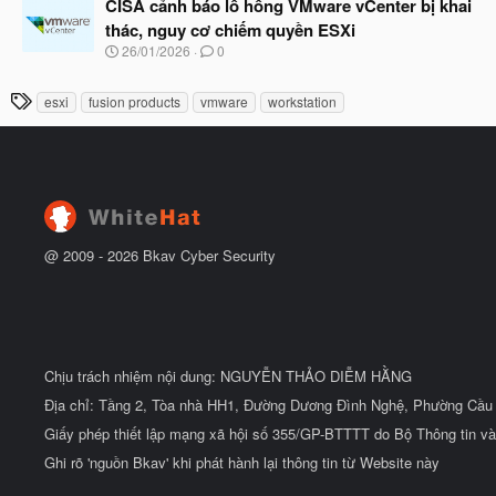
à
CISA cảnh báo lỗ hổng VMware vCenter bị khai
đ
y
ầ
thác, nguy cơ chiếm quyền ESXi
b
u
N
26/01/2026
0
ắ
g
t
à
đ
T
esxi
fusion products
vmware
workstation
y
ầ
h
b
u
ắ
ẻ
t
đ
ầ
u
@ 2009 -
2026
Bkav Cyber Security
Chịu trách nhiệm nội dung: NGUYỄN THẢO DIỄM HẰNG
Địa chỉ: Tầng 2, Tòa nhà HH1, Đường Dương Đình Nghệ, Phường Cầu 
Giấy phép thiết lập mạng xã hội số 355/GP-BTTTT do Bộ Thông tin và
Ghi rõ 'nguồn Bkav' khi phát hành lại thông tin từ Website này