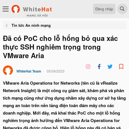
Đăng nhập
Tin tức An ninh mạng
Đã có PoC cho lỗ hổng bỏ qua xác
thực SSH nghiêm trọng trong
VMware Aria
WhiteHat Team
05/09/2023
VMware Aria Operations for Networks (tên cũ là vRealize
Network Insight) là một công cụ giám sát, khám phá và phân
tích mạng cũng như ứng dụng nhằm xây dựng cơ sở hạ tầng
mạng an toàn trên nền tảng điện toán đám mây cho các
doanh nghiệp. Mới đây, mã khai thác PoC cho một lỗ hổng
nghiêm trọng ảnh hưởng đến VMware Aria Operations for
Networks đã được công bố. Hiện lỗ hổng này đã có bản vá.