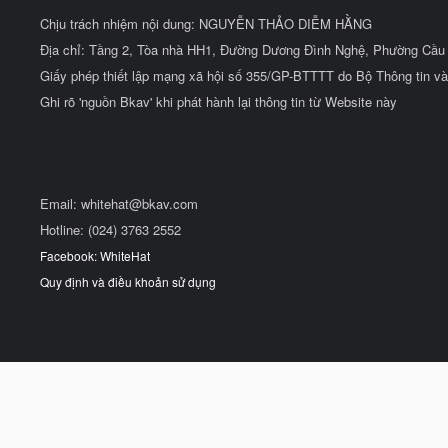
Chịu trách nhiệm nội dung: NGUYỄN THẢO DIỄM HẰNG
Địa chỉ: Tầng 2, Tòa nhà HH1, Đường Dương Đình Nghệ, Phường Cầu 
Giấy phép thiết lập mạng xã hội số 355/GP-BTTTT do Bộ Thông tin và
Ghi rõ 'nguồn Bkav' khi phát hành lại thông tin từ Website này
Email:
whitehat@bkav.com
Hotline: (024) 3763 2552
Facebook: WhiteHat
Quy định và điều khoản sử dụng