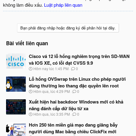
không làm điều xấu.
Luật pháp liên quan
Bạn phải đăng nhập hoặc đăng ký để phản hồi tại đây.
Bài viết liên quan
Cisco vá 12 lỗ hổng nghiêm trọng trên SD-WAN
và IOS XE, có lỗi đạt CVSS 9.9
N
Hôm nay lúc 1:45 PM
0
g
à
Lỗ hổng OVSwrap trên Linux cho phép người
y
dùng thường leo thang đặc quyền lên root
b
N
Hôm qua, lúc 4:29 PM
0
ắ
g
t
à
Xuất hiện hai backdoor Windows mới có khả
đ
y
ầ
năng đánh cắp dữ liệu từ xa
b
u
N
Hôm qua, lúc 3:35 PM
0
ắ
g
t
à
Hơn 250 tên miền giả mạo đang giăng bẫy
đ
y
ầ
người dùng Mac bằng chiêu ClickFix mới
b
u