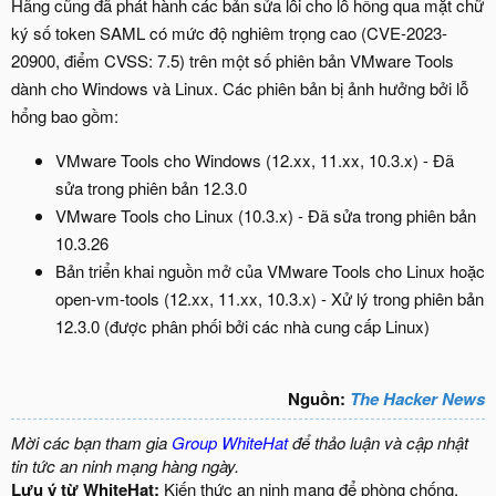
Hãng cũng đã phát hành các bản sửa lỗi cho lỗ hổng qua mặt chữ
ký số token SAML có mức độ nghiêm trọng cao (CVE-2023-
20900, điểm CVSS: 7.5) trên một số phiên bản VMware Tools
dành cho Windows và Linux. Các phiên bản bị ảnh hưởng bởi lỗ
hổng bao gồm:
VMware Tools cho Windows (12.xx, 11.xx, 10.3.x) - Đã
sửa trong phiên bản 12.3.0
VMware Tools cho Linux (10.3.x) - Đã sửa trong phiên bản
10.3.26
Bản triển khai nguồn mở của VMware Tools cho Linux hoặc
open-vm-tools (12.xx, 11.xx, 10.3.x) - Xử lý trong phiên bản
12.3.0 (được phân phối bởi các nhà cung cấp Linux)
Nguồn:
The Hacker News
Mời các bạn tham gia
Group WhiteHat
để thảo luận và cập nhật
tin tức an ninh mạng hàng ngày.
Lưu ý từ WhiteHat:
Kiến thức an ninh mạng để phòng chống,