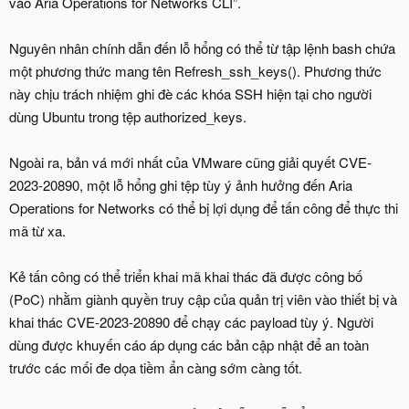
vào Aria Operations for Networks CLI”.
Nguyên nhân chính dẫn đến lỗ hổng có thể từ tập lệnh bash chứa
một phương thức mang tên Refresh_ssh_keys(). Phương thức
này chịu trách nhiệm ghi đè các khóa SSH hiện tại cho người
dùng Ubuntu trong tệp authorized_keys.
Ngoài ra, bản vá mới nhất của VMware cũng giải quyết CVE-
2023-20890, một lỗ hổng ghi tệp tùy ý ảnh hưởng đến Aria
Operations for Networks có thể bị lợi dụng để tấn công để thực thi
mã từ xa.
Kẻ tấn công có thể triển khai mã khai thác đã được công bố
(PoC) nhằm giành quyền truy cập của quản trị viên vào thiết bị và
khai thác CVE-2023-20890 để chạy các payload tùy ý. Người
dùng được khuyến cáo áp dụng các bản cập nhật để an toàn
trước các mối đe dọa tiềm ẩn càng sớm càng tốt.