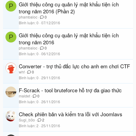
Giới thiệu công cụ quản lý mật khẩu tiện ích
P
trong năm 2016 (Phần 2)
phambaloc
0
Bình luận
0
07/12/2016
Giới thiệu công cụ quản lý mật khẩu tiện ích
P
trong năm 2016
phambaloc
0
Bình luận
0
06/12/2016
Converter - trợ thủ đắc lực cho anh em chơi CTF
whf
0
Bình luận
0
29/11/2016
F-Scrack - tool bruteforce hỗ trợ đa giao thức
maldet
0
Bình luận
0
26/11/2016
Check phiên bản và kiểm tra lỗi với Joomlavs
Sugi_b3o
2
Bình luận
2
25/11/2016