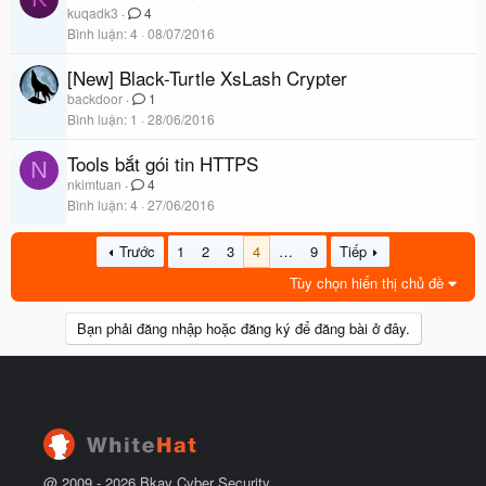
kuqadk3
4
Bình luận
4
08/07/2016
[New] Black-Turtle XsLash Crypter
backdoor
1
Bình luận
1
28/06/2016
Tools bắt gói tin HTTPS
N
nkimtuan
4
Bình luận
4
27/06/2016
Trước
1
2
3
4
…
9
Tiếp
Tùy chọn hiển thị chủ đề
Bạn phải đăng nhập hoặc đăng ký để đăng bài ở đây.
@ 2009 -
2026
Bkav Cyber Security