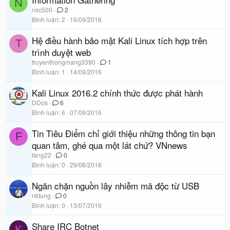
N
nsc500
2
Bình luận
2
16/09/2016
Hệ điều hành bảo mật Kali Linux tích hợp trên
T
trình duyệt web
truyenthongmang3390
1
Bình luận
1
14/09/2016
Kali Linux 2016.2 chính thức được phát hành
DDos
6
Bình luận
6
07/09/2016
Tin Tiêu Điểm chỉ giới thiệu những thông tin bạn
F
quan tâm, ghé qua một lát chứ? VNnews
fang22
0
Bình luận
0
29/08/2016
Ngăn chặn nguồn lây nhiễm mã độc từ USB
nktung
0
Bình luận
0
13/07/2016
Share IRC Botnet
K