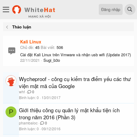
Đăng nhập
Thảo luận
Kali Linux
Chủ đề
45
Bài viết
506
Cài đặt Kali Linux trên Vmware và nhận usb wifi (Update 2017)
22/11/2021
Sugi_b3o
Wycheproof - công cụ kiểm tra điểm yếu các thư
viện mật mã của Google
whf
0
Bình luận
0
13/01/2017
Giới thiệu công cụ quản lý mật khẩu tiện ích
P
trong năm 2016 (Phần 3)
phambaloc
0
Bình luận
0
09/12/2016