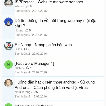
ISPProtect - Website malware scanner
adamdj
0
Bình luận
0
23/11/2016
Dò tìm thông tin về một trang web hay một địa
chỉ IP
nktung
5
Bình luận
5
22/11/2016
RaiNmap - Nmap phiên bản web
DDos
2
Bình luận
2
27/09/2016
[Password Manager 1]
N
nsc500
4
Bình luận
4
21/09/2016
Hướng dẫn hack điện thoại android - Sử dụng
Androrat - Cách phòng tránh và diệt virus
Nhựt Trường
5
Bình luận
5
17/09/2016
Information Gathering