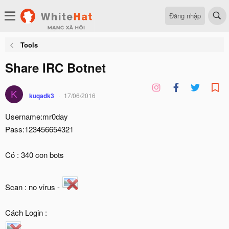
Đăng nhập
Tools
Share IRC Botnet
K
kuqadk3
17/06/2016
Username:mr0day
Pass:123456654321
Có : 340 con bots
Scan : no virus -
Cách Login :