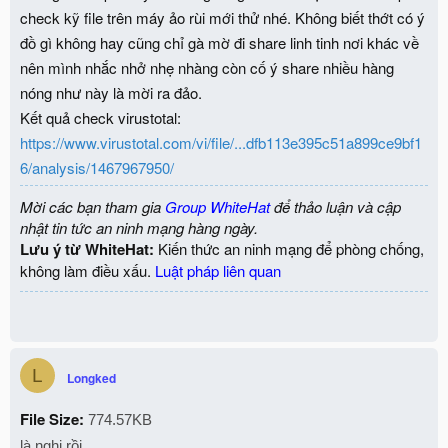
check kỹ file trên máy ảo rùi mới thử nhé. Không biết thớt có ý
đồ gì không hay cũng chỉ gà mờ đi share linh tinh nơi khác về
nên mình nhắc nhở nhẹ nhàng còn cố ý share nhiều hàng
nóng như này là mời ra đảo.
Kết quả check virustotal:
https://www.virustotal.com/vi/file/...dfb113e395c51a899ce9bf1
6/analysis/1467967950/
Mời các bạn tham gia
Group WhiteHat
để thảo luận và cập
nhật tin tức an ninh mạng hàng ngày.
Lưu ý từ WhiteHat:
Kiến thức an ninh mạng để phòng chống,
không làm điều xấu.
Luật pháp liên quan
L
Longked
File Size:
774.57KB
là nghi rồi