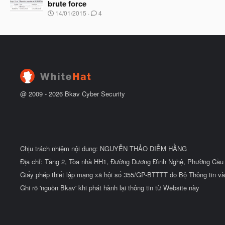
brute force
ầ
ắ
N
u
14/01/2015
4
t
g
đ
à
ầ
y
u
b
ắ
t
đ
ầ
u
@ 2009 -
2026
Bkav Cyber Security
Chịu trách nhiệm nội dung: NGUYỄN THẢO DIỄM HẰNG
Địa chỉ: Tầng 2, Tòa nhà HH1, Đường Dương Đình Nghệ, Phường Cầu 
Giấy phép thiết lập mạng xã hội số 355/GP-BTTTT do Bộ Thông tin và
Ghi rõ 'nguồn Bkav' khi phát hành lại thông tin từ Website này