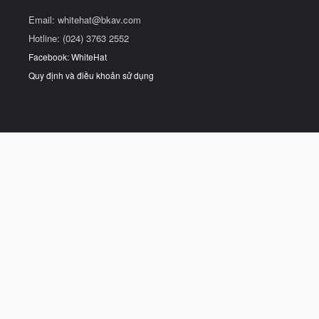
Email:
whitehat@bkav.com
Hotline: (024) 3763 2552
Facebook: WhiteHat
Quy định và điều khoản sử dụng