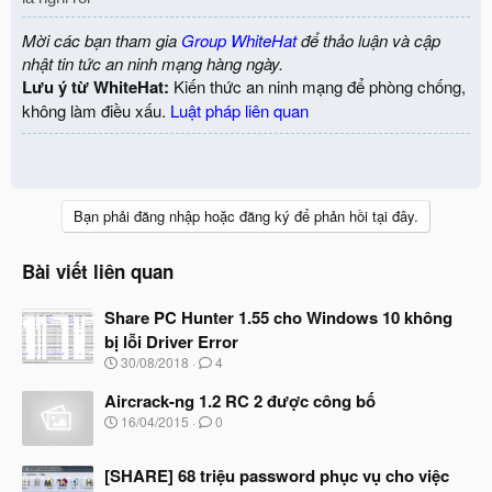
Mời các bạn tham gia
Group WhiteHat
để thảo luận và cập
nhật tin tức an ninh mạng hàng ngày.
Lưu ý từ WhiteHat:
Kiến thức an ninh mạng để phòng chống,
không làm điều xấu.
Luật pháp liên quan
Bạn phải đăng nhập hoặc đăng ký để phản hồi tại đây.
Bài viết liên quan
Share PC Hunter 1.55 cho Windows 10 không
bị lỗi Driver Error
N
30/08/2018
4
g
à
Aircrack-ng 1.2 RC 2 được công bố
y
N
16/04/2015
0
b
g
ắ
à
t
[SHARE] 68 triệu password phục vụ cho việc
y
đ
b