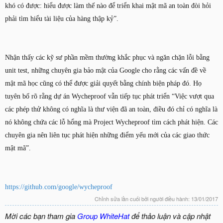
khó có được: hiểu được làm thế nào để triển khai mật mã an toàn đòi hỏi
phải tìm hiểu tài liệu của hàng thập kỷ”.
Nhận thấy các kỹ sư phần mềm thường khắc phục và ngăn chặn lỗi bằng
unit test, những chuyên gia bảo mật của Google cho rằng các vấn đề về
mật mã học cũng có thể được giải quyết bằng chính biện pháp đó. Họ
tuyên bố rõ rằng dự án Wycheproof vẫn tiếp tục phát triển “Việc vượt qua
các phép thử không có nghĩa là thư viện đã an toàn, điều đó chỉ có nghĩa là
nó không chứa các lỗ hổng mà Project Wycheproof tìm cách phát hiện. Các
chuyên gia nên liên tục phát hiện những điểm yếu mới của các giao thức
mật mã”.
https://github.com/google/wycheproof
Chỉnh sửa lần cuối bởi người điều hành:
13/01/2017
Mời các bạn tham gia
Group WhiteHat
để thảo luận và cập nhật