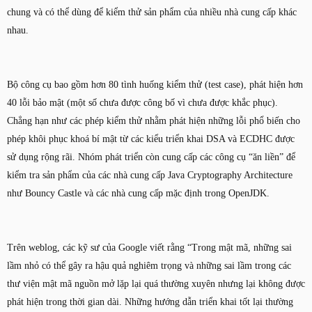
chung và có thể dùng để kiểm thử sản phẩm của nhiều nhà cung cấp khác
nhau.
Bộ công cụ bao gồm hơn 80 tình huống kiểm thử (test case), phát hiện hơn
40 lỗi bảo mật (một số chưa được công bố vì chưa được khắc phục).
Chẳng hạn như các phép kiểm thử nhằm phát hiện những lỗi phổ biến cho
phép khôi phục khoá bí mật từ các kiểu triển khai DSA và ECDHC được
sử dụng rộng rãi. Nhóm phát triển còn cung cấp các công cụ “ăn liền” để
kiểm tra sản phẩm của các nhà cung cấp Java Cryptography Architecture
như Bouncy Castle và các nhà cung cấp mặc định trong OpenJDK.
Trên weblog, các kỹ sư của Google viết rằng “Trong mật mã, những sai
lầm nhỏ có thể gây ra hậu quả nghiêm trọng và những sai lầm trong các
thư viện mật mã nguồn mở lặp lại quá thường xuyên nhưng lại không được
phát hiện trong thời gian dài. Những hướng dẫn triển khai tốt lại thường