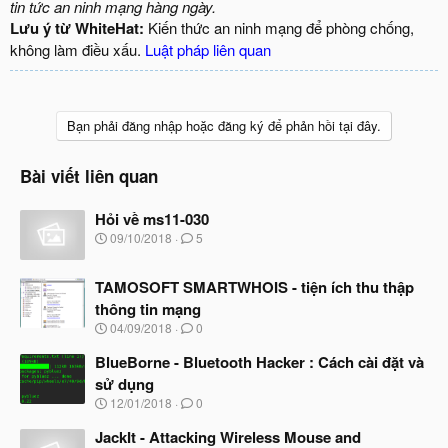
tin tức an ninh mạng hàng ngày.
Lưu ý từ WhiteHat:
Kiến thức an ninh mạng để phòng chống,
không làm điều xấu.
Luật pháp liên quan
Bạn phải đăng nhập hoặc đăng ký để phản hồi tại đây.
Bài viết liên quan
Hỏi về ms11-030
N
09/10/2018
5
g
à
TAMOSOFT SMARTWHOIS - tiện ích thu thập
y
b
thông tin mạng
ắ
N
04/09/2018
0
t
g
đ
à
BlueBorne - Bluetooth Hacker : Cách cài đặt và
ầ
y
u
sử dụng
b
N
12/01/2018
0
ắ
g
t
à
JackIt - Attacking Wireless Mouse and
đ