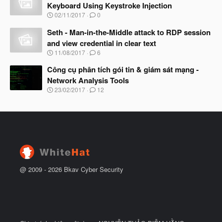
y
ầ
Keyboard Using Keystroke Injection
b
u
N
02/11/2017
0
ắ
g
t
à
Seth - Man-in-the-Middle attack to RDP session
đ
y
ầ
and view credential in clear text
b
u
N
11/08/2017
6
ắ
g
t
à
Công cụ phân tích gói tin & giám sát mạng -
đ
y
ầ
Network Analysis Tools
b
u
N
23/02/2017
12
ắ
g
t
à
đ
y
ầ
b
u
ắ
t
đ
ầ
u
@ 2009 -
2026
Bkav Cyber Security