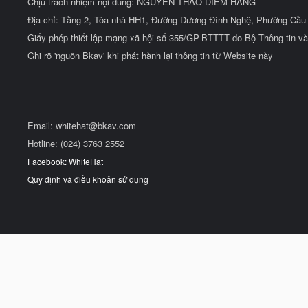
Chịu trách nhiệm nội dung: NGUYỄN THẢO DIỄM HẰNG
Địa chỉ: Tầng 2, Tòa nhà HH1, Đường Dương Đình Nghệ, Phường Cầu 
Giấy phép thiết lập mạng xã hội số 355/GP-BTTTT do Bộ Thông tin và
Ghi rõ 'nguồn Bkav' khi phát hành lại thông tin từ Website này
Email:
whitehat@bkav.com
Hotline: (024) 3763 2552
Facebook: WhiteHat
Quy định và điều khoản sử dụng