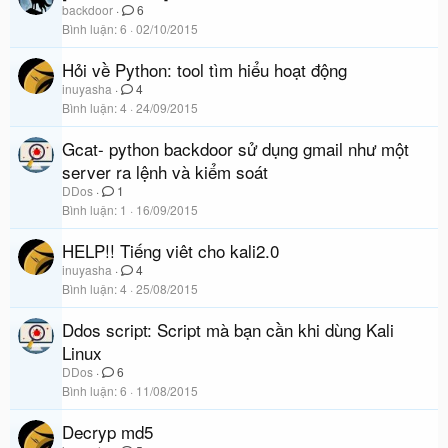
backdoor
6
Bình luận
6
02/10/2015
Hỏi về Python: tool tìm hiểu hoạt động
inuyasha
4
Bình luận
4
24/09/2015
Gcat- python backdoor sử dụng gmail như một
server ra lệnh và kiểm soát
DDos
1
Bình luận
1
16/09/2015
HELP!! Tiếng viêt cho kali2.0
inuyasha
4
Bình luận
4
25/08/2015
Ddos script: Script mà bạn cần khi dùng Kali
Linux
DDos
6
Bình luận
6
11/08/2015
Decryp md5