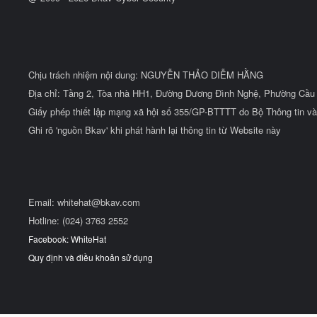
Chịu trách nhiệm nội dung: NGUYỄN THẢO DIỄM HẰNG
Địa chỉ: Tầng 2, Tòa nhà HH1, Đường Dương Đình Nghệ, Phường Cầu 
Giấy phép thiết lập mạng xã hội số 355/GP-BTTTT do Bộ Thông tin và
Ghi rõ 'nguồn Bkav' khi phát hành lại thông tin từ Website này
Email:
whitehat@bkav.com
Hotline: (024) 3763 2552
Facebook: WhiteHat
Quy định và điều khoản sử dụng