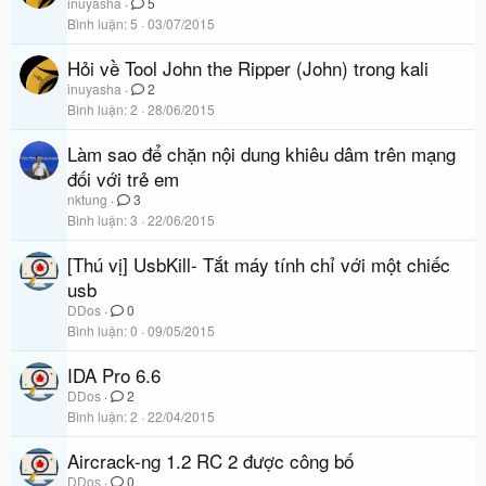
inuyasha
5
Bình luận
5
03/07/2015
Hỏi về Tool John the Ripper (John) trong kali
inuyasha
2
Bình luận
2
28/06/2015
Làm sao để chặn nội dung khiêu dâm trên mạng
đối với trẻ em
nktung
3
Bình luận
3
22/06/2015
[Thú vị] UsbKill- Tắt máy tính chỉ với một chiếc
usb
DDos
0
Bình luận
0
09/05/2015
IDA Pro 6.6
DDos
2
Bình luận
2
22/04/2015
Aircrack-ng 1.2 RC 2 được công bố
DDos
0