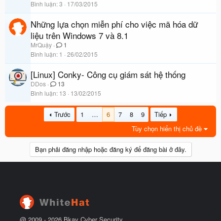
Bình luận
3
17/03/2015
Những lựa chọn miễn phí cho việc mã hóa dữ
liệu trên Windows 7 và 8.1
MrQuậy
1
Bình luận
1
26/02/2015
[Linux] Conky- Công cụ giám sát hệ thống
DDos
13
Bình luận
13
13/02/2015
Trước
1
…
6
7
8
9
Tiếp
Tùy chọn hiển thị chủ đề
Bạn phải đăng nhập hoặc đăng ký để đăng bài ở đây.
@ 2009 -
2026
Bkav Cyber Security