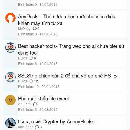
Bình luận
0
16/04/2015
AnyDesk – Thêm lựa chọn mới cho việc điều
khiển máy tính từ xa
MrQuậy
0
Bình luận
0
14/04/2015
Best hacker tools- Trang web cho ai chưa biết sử
dụng tool
DDos
6
Bình luận
6
10/04/2015
SSLStrip phiên bản 2 để phá vỡ cơ chế HSTS
DDos
12
Bình luận
12
09/04/2015
Phá mật khẩu file excel
V
vip_lom
3
Bình luận
3
29/03/2015
Пиздатый Crypter by AnonyHacker
backdoor
3