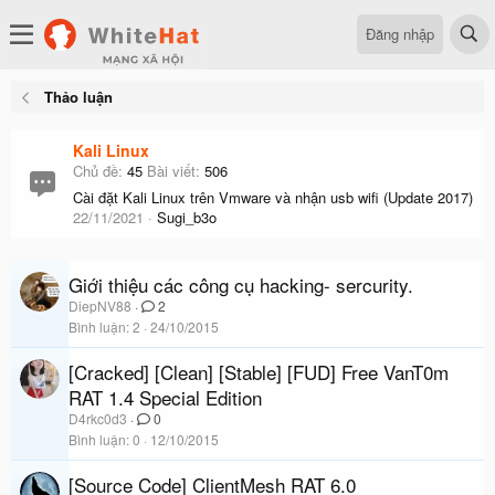
Đăng nhập
Thảo luận
Kali Linux
Chủ đề
45
Bài viết
506
Cài đặt Kali Linux trên Vmware và nhận usb wifi (Update 2017)
22/11/2021
Sugi_b3o
Giới thiệu các công cụ hacking- sercurity.
DiepNV88
2
Bình luận
2
24/10/2015
[Cracked] [Clean] [Stable] [FUD] Free VanT0m
RAT 1.4 Special Edition
D4rkc0d3
0
Bình luận
0
12/10/2015
[Source Code] ClientMesh RAT 6.0