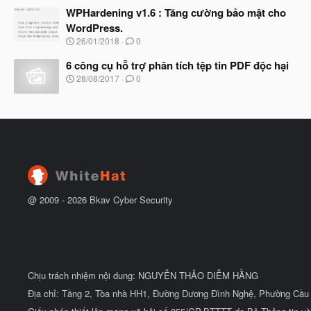
t
à
WPHardening v1.6 : Tăng cường bảo mật cho
đ
y
ầ
WordPress.
b
u
N
26/01/2018
0
ắ
g
t
à
6 công cụ hỗ trợ phân tích tệp tin PDF độc hại
đ
y
ầ
N
28/08/2017
0
b
u
g
ắ
à
t
y
đ
b
ầ
ắ
u
t
đ
ầ
u
@ 2009 -
2026
Bkav Cyber Security
Chịu trách nhiệm nội dung: NGUYỄN THẢO DIỄM HẰNG
Địa chỉ: Tầng 2, Tòa nhà HH1, Đường Dương Đình Nghệ, Phường Cầu 