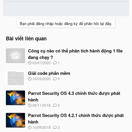
Bạn phải đăng nhập hoặc đăng ký để phản hồi tại đây.
Bài viết liên quan
Công cụ nào có thể phân tích hành động 1 file
đang chạy ?
N
03/07/2020
1
g
à
Giải code phần mềm
y
N
10/03/2020
0
b
g
ắ
à
t
Parrot Security OS 4.3 chính thức được phát
y
đ
b
hành
ầ
ắ
N
u
05/11/2018
0
t
g
đ
à
Parrot Security OS 4.2.1 chính thức được phát
ầ
y
u
hành
b
N
10/09/2018
2
ắ
g