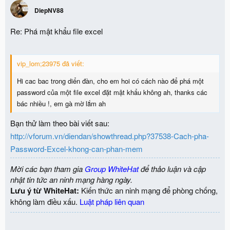
DiepNV88
Re: Phá mật khẩu file excel
vip_lom;23975 đã viết:
Hi cac bac trong diển đàn, cho em hoi có cách nào để phá một
password của một file excel đặt mật khẩu không ah, thanks các
bác nhiều !, em gà mờ lắm ah
Bạn thử làm theo bài viết sau:
http://vforum.vn/diendan/showthread.php?37538-Cach-pha-
Password-Excel-khong-can-phan-mem
Mời các bạn tham gia
Group WhiteHat
để thảo luận và cập
nhật tin tức an ninh mạng hàng ngày.
Lưu ý từ WhiteHat:
Kiến thức an ninh mạng để phòng chống,
không làm điều xấu.
Luật pháp liên quan