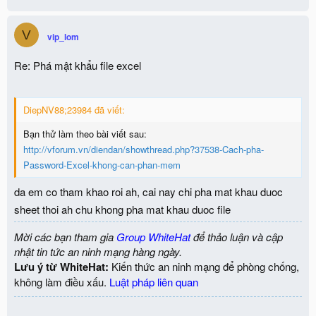
V
vip_lom
Re: Phá mật khẩu file excel
DiepNV88;23984 đã viết:
Bạn thử làm theo bài viết sau:
http://vforum.vn/diendan/showthread.php?37538-Cach-pha-
Password-Excel-khong-can-phan-mem
da em co tham khao roi ah, cai nay chi pha mat khau duoc
sheet thoi ah chu khong pha mat khau duoc file
Mời các bạn tham gia
Group WhiteHat
để thảo luận và cập
nhật tin tức an ninh mạng hàng ngày.
Lưu ý từ WhiteHat:
Kiến thức an ninh mạng để phòng chống,
không làm điều xấu.
Luật pháp liên quan