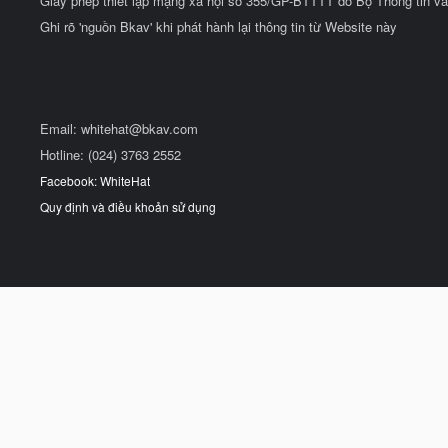
Giấy phép thiết lập mạng xã hội số 355/GP-BTTTT do Bộ Thông tin và
Ghi rõ 'nguồn Bkav' khi phát hành lại thông tin từ Website này
Email:
whitehat@bkav.com
Hotline: (024) 3763 2552
Facebook: WhiteHat
Quy định và điều khoản sử dụng