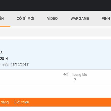
ÊN
CÓ GÌ MỚI
VIDEO
WARGAME
VINH
3
/2014
y nhất
16/12/2017
Điểm tương tác
7
 đăng
Giới thiệu