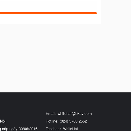
Email:
whitehat@bkav.com
Nội
Hotline: (024) 3763 2552
g cấp ngày 30/06/2016
Facebook: WhiteHat