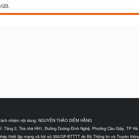
a123.
trách nhiệm nội dung: NGUYỄN THẢO DIỄM HẰNG
hỉ: Tầng 2, Tòa nhà HH1, Đường Dương Đình Nghệ, Phường Cầu Giấy, TP Hà 
phép thiết lập mạng xã hội số 355/GP-BTTTT do Bộ Thông tin và Truyền thôn