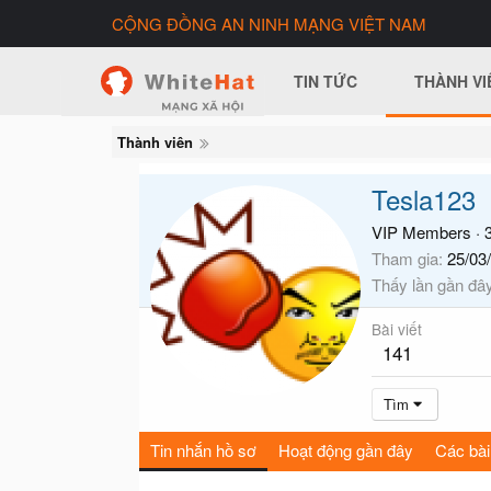
CỘNG ĐỒNG AN NINH MẠNG VIỆT NAM
TIN TỨC
THÀNH VI
Thành viên
Tesla123
VIP Members
·
3
Tham gia
25/03
Thấy lần gần đâ
Bài viết
141
Tìm
Tin nhắn hồ sơ
Hoạt động gần đây
Các bài