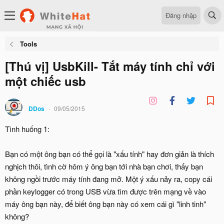
Đăng nhập
Tools
[Thú vị] UsbKill- Tắt máy tính chỉ với
một chiếc usb
DDos
09/05/2015
Tình huống 1:
Bạn có một ông bạn có thể gọi là "xấu tính" hay đơn giản là thích
nghịch thôi, tình cờ hôm ý ông bạn tới nhà bạn chơi, thấy bạn
không ngồi trước máy tính đang mở. Một ý xấu nảy ra, copy cái
phần keylogger có trong USB vừa tìm được trên mạng về vào
máy ông bạn này, để biết ông bạn này có xem cái gì "linh tinh"
không?