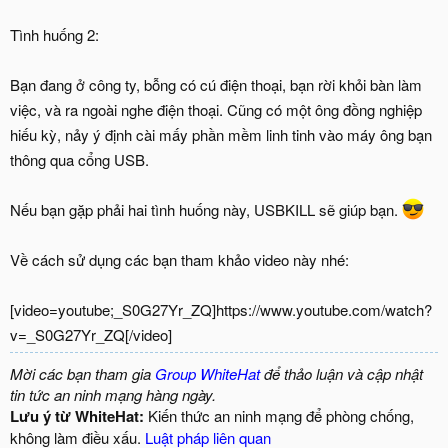
Tình huống 2:
Bạn đang ở công ty, bỗng có cú điện thoại, bạn rời khỏi bàn làm
việc, và ra ngoài nghe điện thoại. Cũng có một ông đồng nghiệp
hiếu kỳ, nảy ý định cài mấy phần mềm linh tinh vào máy ông bạn
thông qua cổng USB.
Nếu bạn gặp phải hai tình huống này, USBKILL sẽ giúp bạn.
Về cách sử dụng các bạn tham khảo video này nhé:
[video=youtube;_S0G27Yr_ZQ]https://www.youtube.com/watch?
v=_S0G27Yr_ZQ[/video]
Mời các bạn tham gia
Group WhiteHat
để thảo luận và cập nhật
tin tức an ninh mạng hàng ngày.
Lưu ý từ WhiteHat:
Kiến thức an ninh mạng để phòng chống,
không làm điều xấu.
Luật pháp liên quan