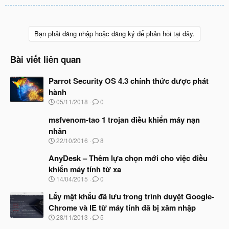
Bạn phải đăng nhập hoặc đăng ký để phản hồi tại đây.
Bài viết liên quan
Parrot Security OS 4.3 chính thức được phát
hành
N
05/11/2018
0
g
à
msfvenom-tao 1 trojan điều khiển máy nạn
y
nhân
b
N
22/10/2016
8
ắ
g
t
à
AnyDesk – Thêm lựa chọn mới cho việc điều
đ
y
ầ
khiển máy tính từ xa
b
u
N
14/04/2015
0
ắ
g
t
à
Lấy mật khẩu đã lưu trong trình duyệt Google-
đ
y
ầ
Chrome và IE từ máy tính đã bị xâm nhập
b
u
N
28/11/2013
5
ắ
g
t