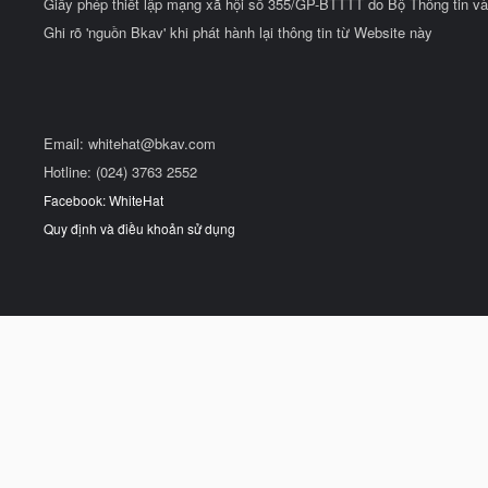
Giấy phép thiết lập mạng xã hội số 355/GP-BTTTT do Bộ Thông tin và
Ghi rõ 'nguồn Bkav' khi phát hành lại thông tin từ Website này
Email:
whitehat@bkav.com
Hotline: (024) 3763 2552
Facebook: WhiteHat
Quy định và điều khoản sử dụng