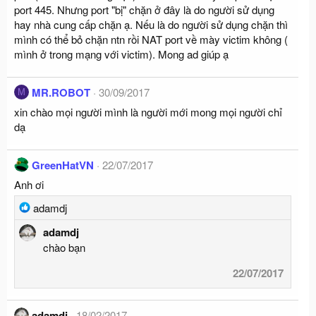
port 445. Nhưng port "bị" chặn ở đây là do người sử dụng
hay nhà cung cấp chặn ạ. Nếu là do người sử dụng chặn thì
mình có thể bỏ chặn ntn rồi NAT port về mày victim không (
mình ở trong mạng với victim). Mong ad giúp ạ
MR.ROBOT
30/09/2017
M
xin chào mọi người mình là người mới mong mọi người chỉ
dạ
GreenHatVN
22/07/2017
Anh ơi
R
adamdj
e
adamdj
a
chào bạn
c
t
22/07/2017
i
o
n
adamdj
18/02/2017