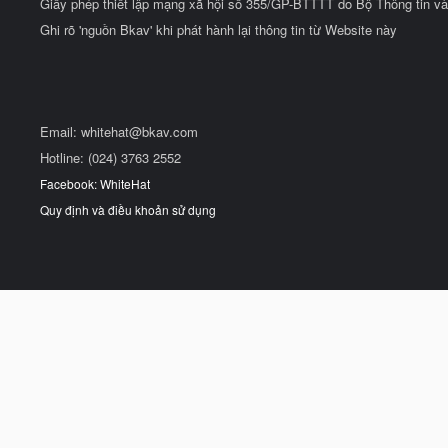
Giấy phép thiết lập mạng xã hội số 355/GP-BTTTT do Bộ Thông tin và
Ghi rõ 'nguồn Bkav' khi phát hành lại thông tin từ Website này
Email:
whitehat@bkav.com
Hotline: (024) 3763 2552
Facebook: WhiteHat
Quy định và điều khoản sử dụng