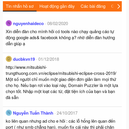
Tin nhắn hồ sơ
Hoạt động gần đây
Các bài đăng
Giới thiệu
nguyenhaideco
08/02/2020
N
Xin diễn đàn cho mình hỏi có tools nào chạy quảng cáo tự
động google ads& facebook không ạ? nhờ diễn đàn hướng
dẫn giúp ạ
ducbkvn19
01/12/2018
D
http://www.mitsubishi-
trungthuong.com.vn/eclipse/mitsubishi-eclipse-cross-2019/
Một số người chỉ muốn một giao diện đơn giản làm mọi thứ
cho họ. Nếu bạn rơi vào loại này, Domain Puzzler là một lựa
chọn tốt. Nhập một loạt các từ, đặt tiện ích của bạn và bạn
đã sẵn
Nguyễn Tuấn Thành
24/10/2017
N
ko liên quan nhưng ad cho e hỏi : các lỗ hổng lên quan đến
port ( như smb chẳng hạn). muốn fix cái này thì phải chặn