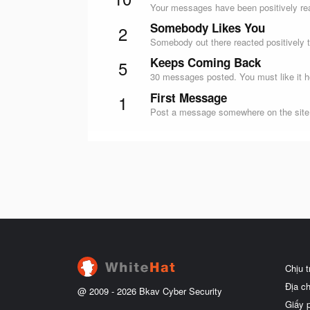
Your messages have been positively rea
Somebody Likes You
2
Somebody out there reacted positively t
Keeps Coming Back
5
30 messages posted. You must like it h
First Message
1
Post a message somewhere on the site t
Chịu 
Địa c
@ 2009 -
2026
Bkav Cyber Security
Giấy 