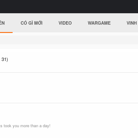
ÊN
CÓ GÌ MỚI
VIDEO
WARGAME
VINH
 31)
s took you more than a day!