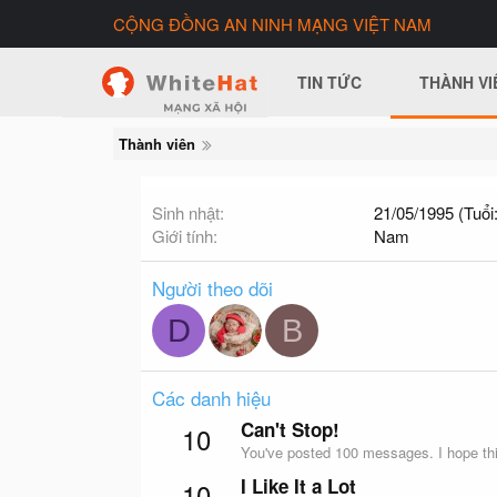
CỘNG ĐỒNG AN NINH MẠNG VIỆT NAM
TIN TỨC
THÀNH VI
Thành viên
Sinh nhật
21/05/1995 (Tuổi:
Giới tính
Nam
Người theo dõi
D
B
Các danh hiệu
Can't Stop!
10
You've posted 100 messages. I hope thi
I Like It a Lot
10