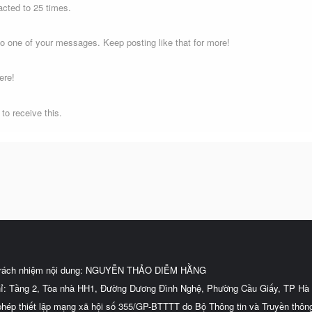
cted to 25 times.
o one of your messages. Keep posting like that for more!
ere!
o receive this.
trách nhiệm nội dung: NGUYỄN THẢO DIỄM HẰNG
hỉ: Tầng 2, Tòa nhà HH1, Đường Dương Đình Nghệ, Phường Cầu Giấy, TP Hà 
phép thiết lập mạng xã hội số 355/GP-BTTTT do Bộ Thông tin và Truyền thôn