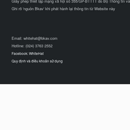
Giấy phép thiết lập mạng xã hội số 355/GP-BTTTT do Bộ Thông tin và
Ghi rõ 'nguồn Bkav' khi phát hành lại thông tin từ Website này
Email:
whitehat@bkav.com
Hotline: (024) 3763 2552
Facebook: WhiteHat
Quy định và điều khoản sử dụng