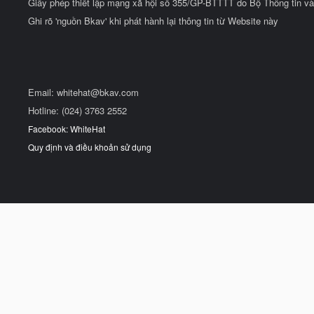
Giấy phép thiết lập mạng xã hội số 355/GP-BTTTT do Bộ Thông tin và
Ghi rõ 'nguồn Bkav' khi phát hành lại thông tin từ Website này
Email:
whitehat@bkav.com
Hotline: (024) 3763 2552
Facebook: WhiteHat
Quy định và điều khoản sử dụng