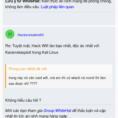
Lưu ý từ WhiteHat:
Kiến thức an ninh mạng để phòng chống,
không làm điều xấu.
Luật pháp liên quan
H
Hackerstudent93
Re: Tuyệt mật, Hack Wifi tàn bạo nhất, độc ác nhất với
Karametasploit trong Kali Linux
Phong Lee;19608 đã viết:
trong này nó cần card wifi..mà em thì có wlan0 và mon0 thì làm
sao được nhỉ ????
Không hiểu câu hỏi ?
Mời các bạn tham gia
Group WhiteHat
để thảo luận và cập
nhật tin tức an ninh mạng hàng ngày.