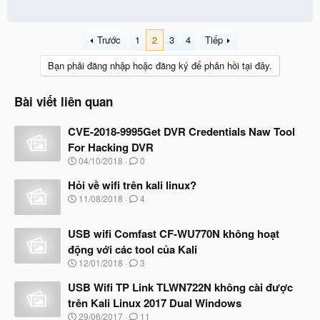
Trước
1
2
3
4
Tiếp
Bạn phải đăng nhập hoặc đăng ký để phản hồi tại đây.
Bài viết liên quan
CVE-2018-9995Get DVR Credentials Naw Tool
For Hacking DVR
N
04/10/2018
0
g
à
Hỏi về wifi trên kali linux?
y
N
11/08/2018
4
b
g
ắ
à
t
USB wifi Comfast CF-WU770N không hoạt
y
đ
b
động với các tool của Kali
ầ
ắ
N
u
12/01/2018
3
t
g
đ
à
USB Wifi TP Link TLWN722N không cài được
ầ
y
u
trên Kali Linux 2017 Dual Windows
b
N
29/06/2017
11
ắ