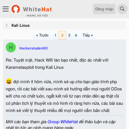
Đăng nhập
Kali Linux
Trước
1
2
3
4
Tiếp
H
Hackerstudent93
Re: Tuyệt mật, Hack Wifi tàn bạo nhất, độc ác nhất với
Karametasploit trong Kali Linux
đợi mình ít hôm nữa, mình sẽ up cho bạn giáo trình php
ngon, rồi các bài viết sau mình sẽ hướng dẫn mọi người DDos
wifi cho nó chết luôn, ngắt kết nối từ nạn nhân đến ap thật rồi
có phân tích lý thuyết và mô hình rõ ràng hơn nữa, các bài sau
mình sẽ viết lý thuyết nhiều để mọi người nắm bản chất
Mời các bạn tham gia
Group WhiteHat
để thảo luận và cập
nhật tin tức an ninh mạng hàng ngày.