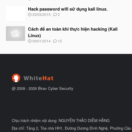
g
t
à
Hack password wifi sử dụng kali linux.
đ
y
ầ
N
29/03/2015
2
b
u
g
ắ
à
t
Cách để an toàn khi thực hiện hacking (Kali
y
đ
b
Linux)
ầ
ắ
N
u
09/01/2014
15
t
g
đ
à
ầ
y
u
b
ắ
t
đ
ầ
u
@ 2009 -
2026
Bkav Cyber Security
Chịu trách nhiệm nội dung: NGUYỄN THẢO DIỄM HẰNG
Địa chỉ: Tầng 2, Tòa nhà HH1, Đường Dương Đình Nghệ, Phường Cầu 