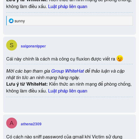
không làm điều xấu.
Luật pháp liên quan
R
sunny
e
a
c
t
S
i
saigonsnipper
o
n
Cái này chính là cách mà công cụ fluxion được viết ra
s
:
Mời các bạn tham gia
Group WhiteHat
để thảo luận và cập
nhật tin tức an ninh mạng hàng ngày.
Lưu ý từ WhiteHat:
Kiến thức an ninh mạng để phòng chống,
không làm điều xấu.
Luật pháp liên quan
A
athena2309
Có cách nào sniff password của gmail khi Victim sử dụng