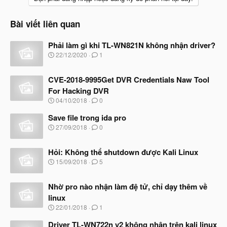
i
o
n
Bài viết liên quan
s
:
Phải làm gì khi TL-WN821N không nhận driver?
N
22/12/2020
1
g
à
CVE-2018-9995Get DVR Credentials Naw Tool
y
b
For Hacking DVR
ắ
N
04/10/2018
0
t
g
đ
à
Save file trong ida pro
ầ
y
N
u
27/09/2018
0
b
g
ắ
à
t
Hỏi: Không thể shutdown được Kali Linux
y
đ
b
N
15/09/2018
5
ầ
ắ
g
u
t
à
đ
Nhờ pro nào nhận làm đệ tử, chỉ dạy thêm về
y
ầ
b
linux
u
ắ
N
22/01/2018
1
t
g
đ
à
Driver TL-WN722n v2 không nhận trên kali linux
ầ