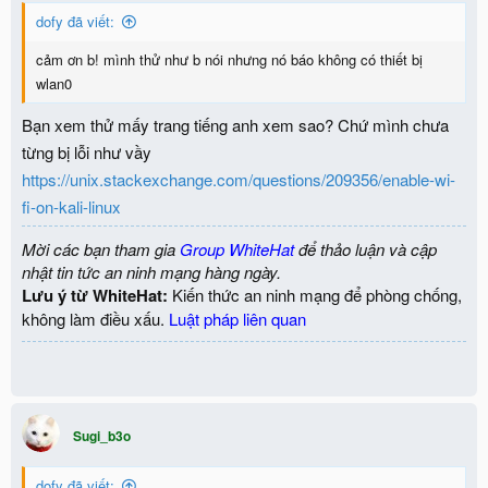
dofy đã viết:
cảm ơn b! mình thử như b nói nhưng nó báo không có thiết bị
wlan0
Bạn xem thử mấy trang tiếng anh xem sao? Chứ mình chưa
từng bị lỗi như vầy
https://unix.stackexchange.com/questions/209356/enable-wi-
fi-on-kali-linux
Mời các bạn tham gia
Group WhiteHat
để thảo luận và cập
nhật tin tức an ninh mạng hàng ngày.
Lưu ý từ WhiteHat:
Kiến thức an ninh mạng để phòng chống,
không làm điều xấu.
Luật pháp liên quan
Sugi_b3o
dofy đã viết: