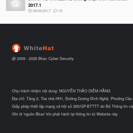
y
u
2017.1
b
N
08/06/2017
19
ắ
g
t
à
đ
y
ầ
b
u
ắ
t
đ
ầ
u
@ 2009 -
2026
Bkav Cyber Security
Chịu trách nhiệm nội dung: NGUYỄN THẢO DIỄM HẰNG
Địa chỉ: Tầng 2, Tòa nhà HH1, Đường Dương Đình Nghệ, Phường Cầu 
Giấy phép thiết lập mạng xã hội số 355/GP-BTTTT do Bộ Thông tin và
Ghi rõ 'nguồn Bkav' khi phát hành lại thông tin từ Website này