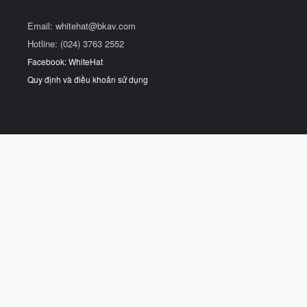
Email:
whitehat@bkav.com
Hotline: (024) 3763 2552
Facebook: WhiteHat
Quy định và điều khoản sử dụng