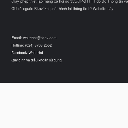
Giấy phép thiết lập mạng xã hội số 355/GP-BTTTT do Bộ Thông tin và
Ghi rõ 'nguồn Bkav' khi phát hành lại thông tin từ Website này
Email:
whitehat@bkav.com
Hotline: (024) 3763 2552
Facebook: WhiteHat
Quy định và điều khoản sử dụng