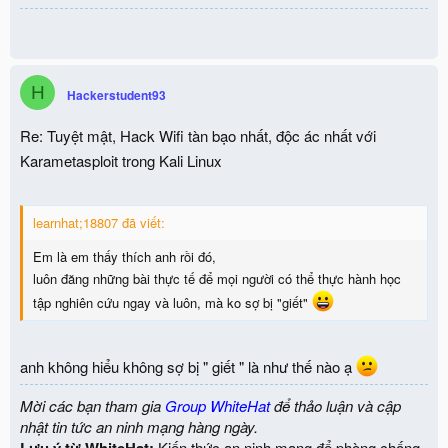
H
Hackerstudent93
Re: Tuyệt mật, Hack Wifi tàn bạo nhất, độc ác nhất với
Karametasploit trong Kali Linux
learnhat;18807 đã viết:
Em là em thấy thích anh rồi đó,
luôn đăng những bài thực tế để mọi người có thể thực hành học
tập nghiên cứu ngay và luôn, mà ko sợ bị "giết"
anh không hiểu không sợ bị " giết " là như thế nào ạ
Mời các bạn tham gia
Group WhiteHat
để thảo luận và cập
nhật tin tức an ninh mạng hàng ngày.
Lưu ý từ WhiteHat:
Kiến thức an ninh mạng để phòng chống,