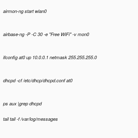
airmon-ng start wlan0
airbase-ng -P -C 30 -e "Free WiFi" -v mon0
ifconfig at0 up 10.0.0.1 netmask 255.255.255.0
dhcpd -cf /etc/dhcp/dhcpd.conf at0
ps aux |grep dhcpd
tail tail -f /var/log/messages