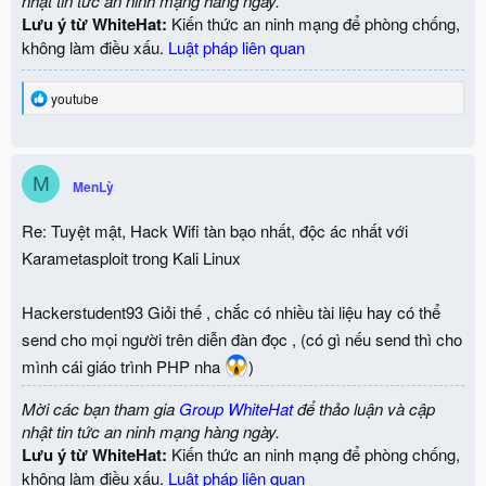
nhật tin tức an ninh mạng hàng ngày.
Lưu ý từ WhiteHat:
Kiến thức an ninh mạng để phòng chống,
không làm điều xấu.
Luật pháp liên quan
R
youtube
e
a
c
t
M
i
MenLỳ
o
n
Re: Tuyệt mật, Hack Wifi tàn bạo nhất, độc ác nhất với
s
:
Karametasploit trong Kali Linux
Hackerstudent93 Giỏi thế , chắc có nhiều tài liệu hay có thể
send cho mọi người trên diễn đàn đọc , (có gì nếu send thì cho
mình cái giáo trình PHP nha
)
Mời các bạn tham gia
Group WhiteHat
để thảo luận và cập
nhật tin tức an ninh mạng hàng ngày.
Lưu ý từ WhiteHat:
Kiến thức an ninh mạng để phòng chống,
không làm điều xấu.
Luật pháp liên quan