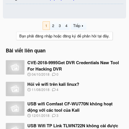
1
2
3
4
Tiếp
Bạn phải đăng nhập hoặc đăng ký để phản hồi tại đây.
Bài viết liên quan
CVE-2018-9995Get DVR Credentials Naw Tool
For Hacking DVR
N
04/10/2018
0
g
à
Hỏi về wifi trên kali linux?
y
N
11/08/2018
4
b
g
ắ
à
t
USB wifi Comfast CF-WU770N không hoạt
y
đ
b
động với các tool của Kali
ầ
ắ
N
u
12/01/2018
3
t
g
đ
à
USB Wifi TP Link TLWN722N không cài được
ầ
y