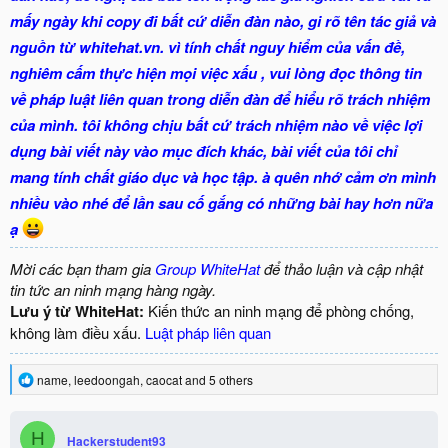
mấy ngày khi copy đi bất cứ diễn đàn nào, gi rõ tên tác giả và
nguồn từ whitehat.vn. vì tính chất nguy hiểm của vấn đề,
nghiêm cấm thực hiện mọi việc xấu , vui lòng đọc thông tin
về pháp luật liên quan trong diễn đàn để hiểu rõ trách nhiệm
của mình. tôi không chịu bất cứ trách nhiệm nào về việc lợi
dụng bài viết này vào mục đích khác, bài viết của tôi chỉ
mang tính chất giáo dục và học tập. à quên nhớ cảm ơn mình
nhiều vào nhé để lần sau cố gắng có những bài hay hơn nữa
ạ
Mời các bạn tham gia
Group WhiteHat
để thảo luận và cập nhật
tin tức an ninh mạng hàng ngày.
Lưu ý từ WhiteHat:
Kiến thức an ninh mạng để phòng chống,
không làm điều xấu.
Luật pháp liên quan
R
name
,
leedoongah
,
caocat
and 5 others
e
a
c
H
Hackerstudent93
t