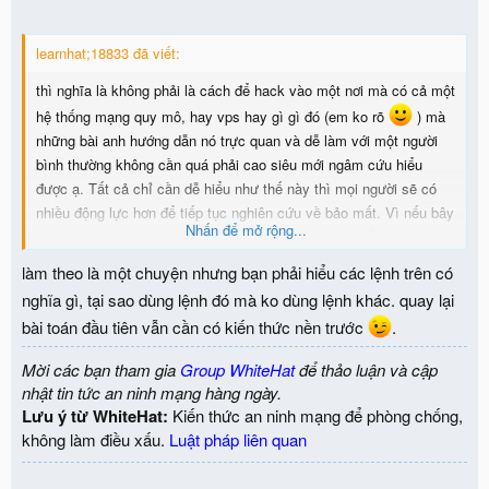
learnhat;18833 đã viết:
thì nghĩa là không phải là cách để hack vào một nơi mà có cả một
hệ thống mạng quy mô, hay vps hay gì gì đó (em ko rõ
) mà
những bài anh hướng dẫn nó trực quan và dễ làm với một người
bình thường không cần quá phải cao siêu mới ngâm cứu hiểu
được ạ. Tất cả chỉ cần dễ hiểu như thế này thì mọi người sẽ có
nhiều động lực hơn để tiếp tục nghiên cứu về bảo mất. Vì nếu bây
Nhấn để mở rộng...
giờ bảo học từ cơ bản đến nâng cao, thì nhiều khi thấy nản vì
toàn những thứ không hào hứng. thay vì đó làm theo những bài
làm theo là một chuyện nhưng bạn phải hiểu các lệnh trên có
thực tế này, mắc chỗ nào thì đi hỏi sẽ làm cho người học dễ nhớ
nghĩa gì, tại sao dùng lệnh đó mà ko dùng lệnh khác. quay lại
và thích thú hơn là học các tạo một foder trong linux
bài toán đầu tiên vẫn cần có kiến thức nền trước
.
Mời các bạn tham gia
Group WhiteHat
để thảo luận và cập
nhật tin tức an ninh mạng hàng ngày.
Lưu ý từ WhiteHat:
Kiến thức an ninh mạng để phòng chống,
không làm điều xấu.
Luật pháp liên quan