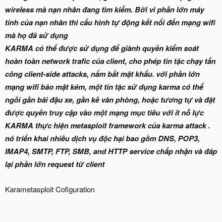
wireless mà nạn nhân đang tìm kiếm. Bời vì phần lớn máy
tính của nạn nhân thì cấu hình tự động kết nối đến mạng wifi
mà họ đã sử dụng
KARMA có thể được sử dụng để giành quyền kiểm soát
hoàn toàn network trafic của client, cho phép tin tặc chạy tấn
công client-side attacks, nắm bắt mật khẩu. với phần lớn
mạng wifi bảo mật kém, một tin tặc sử dụng karma có thể
ngồi gần bãi đậu xe, gần kề văn phòng, hoặc tương tự và đặt
được quyền truy cập vào một mạng mục tiêu với ít nỗ lực
KARMA thực hiện metasploit framework của karma attack .
nó triển khai nhiều dịch vụ độc hại bao gồm DNS, POP3,
IMAP4, SMTP, FTP, SMB, and HTTP service chấp nhận và đáp
lại phần lớn request từ client
Karametasploit Cofiguration