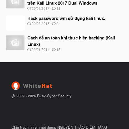
u
trên Kali Linux 2017 Dual Windows
b
N
29/06/2017
11
ắ
g
t
à
Hack password wifi sử dụng kali linux.
đ
y
ầ
N
29/03/2015
2
b
u
g
ắ
à
t
Cách để an toàn khi thực hiện hacking (Kali
y
đ
b
Linux)
ầ
ắ
N
u
09/01/2014
15
t
g
đ
à
ầ
y
u
b
ắ
t
đ
ầ
u
@ 2009 -
2026
Bkav Cyber Security
Chịu trách nhiệm nội dung: NGUYỄN THẢO DIỄM HẰNG