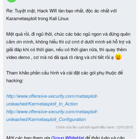
i
o
Re: Tuyệt mật, Hack Wifi tàn bạo nhất, độc ác nhất với
n
Karametasploit trong Kali Linux
s
:
Mệt quá rồi, đi ngủ thôi, chúc các bác ngủ ngon và đừng quên
cảm ơn mình, không hiểu thì cứ cmt ớ dưới mình sẽ hỗ trợ và
giải đáp khi có thời gian, nếu có thời gian nữa, thì quay thêm
video demo , cơ mà nó đã quá rõ ràng và chi tiết rồi ạ
Tham khảo phần cấu hình và cài đặt các gói phụ thuộc để
hacking:
http://www.offensive-security.com/metasploit-
unleashed/Karmetasploit_In_Action
http://www.offensive-security.com/metasploit-
unleashed/Karmetasploit_Configuration
Chỉnh sửa lần cuối bởi người điều hành:
12/01/2015
Mời các bạn tham gia
Group WhiteHat
để thảo luận và cập