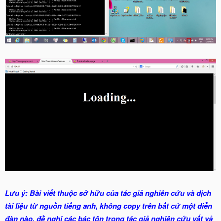
Lưu ý: Bài viết thuộc sở hữu của tác giả nghiên cứu và dịch
tài liệu từ nguồn tiếng anh, không copy trên bất cứ một diễn
đàn nào, đề nghị các bác tôn trọng tác giả nghiên cứu vất vả