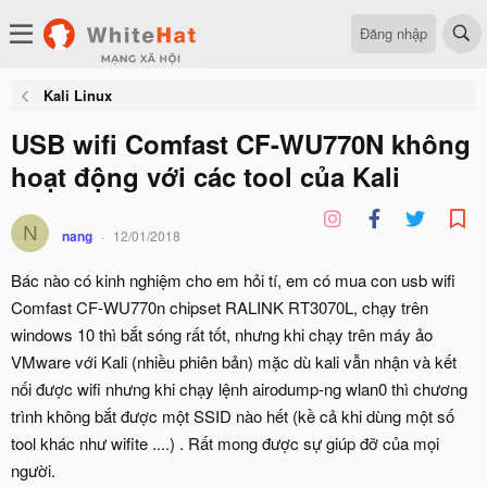
Đăng nhập
Kali Linux
USB wifi Comfast CF-WU770N không
hoạt động với các tool của Kali
N
nang
12/01/2018
Bác nào có kinh nghiệm cho em hỏi tí, em có mua con usb wifi
Comfast CF-WU770n chipset RALINK RT3070L, chạy trên
windows 10 thì bắt sóng rất tốt, nhưng khi chạy trên máy ảo
VMware với Kali (nhiều phiên bản) mặc dù kali vẫn nhận và kết
nối được wifi nhưng khi chạy lệnh airodump-ng wlan0 thì chương
trình không bắt được một SSID nào hết (kề cả khi dùng một số
tool khác như wifite ....) . Rất mong được sự giúp đỡ của mọi
người.