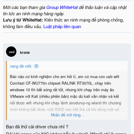
Mời các bạn tham gia
Group WhiteHat
để thảo luận và cập nhật
tin tức an ninh mạng hàng ngày.
Lưu ý từ WhiteHat:
Kiến thức an ninh mạng để phòng chống,
không làm điều xấu.
Luật pháp liên quan
krone
nang đã viết:
Bác nào có kinh nghiệm cho em hỏi tí, em có mua con usb wifi
Comfast CF-WU770n chipset RALINK RT3070L, chạy trên
windows 10 thì bắt sóng rất tốt, nhưng khi chạy trên máy ảo
VMware với Kali (nhiều phiên bản) mặc dù kali vẫn nhận và kết
nối được wifi nhưng khi chạy lệnh airodump-ng wlan0 thì chương
trình không bắt được một SSID nào hết (kề cả khi dùng một số
Nhấn để mở rộng...
tool khác như wifite ....) . Rất mong được sự giúp đỡ của mọi
người.
Bạn đã thử cài driver chưa nhỉ ?
Đôi khi name của NIC không hẳn là wlan0. Wlan0 chỉ là name