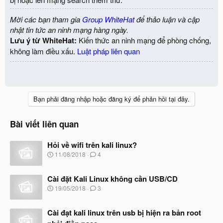
Mời các bạn tham gia
Group WhiteHat
để thảo luận và cập
nhật tin tức an ninh mạng hàng ngày.
Lưu ý từ WhiteHat:
Kiến thức an ninh mạng để phòng chống,
không làm điều xấu.
Luật pháp liên quan
Bạn phải đăng nhập hoặc đăng ký để phản hồi tại đây.
Bài viết liên quan
Hỏi về wifi trên kali linux?
N
11/08/2018
4
g
à
Cài đặt Kali Linux không cần USB/CD
y
b
N
19/05/2018
3
ắ
g
t
à
đ
Cài đạt kali linux trên usb bị hiện ra bản root
y
ầ
b