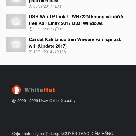
phải điền pass
u
ắ
N
05/09/2017
1
t
g
đ
à
USB Wifi TP Link TLWN722N không cài được
ầ
y
u
trên Kali Linux 2017 Dual Windows
b
N
29/06/2017
11
ắ
g
t
à
Cài đặt Kali Linux trên Vmware và nhận usb
đ
y
ầ
wifi (Update 2017)
b
u
N
12/01/2014
136
ắ
g
t
à
đ
y
ầ
b
u
ắ
t
đ
ầ
u
@ 2009 -
2026
Bkav Cyber Security
Chịu trách nhiệm nội dung: NGUYỄN THẢO DIỄM HẰNG