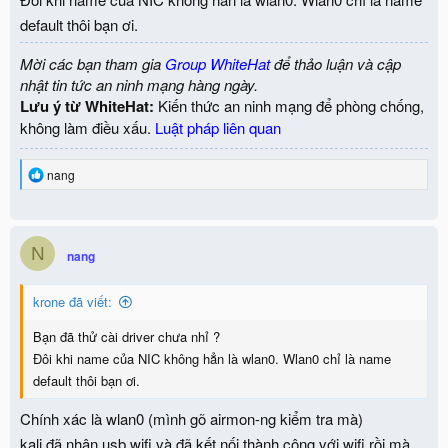
default thôi bạn ơi.
Mời các bạn tham gia
Group WhiteHat
để thảo luận và cập
nhật tin tức an ninh mạng hàng ngày.
Lưu ý từ WhiteHat:
Kiến thức an ninh mạng để phòng chống,
không làm điều xấu.
Luật pháp liên quan
R
nang
e
a
c
t
N
i
nang
o
n
krone đã viết:
s
:
Bạn đã thử cài driver chưa nhỉ ?
Đôi khi name của NIC không hẳn là wlan0. Wlan0 chỉ là name
default thôi bạn ơi.
Chính xác là wlan0 (mình gõ airmon-ng kiểm tra mà)
kali đã nhận usb wifi và đã kết nối thành công với wifi rồi mà