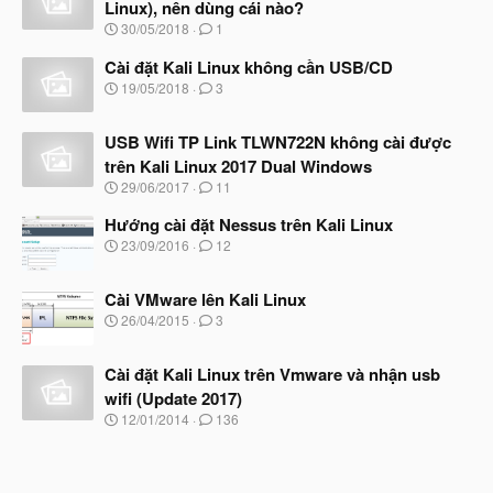
Linux), nên dùng cái nào?
N
30/05/2018
1
g
à
Cài đặt Kali Linux không cần USB/CD
y
N
19/05/2018
3
b
g
ắ
à
t
USB Wifi TP Link TLWN722N không cài được
y
đ
b
trên Kali Linux 2017 Dual Windows
ầ
ắ
N
u
29/06/2017
11
t
g
đ
à
Hướng cài đặt Nessus trên Kali Linux
ầ
y
N
u
23/09/2016
12
b
g
ắ
à
t
Cài VMware lên Kali Linux
y
đ
b
N
26/04/2015
3
ầ
ắ
g
u
t
à
đ
Cài đặt Kali Linux trên Vmware và nhận usb
y
ầ
b
wifi (Update 2017)
u
ắ
N
12/01/2014
136
t
g
đ
à
ầ
y
u
b