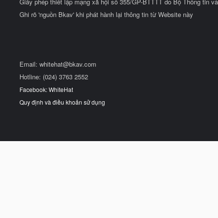
Giấy phép thiết lập mạng xã hội số 355/GP-BTTTT do Bộ Thông tin và
Ghi rõ 'nguồn Bkav' khi phát hành lại thông tin từ Website này
Email:
whitehat@bkav.com
Hotline: (024) 3763 2552
Facebook: WhiteHat
Quy định và điều khoản sử dụng