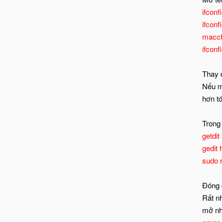
ifconf
ifcon
macch
ifconf
Thay 
Nếu m
hơn t
Trong 
getdi
gedit
sudo 
Đóng 
Rất n
mở nh