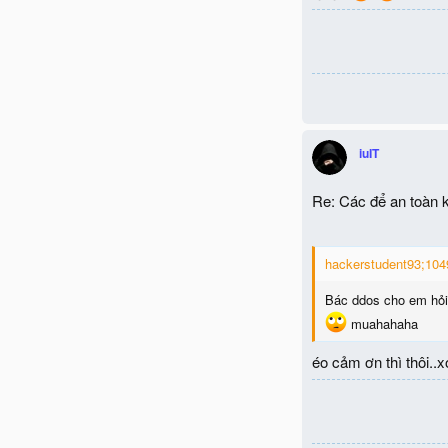
iuIT
Re: Các để an toàn k
hackerstudent93;1049
Bác ddos cho em hỏi 
muahahaha
éo cảm ơn thì thôi..x