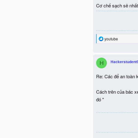
Cơ chế sạch sẽ nhất
R
youtube
e
a
c
t
Hackerstudent
H
i
o
n
Re: Các để an toàn k
s
:
Cách trên của bác xe
đó "