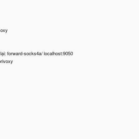
voxy
 lại: forward-socks4a/ localhost:9050
privoxy