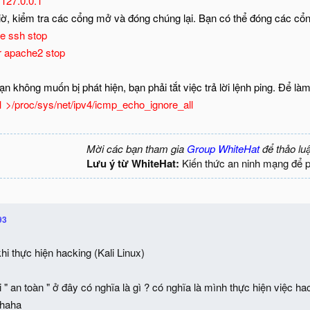
127.0.0.1
iờ, kiểm tra các cổng mở và đóng chúng lại. Bạn có thể đóng các cổ
ce ssh stop
r apache2 stop
n không muốn bị phát hiện, bạn phải tắt việc trả lời lệnh ping. Để là
1 >/proc/sys/net/ipv4/icmp_echo_ignore_all
Mời các bạn tham gia
Group WhiteHat
để thảo lu
Lưu ý từ WhiteHat:
Kiến thức an ninh mạng để 
93
hi thực hiện hacking (Kali Linux)
" an toàn " ở đây có nghĩa là gì ? có nghĩa là mình thực hiện việc h
haha