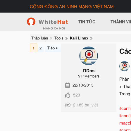
CỘNG ĐỒNG AN NINH MẠNG VIỆT NAM
TIN TỨC
THÀNH VI
Thảo luận
Tools
Kali Linux
1
2
Tiếp
Các
DDos
VIP Members
Phần 
22/10/2013
+ Tha
Trong
523
2.189 bài viết
ifconf
ifcon
macch
ifconf