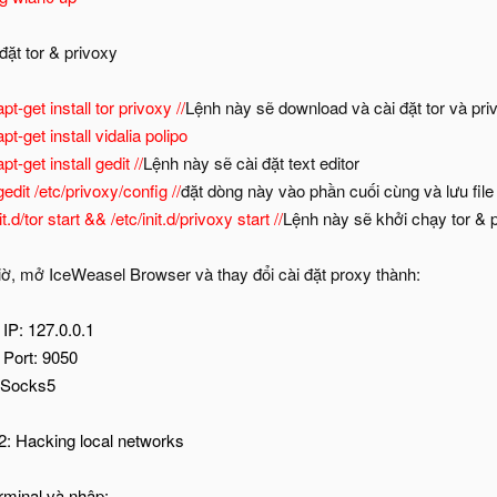
đặt tor & privoxy
pt-get install tor privoxy //
Lệnh này sẽ download và cài đặt tor và pri
pt-get install vidalia polipo
pt-get install gedit //
Lệnh này sẽ cài đặt text editor
edit /etc/privoxy/config //
đặt dòng này vào phần cuối cùng và lưu file
it.d/tor start && /etc/init.d/privoxy start //
Lệnh này sẽ khởi chạy tor & 
iờ, mở IceWeasel Browser và thay đổi cài đặt proxy thành:
IP: 127.0.0.1
 Port: 9050
 Socks5
2: Hacking local networks
rminal và nhập: