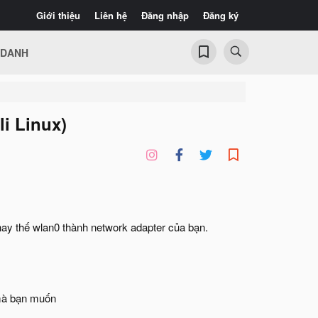
Giới thiệu
Liên hệ
Đăng nhập
Đăng ký
 DANH
li Linux)
hay thế wlan0 thành network adapter của bạn.
 mà bạn muốn