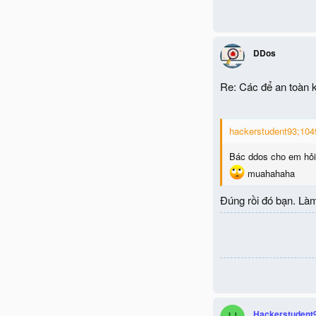
DDos
Re: Các để an toàn k
hackerstudent93;1049
Bác ddos cho em hỏi 
muahahaha
Đúng rồi đó bạn. Làm
Hackerstudent