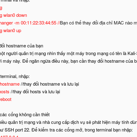
ig
fig wlan0 down
anger -m 00:11:22:33:44:55 //
Bạn có thể thay đổi địa chỉ MAC nào
ig wlan0 up
đổi hostname của bạn
ột người quản trị mạng nhìn thấy một máy trong mạng có tên là Kali-3
ới máy này. Để ngăn ngừa điều này, bạn cần thay đổi hostname của b
terminal, nhập:
t hostname
//thay đổi hostname và lưu lại
 hosts
//thay đổi hosts và lưu lại
reboot
các cổng không cần thiết
hiều quản trị mạng và nhà cung cấp dịch vụ sẽ phát hiện máy tính dù
ư SSH port 22. Để kiểm tra các cổng mở, trong terminal bạn nhập: