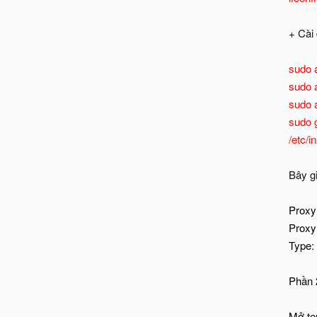
+ Cài 
sudo a
sudo a
sudo a
sudo g
/etc/in
Bây g
Proxy 
Proxy
Type:
Phần 
Mở te