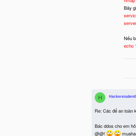
nmap 
Bây g
servi
serve
Nếu bạ
echo 
Hackerstudent
H
Re: Các để an toàn k
Bác ddos cho em hỏi 
@@!
muaha