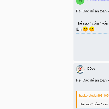
H
Re: Các để an toàn k
Thế sao " cốm " vẫn
lắm
DDos
Re: Các để an toàn k
hackerstudent93;1050
Thế sao " cốm " vẫn