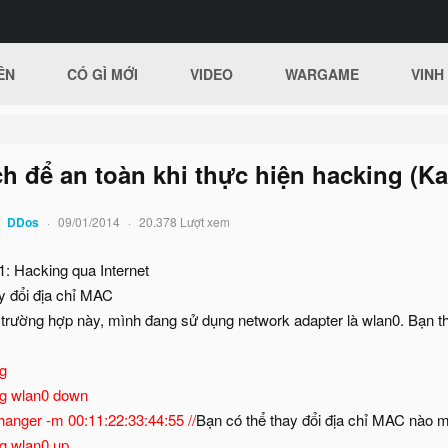
ÊN
CÓ GÌ MỚI
VIDEO
WARGAME
VINH
h để an toàn khi thực hiện hacking (Ka
DDos
09/01/2014
20.378 Lượt xem
1: Hacking qua Internet
y đổi địa chỉ MAC
 trường hợp này, mình đang sử dụng network adapter là wlan0. Bạn t
ig
fig wlan0 down
anger -m 00:11:22:33:44:55 //
Bạn có thể thay đổi địa chỉ MAC nào
ig wlan0 up