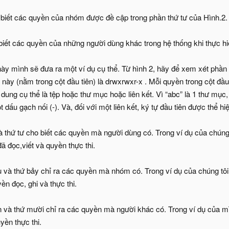
 biết các quyền của nhóm được đề cập trong phần thứ tư của Hình.2.
 biết các quyền của những người dùng khác trong hệ thống khi thực hi
 này mình sẽ đưa ra một ví dụ cụ thể. Từ hình 2, hãy để xem xét phầ
ày (nằm trong cột đầu tiên) là drwxrwxr-x . Mỗi quyền trong cột đầu
i dung cụ thể là tệp hoặc thư mục hoặc liên kết. Vì “abc” là 1 thư mục,
t dấu gạch nối (-). Và, đối với một liên kết, ký tự đầu tiên được thể hiệ
và thứ tư cho biết các quyền mà người dùng có. Trong ví dụ của chúng
đã đọc,viết và quyền thực thi.
u và thứ bảy chỉ ra các quyền mà nhóm có. Trong ví dụ của chúng tô
ền đọc, ghi và thực thi.
ín và thứ mười chỉ ra các quyền mà người khác có. Trong ví dụ của m
yền thực thi.