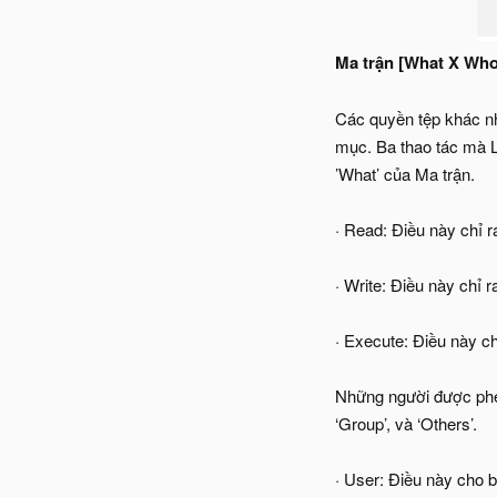
Ma trận [What X Who
Các quyền tệp khác nha
mục. Ba thao tác mà Li
’What’ của Ma trận.
· Read: Điều này chỉ r
· Write: Điều này chỉ r
· Execute: Điều này chỉ
Những người được phép
‘Group’, và ‘Others’.
· User: Điều này cho 