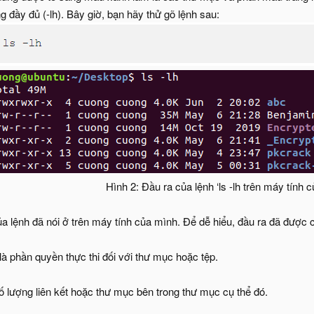
ng đầy đủ (-lh). Bây giờ, bạn hãy thử gõ lệnh sau:
Hình 2: Đầu ra của lệnh ‘ls -lh trên máy tính c
a lệnh đã nói ở trên máy tính của mình. Để dễ hiểu, đầu ra đã được 
 là phần quyền thực thi đối với thư mục hoặc tệp.
số lượng liên kết hoặc thư mục bên trong thư mục cụ thể đó.