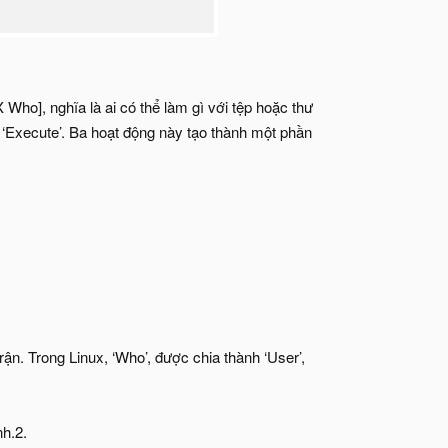
Who], nghĩa là ai có thể làm gì với tệp hoặc thư
à ‘Execute’. Ba hoạt động này tạo thành một phần
n. Trong Linux, ‘Who’, được chia thành ‘User’,
h.2.