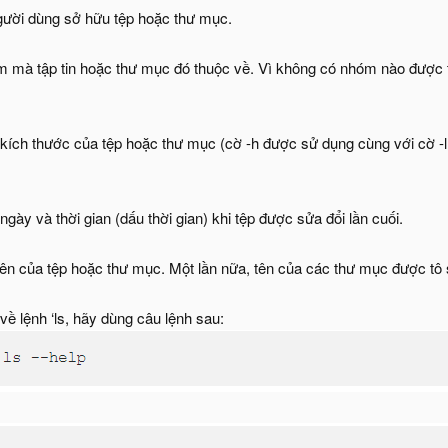
người dùng sở hữu tệp hoặc thư mục.
 mà tập tin hoặc thư mục đó thuộc về. Vì không có nhóm nào được t
kích thước của tệp hoặc thư mục (cờ -h được sử dụng cùng với cờ -l t
ngày và thời gian (dấu thời gian) khi tệp được sửa đổi lần cuối.
 tên của tệp hoặc thư mục. Một lần nữa, tên của các thư mục được t
 về lệnh ‘ls, hãy dùng câu lệnh sau: