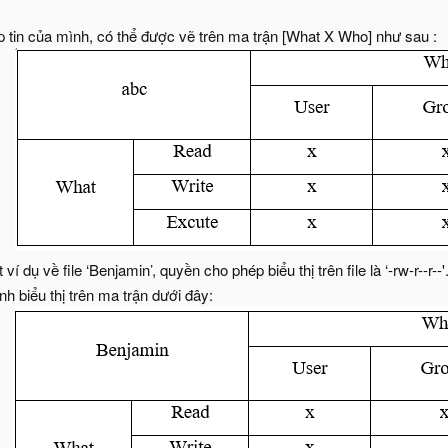
 tin của mình, có thể được vẽ trên ma trận [What X Who] như sau :
 dụ về file ‘Benjamin’, quyền cho phép biểu thị trên file là ‘-rw-r--r--'. 
nh biểu thị trên ma trận dưới đây: