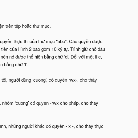
ện trên tệp hoặc thư mục.
n quyền thực thi của thư mục “abc”. Các quyền được
 tiên của Hình 2 bao gồm 10 ký tự. Trình giữ chỗ đầu
 nên nó được thể hiện bằng chữ ‘d’. Đối với một file,
n bằng chữ ’l’.
 tôi, người dùng ‘cuong’, có quyền rwx-, cho thấy
i, nhóm ‘cuong’ có quyền -rwx cho phép, cho thấy
ình, những người khác có quyền - x -, cho thấy thực