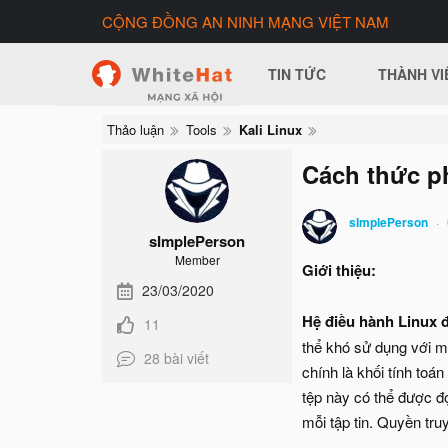
CỘNG ĐỒNG AN NINH MẠNG VIỆT NAM
TIN TỨC
THÀNH VI
Thảo luận
Tools
Kali Linux
Cách thức ph
sImplePerson
sImplePerson
Member
Giới thiệu:
23/03/2020
Hệ điều hành Linux
11
thể khó sử dụng với m
28 bài viết
chính là khối tính toán
tệp này có thể được đ
mỗi tập tin. Quyền tru