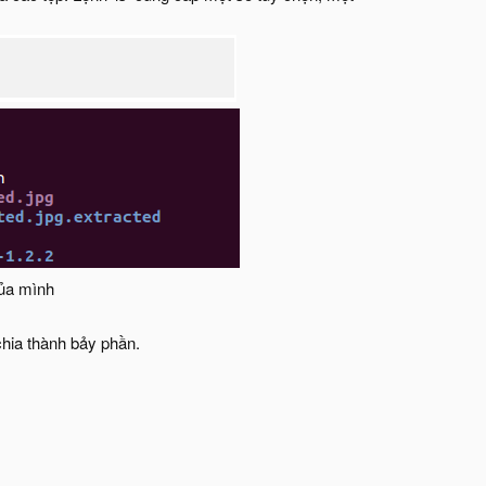
ủa mình​
chia thành bảy phần.