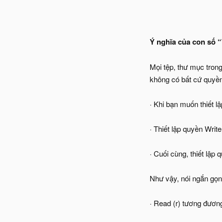
Ý nghĩa của con số 
Mọi tệp, thư mục trong
không có bất cứ quyền
· Khi bạn muốn thiết l
· Thiết lập quyền Writ
· Cuối cùng, thiết lập
Như vậy, nói ngắn gọn l
· Read (r) tương đương