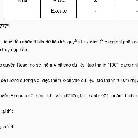
“777”
 Linux đều chứa 8 bits dữ liệu lưu quyền truy cập. Ở dạng nhị phân c
 truy cập nào.
ập quyền Read: nó sẽ thêm 4-bit vào dữ liệu, tạo thành “100” (dạng nh
e sẽ tương đương với việc thêm 2-bit vào dữ liệu, tạo thành “010” (nhị
 quyền Execute sẽ thêm 1-bit vào dữ liệu, tạo thành “001” hoặc “1” dạn
ại thì:
 với '4'