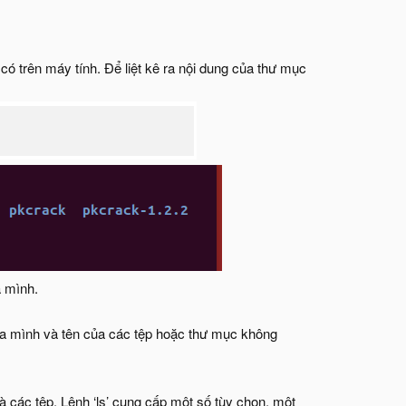
có trên máy tính. Để liệt kê ra nội dung của thư mục
a mình.
của mình và tên của các tệp hoặc thư mục không
 các tệp. Lệnh ‘ls’ cung cấp một số tùy chọn, một