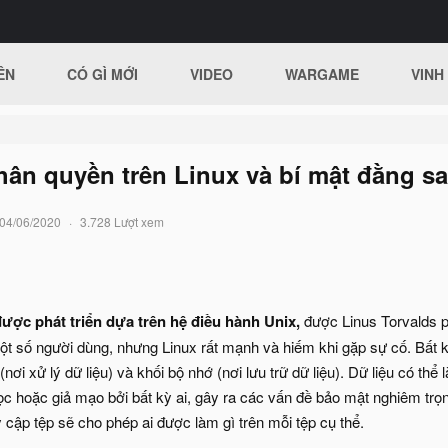
ÊN
CÓ GÌ MỚI
VIDEO
WARGAME
VINH
ân quyền trên Linux và bí mật đằng s
04/06/2020
3.728 Lượt xem
được phát triển dựa trên hệ điều hành Unix
,
được Linus Torvalds p
ột số người dùng, nhưng Linux rất mạnh và hiếm khi gặp sự cố. Bất
 (nơi xử lý dữ liệu) và khối bộ nhớ (nơi lưu trữ dữ liệu). Dữ liệu có thể 
ọc hoặc giả mạo bởi bất kỳ ai, gây ra các vấn đề bảo mật nghiêm trọ
y cập tệp sẽ cho phép ai được làm gì trên mỗi tệp cụ thể.