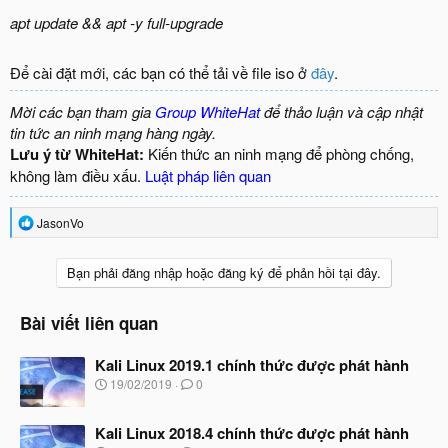
apt update && apt -y full-upgrade
Để cài đặt mới, các bạn có thể tải về file iso ở
đây
.
Mời các bạn tham gia
Group WhiteHat
để thảo luận và cập nhật
tin tức an ninh mạng hàng ngày.
Lưu ý từ WhiteHat:
Kiến thức an ninh mạng để phòng chống,
không làm điều xấu.
Luật pháp liên quan
R
JasonVo
e
a
c
Bạn phải đăng nhập hoặc đăng ký để phản hồi tại đây.
t
i
o
Bài viết liên quan
n
s
Kali Linux 2019.1 chính thức được phát hành
:
N
19/02/2019
0
g
à
Kali Linux 2018.4 chính thức được phát hành
y
b