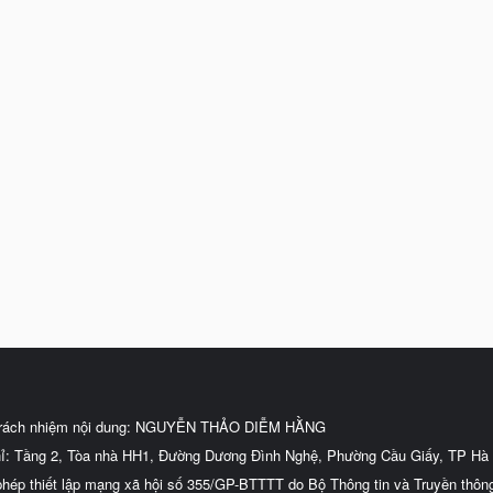
trách nhiệm nội dung: NGUYỄN THẢO DIỄM HẰNG
hỉ: Tầng 2, Tòa nhà HH1, Đường Dương Đình Nghệ, Phường Cầu Giấy, TP Hà 
phép thiết lập mạng xã hội số 355/GP-BTTTT do Bộ Thông tin và Truyền thôn