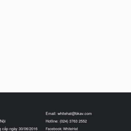
Email:
whitehat@bkav.com
Nội
Hotline: (024) 3763 2552
g cấp ngày 30/06/2016
Facebook: WhiteHat