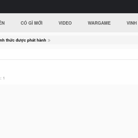
ÊN
CÓ GÌ MỚI
VIDEO
WARGAME
VINH
ính thức được phát hành
h
1