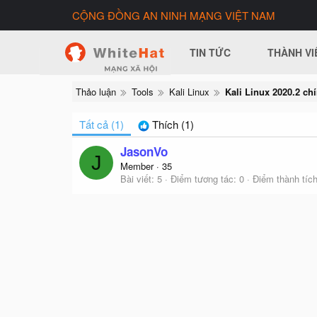
CỘNG ĐỒNG AN NINH MẠNG VIỆT NAM
TIN TỨC
THÀNH VI
Thảo luận
Tools
Kali Linux
Kali Linux 2020.2 ch
Tất cả
(1)
Thích
(1)
JasonVo
J
Member
·
35
Bài viết
5
Điểm tương tác
0
Điểm thành tíc