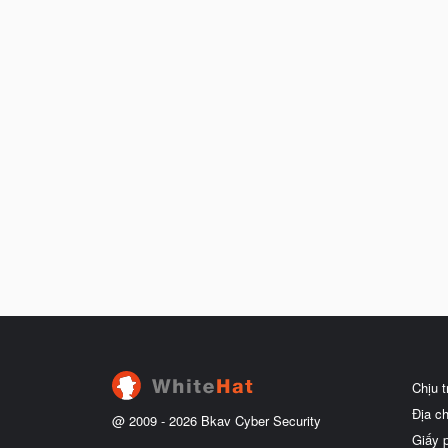
Chịu 
Địa c
@ 2009 -
2026
Bkav Cyber Security
Giấy 