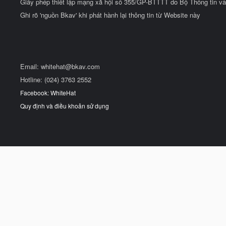
Giấy phép thiết lập mạng xã hội số 355/GP-BTTTT do Bộ Thông tin và
Ghi rõ 'nguồn Bkav' khi phát hành lại thông tin từ Website này
Email:
whitehat@bkav.com
Hotline: (024) 3763 2552
Facebook: WhiteHat
Quy định và điều khoản sử dụng