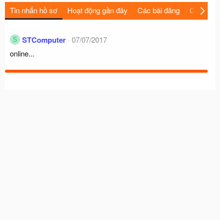
Tin nhắn hồ sơ
Hoạt động gần đây
Các bài đăng
Giới thiệu
STComputer
07/07/2017
S
online...