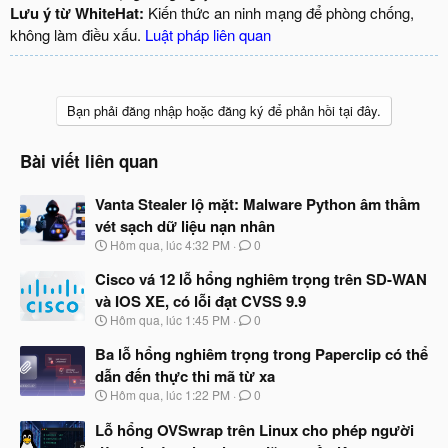
Lưu ý từ WhiteHat:
Kiến thức an ninh mạng để phòng chống,
không làm điều xấu.
Luật pháp liên quan
Bạn phải đăng nhập hoặc đăng ký để phản hồi tại đây.
Bài viết liên quan
Vanta Stealer lộ mặt: Malware Python âm thầm
vét sạch dữ liệu nạn nhân
N
Hôm qua, lúc 4:32 PM
0
g
à
Cisco vá 12 lỗ hổng nghiêm trọng trên SD-WAN
y
và IOS XE, có lỗi đạt CVSS 9.9
b
N
Hôm qua, lúc 1:45 PM
0
ắ
g
t
à
Ba lỗ hổng nghiêm trọng trong Paperclip có thể
đ
y
ầ
dẫn đến thực thi mã từ xa
b
u
N
Hôm qua, lúc 1:22 PM
0
ắ
g
t
à
Lỗ hổng OVSwrap trên Linux cho phép người
đ
y
ầ