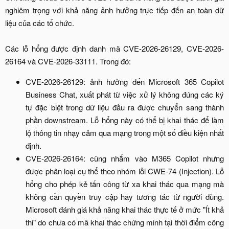
nghiêm trọng với khả năng ảnh hưởng trực tiếp đến an toàn dữ
liệu của các tổ chức.
Các lỗ hổng được định danh mã CVE-2026-26129, CVE-2026-
26164 và CVE-2026-33111. Trong đó:​
CVE-2026-26129: ảnh hưởng đến Microsoft 365 Copilot
Business Chat, xuất phát từ việc xử lý không đúng các ký
tự đặc biệt trong dữ liệu đầu ra được chuyển sang thành
phần downstream. Lỗ hổng này có thể bị khai thác để làm
lộ thông tin nhạy cảm qua mạng trong một số điều kiện nhất
định.​
CVE-2026-26164: cũng nhắm vào M365 Copilot nhưng
được phân loại cụ thể theo nhóm lỗi CWE-74 (Injection). Lỗ
hổng cho phép kẻ tấn công từ xa khai thác qua mạng mà
không cần quyền truy cập hay tương tác từ người dùng.
Microsoft đánh giá khả năng khai thác thực tế ở mức "Ít khả
thi" do chưa có mã khai thác chứng minh tại thời điểm công