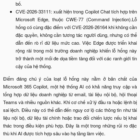
bố.​
CVE-2026-33111: xuất hiện trong Copilot Chat tích hợp trên
Microsoft Edge, thuộc CWE-77 (Command Injection).Lỗ
hổng có cùng đặc điểm với CVE-2026-26164 khi không cần
đặc quyền, không cần tương tác người dùng, nhưng có thể
dẫn đến rò rỉ dữ liệu mức cao. Việc Edge được triển khai
rộng rãi trong môi trường doanh nghiệp khiến lỗ hổng này
trở thành một mối đe dọa tiềm tàng đối với các ranh giới tin
cậy của hệ thống.​
Điểm đáng chú ý của loạt lỗ hổng này nằm ở bản chất của
Microsoft 365 Copilot, một hệ thống AI có khả năng truy cập và
tổng hợp dữ liệu doanh nghiệp từ email, tài liệu nội bộ, hội thoại
Teams và nhiều nguồn khác. Khi cơ chế xử lý đầu ra hoặc lệnh bị
sai lệch. Điều này có thể dẫn đến nguy cơ lộ các thông tin như tài
liệu nội bộ, dữ liệu tài chính hoặc trao đổi chiến lược nếu bị khai
thác trong điều kiện phù hợp. Đây là một trong những rủi ro đặc
thù khi AI được tích hợp sâu vào hạ tầng làm việc.