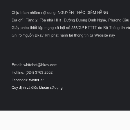
Chịu trách nhiệm nội dung: NGUYỄN THẢO DIỄM HẰNG
Địa chỉ: Tầng 2, Tòa nhà HH1, Đường Dương Đình Nghệ, Phường Cầu 
Giấy phép thiết lập mạng xã hội số 355/GP-BTTTT do Bộ Thông tin và
Ghi rõ 'nguồn Bkav' khi phát hành lại thông tin từ Website này
Email:
whitehat@bkav.com
Hotline: (024) 3763 2552
Facebook: WhiteHat
Quy định và điều khoản sử dụng