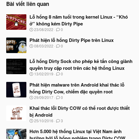
Bài viết liên quan
Lỗ hổng 8 năm tuổi trong kernel Linux - “Khó
ở” không kém Dirty Pipe
N
23/08/2022
0
g
à
Phát hiện lỗ hổng Dirty Pipe trên Linux
y
N
08/03/2022
0
b
g
ắ
à
t
Lỗ hổng Dirty Sock cho phép kẻ tấn công giành
y
đ
b
quyền truy cập root trên các hệ thống Linux
ầ
ắ
N
u
13/02/2019
0
t
g
đ
à
Phát hiện malware trên Android khai thác lỗ
ầ
y
u
hổng Dirty Cow, chiếm đặc quyền root
b
N
29/09/2017
0
ắ
g
t
à
Khai thác lỗi Dirty COW có thể root được thiết
đ
y
ầ
bị Android
b
u
N
25/10/2016
3
ắ
g
t
à
Hơn 5.000 hệ thống Linux tại Việt Nam ảnh
đ
y
ầ
hưởng bởi lỗ hổng nghiêm trọng Dirty COW