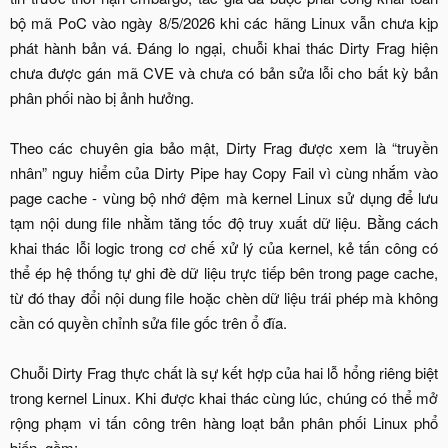
bộ mã PoC vào ngày 8/5/2026 khi các hãng Linux vẫn chưa kịp
phát hành bản vá. Đáng lo ngại, chuỗi khai thác Dirty Frag hiện
chưa được gán mã CVE và chưa có bản sửa lỗi cho bất kỳ bản
phân phối nào bị ảnh hưởng.
Theo các chuyên gia bảo mật, Dirty Frag được xem là “truyền
nhân” nguy hiểm của Dirty Pipe hay Copy Fail vì cùng nhắm vào
page cache - vùng bộ nhớ đệm mà kernel Linux sử dụng để lưu
tạm nội dung file nhằm tăng tốc độ truy xuất dữ liệu. Bằng cách
khai thác lỗi logic trong cơ chế xử lý của kernel, kẻ tấn công có
thể ép hệ thống tự ghi đè dữ liệu trực tiếp bên trong page cache,
từ đó thay đổi nội dung file hoặc chèn dữ liệu trái phép mà không
cần có quyền chỉnh sửa file gốc trên ổ đĩa.
Chuỗi Dirty Frag thực chất là sự kết hợp của hai lỗ hổng riêng biệt
trong kernel Linux. Khi được khai thác cùng lúc, chúng có thể mở
rộng phạm vi tấn công trên hàng loạt bản phân phối Linux phổ
biến, gồm:​