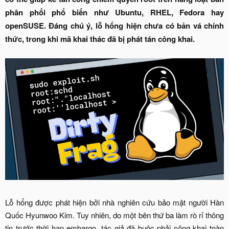
phân phối phổ biến như Ubuntu, RHEL, Fedora hay
openSUSE. Đáng chú ý, lỗ hổng hiện chưa có bản vá chính
thức, trong khi mã khai thác đã bị phát tán công khai.
Lỗ hổng được phát hiện bởi nhà nghiên cứu bảo mật người Hàn
Quốc Hyunwoo Kim. Tuy nhiên, do một bên thứ ba làm rò rỉ thông
tin trước thời hạn embargo, tác giả đã buộc phải công khai toàn