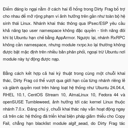
Điểm đáng lo ngại nằm ở cách hai lỗ hổng trong Dirty Frag bổ trợ
cho nhau để mở rộng phạm vi ảnh hưởng trên gần như toàn bộ hệ
sinh thái Linux. Nhánh khai thác thông qua IPsec/ESP yêu cầu
khả năng tạo user namespace không đặc quyền - tính năng đôi
khi bị Ubuntu hạn chế bằng AppArmor. Ngược lại, nhánh RxRPC
không cần namespace, nhưng module rxrpc.ko lại thường không
được bật mặc định trên nhiều bản phân phối, ngoại trừ Ubuntu nơi
module này tự động được nạp.
Bằng cách kết hợp cả hai kỹ thuật trong cùng một chuỗi khai
thác, Dirty Frag có thể vượt qua giới hạn của từng nhánh riêng lẻ
và giành quyền root trên hàng loạt hệ thống như Ubuntu 24.04.4,
RHEL 10.1, CentOS Stream 10, AlmaLinux 10, Fedora 44 và
openSUSE Tumbleweed, ảnh hưởng tới các kernel Linux thuộc
nhánh 7.0.x. Đáng chú ý, chuỗi khai thác này vẫn hoạt động ngay
cả trên các hệ thống đã triển khai biện pháp giảm thiểu cho Copy
Fail, chẳng hạn blacklist module algif_aead, do Dirty Frag tác