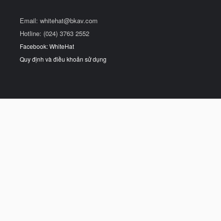
Email:
whitehat@bkav.com
Hotline: (024) 3763 2552
Facebook: WhiteHat
Quy định và điều khoản sử dụng