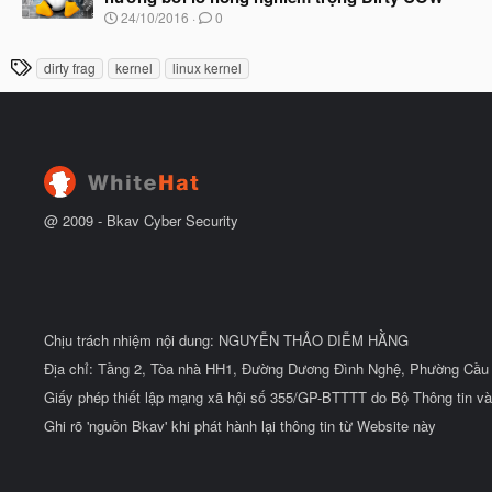
b
u
N
24/10/2016
0
ắ
g
t
à
đ
T
dirty frag
kernel
linux kernel
y
ầ
h
b
u
ắ
ẻ
t
đ
ầ
u
@ 2009 -
Bkav Cyber Security
Chịu trách nhiệm nội dung: NGUYỄN THẢO DIỄM HẰNG
Địa chỉ: Tầng 2, Tòa nhà HH1, Đường Dương Đình Nghệ, Phường Cầu 
Giấy phép thiết lập mạng xã hội số 355/GP-BTTTT do Bộ Thông tin và
Ghi rõ 'nguồn Bkav' khi phát hành lại thông tin từ Website này