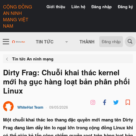
CỘNG ĐỒNG
Giới thiệu
Liên hệ
Đăng nhập
Đăng ký
AN NINH
MẠNG VIỆT
NAM
Đăng nhập
TIN TỨC
THÀNH VIÊN
CÓ GÌ 
Tin tức An ninh mạng
Dirty Frag: Chuỗi khai thác kernel
mới hạ gục hàng loạt bản phân phối
Linux
WhiteHat Team
09/05/2026
Một chuỗi khai thác leo thang đặc quyền mới mang tên Dirty
Frag đang làm dấy lên lo ngại lớn trong cộng đồng Linux khi
có thể giúp kẻ tấn công chiếm quyền root trên hàng loạt bản