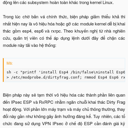
động lên các subsystem hoàn toàn khác trong kernel Linux.
Trong lúc chờ bản vá chính thức, biện pháp giảm thiểu khả thi
nhất hiện nay là vô hiệu hóa hoặc gỡ các module kernel dễ bị khai
thác gồm esp4, esp6 và rxrpc. Theo khuyến nghị từ nhà nghiên
cứu, quản trị viên có thể áp dụng lệnh dưới đây để chặn các
module này tải vào hệ thống:
Mã:
sh -c "printf 'install Esp4 /bin/false\ninstall Esp6 
> /etc/modprobe.d/dirtyfrag.conf; rmmod Esp4 Esp6 rxr
Biện pháp này sẽ tạm thời vô hiệu hóa các thành phần liên quan
đến IPsec ESP và RxRPC nhằm ngăn chuỗi khai thác Dirty Frag
hoạt động. Với phần lớn máy trạm và máy chủ thông thường, thay
đổi này gần như không gây ảnh hưởng đáng kể. Tuy nhiên, các tổ
chức đang sử dụng VPN IPsec ở chế độ ESP cần đánh giá kỹ