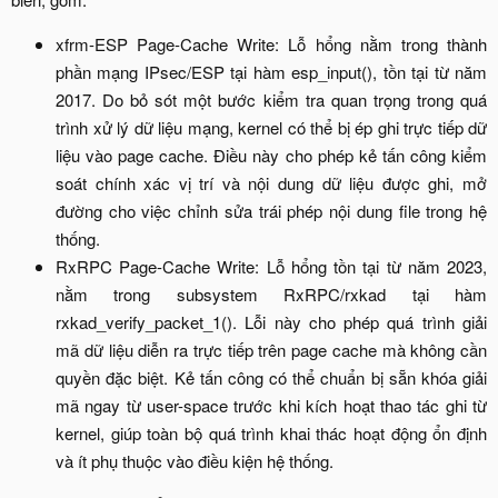
xfrm-ESP Page-Cache Write: Lỗ hổng nằm trong thành
phần mạng IPsec/ESP tại hàm esp_input(), tồn tại từ năm
2017. Do bỏ sót một bước kiểm tra quan trọng trong quá
trình xử lý dữ liệu mạng, kernel có thể bị ép ghi trực tiếp dữ
liệu vào page cache. Điều này cho phép kẻ tấn công kiểm
soát chính xác vị trí và nội dung dữ liệu được ghi, mở
đường cho việc chỉnh sửa trái phép nội dung file trong hệ
thống.​
RxRPC Page-Cache Write: Lỗ hổng tồn tại từ năm 2023,
nằm trong subsystem RxRPC/rxkad tại hàm
rxkad_verify_packet_1(). Lỗi này cho phép quá trình giải
mã dữ liệu diễn ra trực tiếp trên page cache mà không cần
quyền đặc biệt. Kẻ tấn công có thể chuẩn bị sẵn khóa giải
mã ngay từ user-space trước khi kích hoạt thao tác ghi từ
kernel, giúp toàn bộ quá trình khai thác hoạt động ổn định
và ít phụ thuộc vào điều kiện hệ thống.​