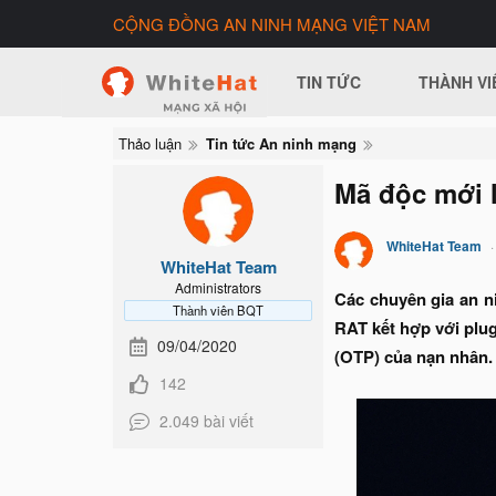
CỘNG ĐỒNG AN NINH MẠNG VIỆT NAM
TIN TỨC
THÀNH VI
Thảo luận
Tin tức An ninh mạng
Mã độc mới 
WhiteHat Team
WhiteHat Team
Administrators
Các chuyên gia an n
Thành viên BQT
RAT kết hợp với plu
09/04/2020
(OTP) của nạn nhân.
142
2.049 bài viết