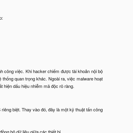
:​
h công việc. Khi hacker chiếm được tài khoản nội bộ
thống quan trọng khác. Ngoài ra, việc malware hoạt
t hiện dấu hiệu nhiễm mã độc rõ ràng.​
iêng biệt. Thay vào đó, đây là một kỹ thuật tấn công
 bộ dữ liệu giữa các thiết bị.​