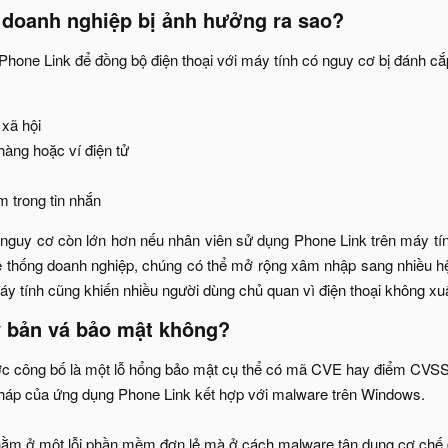
doanh nghiệp bị ảnh hưởng ra sao?​
hone Link để đồng bộ điện thoại với máy tính có nguy cơ bị đánh cắp
xã hội​
àng hoặc ví điện tử​
 trong tin nhắn​
 nguy cơ còn lớn hơn nếu nhân viên sử dụng Phone Link trên máy tín
 thống doanh nghiệp, chúng có thể mở rộng xâm nhập sang nhiều hệ 
áy tính cũng khiến nhiều người dùng chủ quan vì điện thoại không xuấ
 bản vá bảo mật không?​
ợc công bố là một lỗ hổng bảo mật cụ thể có mã CVE hay điểm CVSS r
pháp của ứng dụng Phone Link kết hợp với malware trên Windows.
ằm ở một lỗi phần mềm đơn lẻ mà ở cách malware tận dụng cơ chế đồng