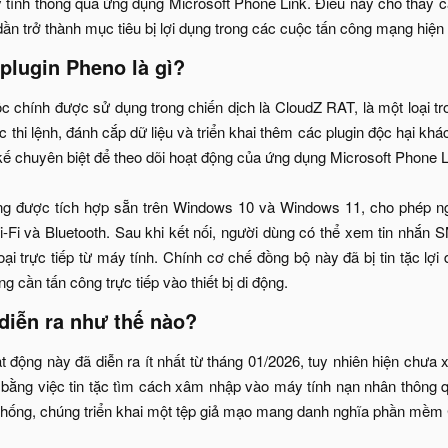
 tính thông qua ứng dụng Microsoft Phone Link. Điều này cho thấy các
n trở thành mục tiêu bị lợi dụng trong các cuộc tấn công mạng hiện đ
plugin Pheno là gì?​
c chính được sử dụng trong chiến dịch là CloudZ RAT, là một loại tr
c thi lệnh, đánh cắp dữ liệu và triển khai thêm các plugin độc hại kh
 kế chuyên biệt để theo dõi hoạt động của ứng dụng Microsoft Phone 
ng được tích hợp sẵn trên Windows 10 và Windows 11, cho phép ngư
-Fi và Bluetooth. Sau khi kết nối, người dùng có thể xem tin nhắn 
oại trực tiếp từ máy tính. Chính cơ chế đồng bộ này đã bị tin tặc lợ
g cần tấn công trực tiếp vào thiết bị di động.​
diễn ra như thế nào?​
t động này đã diễn ra ít nhất từ tháng 01/2026, tuy nhiên hiện chưa
u bằng việc tin tặc tìm cách xâm nhập vào máy tính nạn nhân thông
 thống, chúng triển khai một tệp giả mạo mang danh nghĩa phần mề