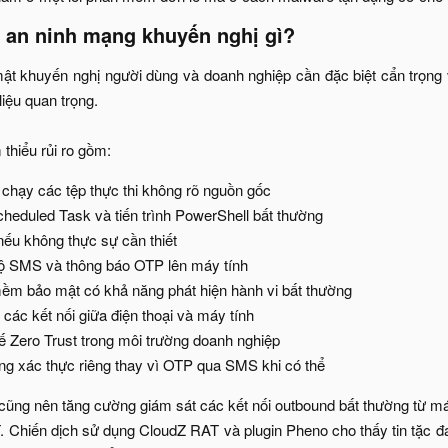
 an ninh mạng khuyến nghị gì?​
t khuyến nghị người dùng và doanh nghiệp cần đặc biệt cẩn trọng vớ
liệu quan trọng.
thiểu rủi ro gồm:​
hạy các tệp thực thi không rõ nguồn gốc​
heduled Task và tiến trình PowerShell bất thường​
ếu không thực sự cần thiết​
ộ SMS và thông báo OTP lên máy tính​
m bảo mật có khả năng phát hiện hành vi bất thường​
 các kết nối giữa điện thoại và máy tính​
ế Zero Trust trong môi trường doanh nghiệp​
g xác thực riêng thay vì OTP qua SMS khi có thể​
 cũng nên tăng cường giám sát các kết nối outbound bất thường từ 
 Chiến dịch sử dụng CloudZ RAT và plugin Pheno cho thấy tin tặc 