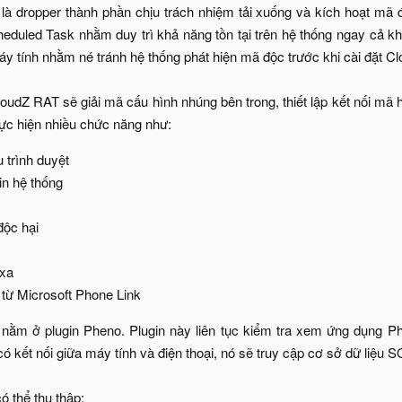
 là dropper thành phần chịu trách nhiệm tải xuống và kích hoạt mã
eduled Task nhằm duy trì khả năng tồn tại trên hệ thống ngay cả khi 
áy tính nhằm né tránh hệ thống phát hiện mã độc trước khi cài đặt 
oudZ RAT sẽ giải mã cấu hình nhúng bên trong, thiết lập kết nối mã 
ực hiện nhiều chức năng như:​
 trình duyệt​
in hệ thống​
ộc hại​
xa​
 từ Microsoft Phone Link​
nằm ở plugin Pheno. Plugin này liên tục kiểm tra xem ứng dụng P
ó kết nối giữa máy tính và điện thoại, nó sẽ truy cập cơ sở dữ liệu 
ó thể thu thập:​