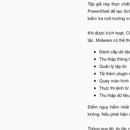
Tệp giả này thực chất
PowerShell để tạo Sch
kiểm tra môi trường m
Khi được kích hoạt, Cl
tặc. Malware có thể th
Đánh cắp dữ liệu
Thu thập thông t
Quản lý tệp tin​
Tải thêm plugin đ
Quay màn hình​
Thực thi lệnh từ 
Thu thập dữ liệu
Điểm nguy hiểm nhất 
không. Nếu phát hiện c
Thông qua đó, tin tặc c