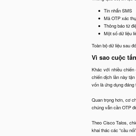
Tin nhắn SMS​
Mã OTP xác thực
Thông báo từ điệ
Một số dữ liệu l
Toàn bộ dữ liệu sau đ
Vì sao cuộc tấ
Khác với nhiều chiến
chiến dịch lần này tậ
vốn là ứng dụng đáng t
Quan trọng hơn, cơ ch
chúng vẫn cần OTP để 
Theo Cisco Talos, chi
khai thác các “cầu nối”