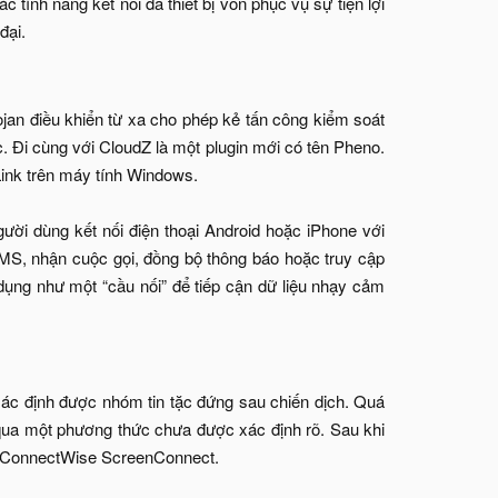
 tính năng kết nối đa thiết bị vốn phục vụ sự tiện lợi
ại.​
ojan điều khiển từ xa cho phép kẻ tấn công kiểm soát
ác. Đi cùng với CloudZ là một plugin mới có tên Pheno.
Link trên máy tính Windows.
ời dùng kết nối điện thoại Android hoặc iPhone với
SMS, nhận cuộc gọi, đồng bộ thông báo hoặc truy cập
i dụng như một “cầu nối” để tiếp cận dữ liệu nhạy cảm
 xác định được nhóm tin tặc đứng sau chiến dịch. Quá
 qua một phương thức chưa được xác định rõ. Sau khi
m ConnectWise ScreenConnect.