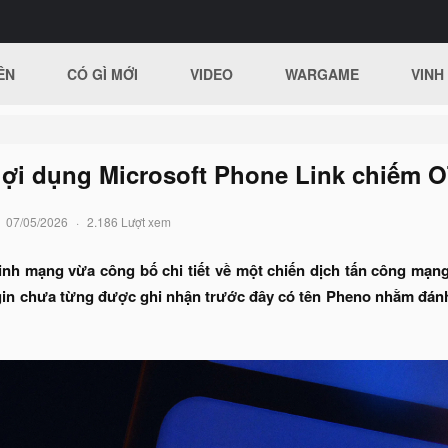
ÊN
CÓ GÌ MỚI
VIDEO
WARGAME
VINH
lợi dụng Microsoft Phone Link chiếm O
07/05/2026
2.186 Lượt xem
inh mạng vừa công bố chi tiết về một chiến dịch tấn công mạng
gin chưa từng được ghi nhận trước đây có tên Pheno nhằm đánh