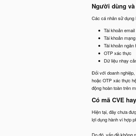
Người dùng và 
Các cá nhân sử dụng P
Tài khoản email​
Tài khoản mạng 
Tài khoản ngân h
OTP xác thực​
Dữ liệu nhạy cảm
Đối với doanh nghiệp,
hoặc OTP xác thực hệ
động hoàn toàn trên m
Có mã CVE hay
Hiện tại, đây chưa đư
lợi dụng hành vi hợp 
Do đó, vấn đề không n