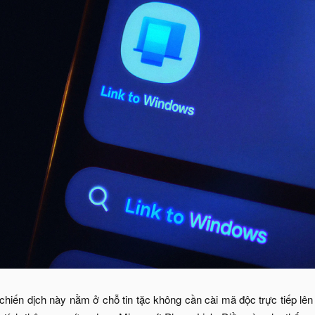
hiến dịch này nằm ở chỗ tin tặc không cần cài mã độc trực tiếp lên 