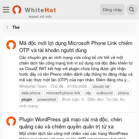
Đăng nhập
Thẻ
Mã độc mới lợi dụng Microsoft Phone Link chiếm
OTP và tài khoản người dùng
Các chuyên gia an ninh mạng vừa công bố chi tiết về một
chiến dịch tấn công mạng tinh vi sử dụng mã độc điều khiển từ
xa CloudZ RAT kết hợp với plugin chưa từng được ghi nhận
trước đây có tên Pheno nhằm đánh cắp thông tin đăng nhập và
mã xác thực một lần (OTP) của nạn nhân. Điểm đáng chú ý...
WhiteHat Team
Chủ đề
07/05/2026
cloudz rat
data phone
microsoft phone link
otp
outbound
pheno
Bình luận: 0
Diễn đàn:
Tin tức An
plugin
powershell
ninh mạng
Plugin WordPress giả mạo cài mã độc, chèn
quảng cáo và chiếm quyền quản trị từ xa
Một chiến dịch tấn công mới nhắm vào các trang WordPress
thông qua plugin giả mạo có tên "WP-antymalwary-bot.php".