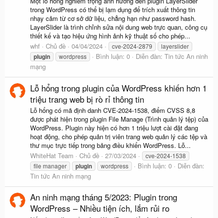
Một lỗ hổng nghiêm trọng ảnh hưởng đến plugin LayerSlider
trong WordPress có thể bị lạm dụng để trích xuất thông tin
nhạy cảm từ cơ sở dữ liệu, chẳng hạn như password hash.
LayerSlider là trình chỉnh sửa nội dung web trực quan, công cụ
thiết kế và tạo hiệu ứng hình ảnh kỹ thuật số cho phép...
whf
Chủ đề
04/04/2024
cve-2024-2879
layerslider
Bình luận: 0
Diễn đàn:
Tin tức An ninh
plugin
wordpress
mạng
Lỗ hổng trong plugin của WordPress khiến hơn 1
triệu trang web bị rò rỉ thông tin
Lỗ hổng có mã định danh CVE-2024-1538, điểm CVSS 8,8
được phát hiện trong plugin File Manage (Trình quản lý tệp) của
WordPress. Plugin này hiện có hơn 1 triệu lượt cài đặt đang
hoạt động, cho phép quản trị viên trang web quản lý các tệp và
thư mục trực tiếp trong bảng điều khiển WordPress. Lỗ...
WhiteHat Team
Chủ đề
27/03/2024
cve-2024-1538
Bình luận: 0
Diễn đàn:
file manager
plugin
wordpress
Tin tức An ninh mạng
An ninh mạng tháng 5/2023: Plugin trong
WordPress – Nhiều tiện ích, lắm rủi ro