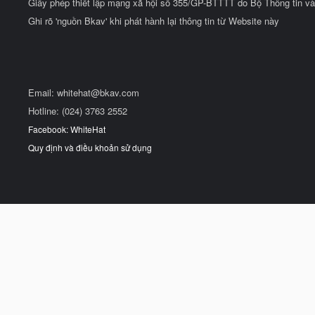
Giấy phép thiết lập mạng xã hội số 355/GP-BTTTT do Bộ Thông tin và
Ghi rõ 'nguồn Bkav' khi phát hành lại thông tin từ Website này
Email:
whitehat@bkav.com
Hotline: (024) 3763 2552
Facebook: WhiteHat
Quy định và điều khoản sử dụng