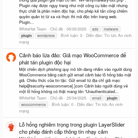
Plugin này được ngụy trang như một công cụ bảo mật nhưng
thực chất là phần mềm độc hại, cho phép kẻ tấn công chiếm
quyền quản trị từ xa và thực thi mã độc trên trang web.
Plugin...
WhiteHat Team
Chủ đề
05/05/2025
ads
malware
Bình luận: 0
Diễn đàn:
Tin tức An ninh
plugin
wordpress
mạng
Cảnh báo lừa đảo: Giả mạo WooCommerce để
phát tán plugin độc hại
Một chiến dịch phishing quy mô lớn đang nhắm vào người dùng
WooCommerce bằng cách gửi email cảnh báo lỗ hổng bảo mật
giả. Chiêu thức của tin tặc: Gửi email từ địa chỉ giả mạo:
help@security-woocommerce[.]com Cảnh báo người dùng về
một lỗ hổng không có thật mang tên “Unauthenticated...
WhiteHat Team
Chủ đề
25/04/2025
email
plugin
Bình luận: 0
Diễn đàn:
Tin tức An ninh
woocommerce
mạng
Lỗ hổng nghiêm trọng trong plugin LayerSlider
cho phép đánh cắp thông tin nhạy cảm