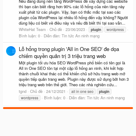
Nếu đang dùng nền tảng WordPress để xây dựng các website
thì bạn cần biết rằng hơn 90% các lỗ hổng của nền tảng này
xuất phát từ các plugin. Vậy, bạn có thắc mắc tại sao các
plugin của WordPress lại nhiều lỗ hổng đến vậy không? Người
dùng liệu có biết về điều này và nếu đã biết thì tại sao vẫn...
WhiteHat Team
Chủ đề
23/06/2023
plugin
wordpress
Bình luận: 0
Diễn đàn:
Tin tức An ninh mạng
Lỗ hổng trong plugin 'All in One SEO' đe dọa
chiếm quyền quản trị 3 triệu trang web
Một plugin tối ưu hóa SEO WordPress phổ biến có tên gọi là
All in One SEO tồn tại một cặp lỗ hổng an ninh, khi kết hợp
thành chuỗi khai thác có thể khiến chủ sở hữu trang web mở
quyền tiếp quản trang web. Plugin này được sử dụng bởi hơn 3
triệu trang web trên thế giới. Theo các nhà nghiên cứu...
tgnd
Chủ đề
24/12/2021
all in one seo
plugin
Bình luận: 0
Diễn đàn:
Tin tức An ninh mạng
wordpress