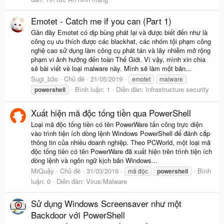
Emotet - Catch me if you can (Part 1)
Gần đây Emotet có dịp bùng phát lại và được biết đến như là
công cụ ưu thích được các blackhat, các nhóm tội phạm công
nghệ cao sử dụng làm công cụ phát tán và lây nhiễm mở rộng
phạm vi ảnh hưởng đến toàn Thế Giới. Vì vậy, mình xin chia
sẻ bài viết về loại malware này. Mình sẽ làm một bản...
Sugi_b3o
Chủ đề
21/05/2019
emotet
malware
Bình luận: 1
Diễn đàn:
Infrastructure security
powershell
Xuất hiện mã độc tống tiền qua PowerShell
Loại mã độc tống tiền có tên PowerWare tấn công trực diện
vào trình tiện ích dòng lệnh Windows PowerShell để đánh cắp
thông tin của nhiều doanh nghiệp. Theo PCWorld, một loại mã
độc tống tiền có tên PowerWare đã xuất hiện trên trình tiện ích
dòng lệnh và ngôn ngữ kịch bản Windows...
MrQuậy
Chủ đề
31/03/2016
Bình
mã độc
powershell
luận: 0
Diễn đàn:
Virus/Malware
Sử dụng Windows Screensaver như một
Backdoor với PowerShell