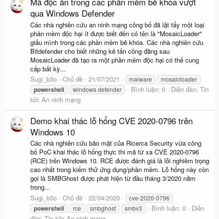
Mã độc ẩn trong các phần mềm bẻ khóa vượt
qua Windows Defender
Các nhà nghiên cứu an ninh mạng công bố đã lật tẩy một loại
phần mềm độc hại ít được biết đến có tên là "MosaicLoader"
giấu mình trong các phần mềm bẻ khóa. Các nhà nghiên cứu
Bitdefender cho biết những kẻ tấn công đằng sau
MosaicLoader đã tạo ra một phần mềm độc hại có thể cung
cấp bất kỳ...
Sugi_b3o
Chủ đề
21/07/2021
malware
mosaicloader
Bình luận: 0
Diễn đàn:
Tin
powershell
windows defender
tức An ninh mạng
Demo khai thác lỗ hổng CVE 2020-0796 trên
Windows 10
Các nhà nghiên cứu bảo mật của Ricerca Security vừa công
bố PoC khai thác lỗ hổng thực thi mã từ xa CVE 2020-0796
(RCE) trên Windows 10. RCE được đánh giá là lỗi nghiêm trọng
cao nhất trong kiểm thử ứng dụng/phần mềm. Lỗ hổng này còn
gọi là SMBGhost được phát hiện từ đầu tháng 3/2020 nằm
trong...
Sugi_b3o
Chủ đề
22/04/2020
cve-2020-0796
Bình luận: 0
Diễn
powershell
rce
smbghost
smbv3
đàn:
Tin tức An ninh mạng