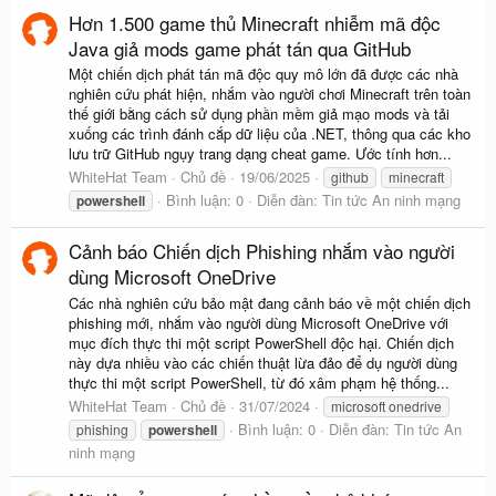
Hơn 1.500 game thủ Minecraft nhiễm mã độc
Java giả mods game phát tán qua GitHub
Một chiến dịch phát tán mã độc quy mô lớn đã được các nhà
nghiên cứu phát hiện, nhắm vào người chơi Minecraft trên toàn
thế giới bằng cách sử dụng phần mềm giả mạo mods và tải
xuống các trình đánh cắp dữ liệu của .NET, thông qua các kho
lưu trữ GitHub ngụy trang dạng cheat game. Ước tính hơn...
WhiteHat Team
Chủ đề
19/06/2025
github
minecraft
Bình luận: 0
Diễn đàn:
Tin tức An ninh mạng
powershell
Cảnh báo Chiến dịch Phishing nhắm vào người
dùng Microsoft OneDrive
Các nhà nghiên cứu bảo mật đang cảnh báo về một chiến dịch
phishing mới, nhắm vào người dùng Microsoft OneDrive với
mục đích thực thi một script PowerShell độc hại. Chiến dịch
này dựa nhiều vào các chiến thuật lừa đảo để dụ người dùng
thực thi một script PowerShell, từ đó xâm phạm hệ thống...
WhiteHat Team
Chủ đề
31/07/2024
microsoft onedrive
Bình luận: 0
Diễn đàn:
Tin tức An
phishing
powershell
ninh mạng