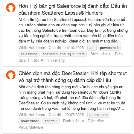
Hơn 1 tỷ bản ghi Salesforce bị đánh cắp: Dấu ấn
của nhóm Scattered Lapsus$ Hunters
Nhóm tin tặc có tên Scattered Lapsus$ Hunters vừa tuyên bố
chịu trách nhiệm cho vụ đánh cắp hơn 1 tỷ bản ghi dữ liệu từ
các hệ thống Salesforce trên toàn cầu. Đây là một trong những
vụ tấn công nghiêm trọng nhất nhắm vào nền tảng điện toán
đám mây của doanh nghiệp, khiến giới an ninh mạng đặc...
WhiteHat Team
Chủ đề
14/10/2025
api
powershell
Bình luận: 0
Diễn
salesforce
scattered lapsus$ hunters
đàn:
Tin tức An ninh mạng
Chiến dịch mã độc DeerStealer: Khi tệp shortcut
vô hại trở thành công cụ đánh cắp dữ liệu
Một chiến dịch tấn công mạng mới vừa bị các chuyên gia an
ninh mạng phát hiện, sử dụng tệp shortcut Windows (.LNK)
tưởng chừng vô hại, để phát tán mã độc đánh cắp thông tin
DeerStealer. Chiến dịch này không chỉ tinh vi về mặt kỹ thuật
mà còn đánh trúng vào một lỗ hổng lớn trong hành vi người...
WhiteHat Team
Chủ đề
22/07/2025
deerstealer
Bình luận: 0
Diễn đàn:
powershell
shortcut
Virus/Malware