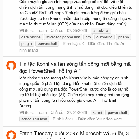
Các chuyên gia an ninh mạng vừa công bố chi tiết về một
chiến dịch tấn công mạng tinh vi sử dụng mã độc điều khiển từ
xa CloudZ RAT kết hợp với plugin chưa từng được ghi nhận
trước đây có tên Pheno nhằm đánh cắp thông tin đăng nhập và
mã xác thực một lần (OTP) của nạn nhân. Điểm đáng chú ý...
WhiteHat Team
Chủ đề
07/05/2026
cloudz rat
data phone
microsoft phone link
otp
outbound
pheno
Bình luận: 0
Diễn đàn:
Tin tức An
plugin
powershell
ninh mạng
Tin tặc Konni và làn sóng tấn công mới bằng mã
độc PowerShell “hỗ trợ AI”
Một nhóm tin tặc mang tên Konni vừa bị các công ty an ninh
mạng quốc tế phát hiện đang triển khai một chiến dịch tấn
công mới, sử dụng mã độc PowerShell được cho là có sự hỗ
trợ từ trí tuệ nhân tạo (AI). Chiến dịch này không chỉ mở rộng
phạm vi tấn công ra nhiều quốc gia châu Á - Thái Bình
Dương...
WhiteHat Team
Chủ đề
27/01/2026
konni
powershell
Bình luận: 0
Diễn đàn:
Virus/Malware
scheduled task
Patch Tuesday cuối 2025: Microsoft vá 56 lỗi, 3