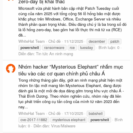
zero-day bị khai thác
Microsoft vừa phát hành bản cập nhật Patch Tuesday cuối
cùng của năm 2025 với tổng cộng 56 lỗ hổng bảo mật được
khắc phục trên Windows, Office, Exchange Server và nhiều
thành phần quan trọng khác. Điều đáng chú ý là ba trong số đó
là lỗ hổng zero-day, bao gồm hai lỗi thực thi mã từ xa (RCE)
đã...
WhiteHat Team
Chủ đề
11/12/2025
december
patch
Bình luận: 0
powershell
ransomware
rce
tuesday
Diễn đàn:
Tin tức An ninh mạng
Nhóm hacker “Mysterious Elephant” nhắm mục
tiêu vào các cơ quan chính phủ châu Á
Trong những tháng gần đây, giới an ninh mạng phát hiện một
nhóm tin tặc mới mang tên Mysterious Elephant, đang được
đánh giá là một mối đe dọa đáng gờm trong khu vực châu Á -
Thái Bình Dương. Theo nhóm nghiên cứu, nhóm này đã liên
tục phát triển công cụ tấn công của mình từ năm 2023 đến
nay...
WhiteHat Team
Chủ đề
17/10/2025
babshell
Bình
cve-2017-11882
mysterious elephant
powershell
luận: 0
Diễn đàn:
Virus/Malware