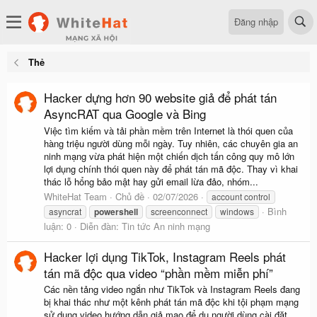
Đăng nhập
Thẻ
Hacker dựng hơn 90 website giả để phát tán
AsyncRAT qua Google và Bing
Việc tìm kiếm và tải phần mềm trên Internet là thói quen của
hàng triệu người dùng mỗi ngày. Tuy nhiên, các chuyên gia an
ninh mạng vừa phát hiện một chiến dịch tấn công quy mô lớn
lợi dụng chính thói quen này để phát tán mã độc. Thay vì khai
thác lỗ hổng bảo mật hay gửi email lừa đảo, nhóm...
WhiteHat Team
Chủ đề
02/07/2026
account control
Bình
asyncrat
powershell
screenconnect
windows
luận: 0
Diễn đàn:
Tin tức An ninh mạng
Hacker lợi dụng TikTok, Instagram Reels phát
tán mã độc qua video “phần mềm miễn phí”
Các nền tảng video ngắn như TikTok và Instagram Reels đang
bị khai thác như một kênh phát tán mã độc khi tội phạm mạng
sử dụng video hướng dẫn giả mạo để dụ người dùng cài đặt