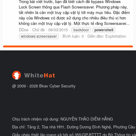
Trong bài viết trước, bạn đã biết cách để bypass Windows
Lock Screen thông qua Flash Screensaver. Phương pháp này,
tất nhiên là cần một truy cập vật lý tới máy mục tiêu. Đặc điểm
này của Windows có được sử dụng cho nhiều điều thú vị hơn
không cần một truy cập vật lý. Một thực tế rằng Screensaver...
DDos
Chủ đề
09/03/2015
backdoor
powershell
Bình luận: 0
Diễn đàn:
Exploitation
windows screensaver
@ 2009 -
2026
Bkav Cyber Security
Chịu trách nhiệm nội dung: NGUYỄN THẢO DIỄM HẰNG
Địa chỉ: Tầng 2, Tòa nhà HH1, Đường Dương Đình Nghệ, Phường Cầu 
Giấy phép thiết lập mạng xã hội số 355/GP-BTTTT do Bộ Thông tin và