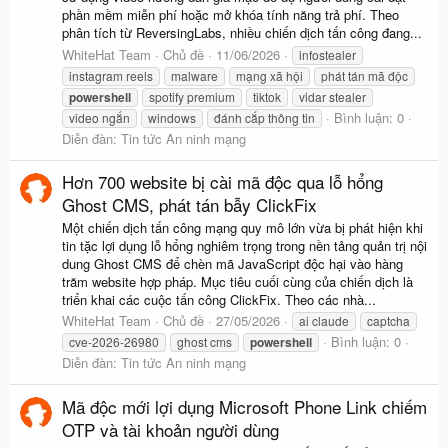
phần mềm miễn phí hoặc mở khóa tính năng trả phí. Theo
phân tích từ ReversingLabs, nhiều chiến dịch tấn công đang...
WhiteHat Team
Chủ đề
11/06/2026
infostealer
instagram reels
malware
mạng xã hội
phát tán mã độc
powershell
spotify premium
tiktok
vidar stealer
Bình luận: 0
video ngắn
windows
đánh cắp thông tin
Diễn đàn:
Tin tức An ninh mạng
Hơn 700 website bị cài mã độc qua lỗ hổng
Ghost CMS, phát tán bẫy ClickFix
Một chiến dịch tấn công mạng quy mô lớn vừa bị phát hiện khi
tin tặc lợi dụng lỗ hổng nghiêm trọng trong nền tảng quản trị nội
dung Ghost CMS để chèn mã JavaScript độc hại vào hàng
trăm website hợp pháp. Mục tiêu cuối cùng của chiến dịch là
triển khai các cuộc tấn công ClickFix. Theo các nhà...
WhiteHat Team
Chủ đề
27/05/2026
ai claude
captcha
Bình luận: 0
cve-2026-26980
ghost cms
powershell
Diễn đàn:
Tin tức An ninh mạng
Mã độc mới lợi dụng Microsoft Phone Link chiếm
OTP và tài khoản người dùng