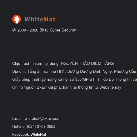
t
đ
ầ
u
@ 2009 -
2026
Bkav Cyber Security
Chịu trách nhiệm nội dung: NGUYỄN THẢO DIỄM HẰNG
Địa chỉ: Tầng 2, Tòa nhà HH1, Đường Dương Đình Nghệ, Phường Cầu 
Giấy phép thiết lập mạng xã hội số 355/GP-BTTTT do Bộ Thông tin và
Ghi rõ 'nguồn Bkav' khi phát hành lại thông tin từ Website này
Email:
whitehat@bkav.com
Hotline: (024) 3763 2552
Facebook: WhiteHat