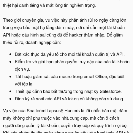
thiệt hại danh tiếng và mất lòng tin nghiêm trọng.
Theo giới chuyên gia, vụ việc này phản ánh rủi ro ngày càng lớn
trong việc bảo mật hạ tầng đám mây, nơi chỉ cần một tài khoản
API hoặc cấu hình sai cũng đủ để hacker thâm nhập. Để giảm
thiểu rủi ro, doanh nghiệp cần:
Bật xác thực đa yếu tố cho mọi tài khoản quản trị và API.
Kiểm tra và giới hạn phân quyền truy cập của các tài khoản
dịch vụ.
Tắt hoặc giám sát các macro trong email Office, đặc biệt
với tệp lạ.
Thiết lập cảnh báo bất thường trong nhật ký Salesforce.
Định kỳ rà soát các API và token cũ không còn sử dụng.
Vụ việc của Scattered Lapsus$ Hunters là lời nhắc bảo mật đám
mây không chỉ phụ thuộc vào nhà cung cấp, mà còn ở cách
người dùng quản lý tài khoản, quyền truy cập và quy trình nội bộ.
Khi các nhóm tin tặc ngày càng chuyên sâu vào khai thác API và