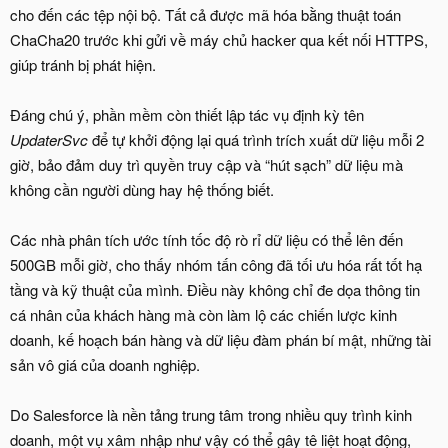
cho đến các tệp nội bộ. Tất cả được mã hóa bằng thuật toán
ChaCha20 trước khi gửi về máy chủ hacker qua kết nối HTTPS,
giúp tránh bị phát hiện.
Đáng chú ý, phần mềm còn thiết lập tác vụ định kỳ tên
UpdaterSvc
để tự khởi động lại quá trình trích xuất dữ liệu mỗi 2
giờ, bảo đảm duy trì quyền truy cập và “hút sạch” dữ liệu mà
không cần người dùng hay hệ thống biết.
Các nhà phân tích ước tính tốc độ rò rỉ dữ liệu có thể lên đến
500GB mỗi giờ, cho thấy nhóm tấn công đã tối ưu hóa rất tốt hạ
tầng và kỹ thuật của mình. Điều này không chỉ đe dọa thông tin
cá nhân của khách hàng mà còn làm lộ các chiến lược kinh
doanh, kế hoạch bán hàng và dữ liệu đàm phán bí mật, những tài
sản vô giá của doanh nghiệp.
Do Salesforce là nền tảng trung tâm trong nhiều quy trình kinh
doanh, một vụ xâm nhập như vậy có thể gây tê liệt hoạt động,