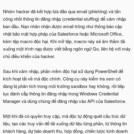
Nhóm hacker đã kết hợp lừa đảo qua email (phishing) và tấn
công nhồi thông tin đăng nhập (credential stuffing) để xâm nhập
ban đầu. Nạn nhân nhận được email trông như thông báo cập
nhật bảo mật hợp pháp của Salesforce hoặc Microsoft Office,
kèm tệp macro độc hại. Khi mở tệp, macro này sẽ âm thầm tải
xuống một trình nạp được viết bằng ngôn ngữ Go, liên hệ với máy
chủ điều khiển của hacker.
Sau khi xâm nhập, phần mềm độc hại sử dụng PowerShell để
kích hoạt tải về mã độc chính. Công cụ này kiểm tra xem có
đang bị phân tích trong môi trường sandbox hay không, rồi tiếp
tục đánh cắp thông tin đăng nhập trong Windows Credential
Manager và dùng chúng để đăng nhập vào API của Salesforce.
Một khi đã có quyền truy cập, mã độc tự động quét cấu trúc dữ
liệu, tạo các truy vấn để tải xuống dữ liệu từng phần, từ thông tin
khách hàng, dự báo doanh thu, hợp đồng, chiến lược kinh doanh