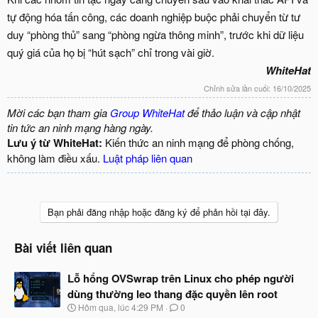
tự động hóa tấn công, các doanh nghiệp buộc phải chuyển từ tư
duy “phòng thủ” sang “phòng ngừa thông minh”, trước khi dữ liệu
quý giá của họ bị “hút sạch” chỉ trong vài giờ.
WhiteHat
Chỉnh sửa lần cuối:
16/10/2025
Mời các bạn tham gia
Group WhiteHat
để thảo luận và cập nhật
tin tức an ninh mạng hàng ngày.
Lưu ý từ WhiteHat:
Kiến thức an ninh mạng để phòng chống,
không làm điều xấu.
Luật pháp liên quan
Bạn phải đăng nhập hoặc đăng ký để phản hồi tại đây.
Bài viết liên quan
Lỗ hổng OVSwrap trên Linux cho phép người
dùng thường leo thang đặc quyền lên root
N
Hôm qua, lúc 4:29 PM
0
g