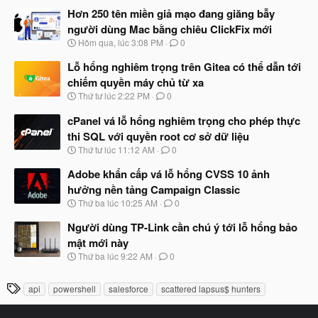
à
Hơn 250 tên miền giả mạo đang giăng bẫy
y
người dùng Mac bằng chiêu ClickFix mới
b
N
Hôm qua, lúc 3:08 PM
0
ắ
g
t
à
Lỗ hổng nghiêm trọng trên Gitea có thể dẫn tới
đ
y
ầ
chiếm quyền máy chủ từ xa
b
u
N
Thứ tư lúc 2:22 PM
0
ắ
g
t
à
cPanel vá lỗ hổng nghiêm trọng cho phép thực
đ
y
ầ
thi SQL với quyền root cơ sở dữ liệu
b
u
N
Thứ tư lúc 11:12 AM
0
ắ
g
t
à
Adobe khẩn cấp vá lỗ hổng CVSS 10 ảnh
đ
y
ầ
hưởng nền tảng Campaign Classic
b
u
N
Thứ ba lúc 10:25 AM
0
ắ
g
t
à
Người dùng TP-Link cần chú ý tới lỗ hổng bảo
đ
y
ầ
mật mới này
b
u
N
Thứ ba lúc 9:22 AM
0
ắ
g
t
à
đ
T
api
powershell
salesforce
scattered lapsus$ hunters
y
ầ
h
b
u
ắ
ẻ