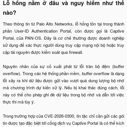
Lỗ hổng nằm ở đâu và nguy hiểm như thế
nào?​
Theo thông tin từ Palo Alto Networks, lỗ hổng tồn tại trong thành
phần User-ID Authentication Portal, còn được gọi là Captive
Portal, của PAN-OS. Đây là cơ chế thường được doanh nghiệp
sử dụng để xác thực người dùng truy cập mạng nội bộ hoặc truy
cập tài nguyên được kiểm soát qua firewall.
Nguyên nhân của sự cố xuất phát từ lỗi tràn bộ đệm (buffer
overflow). Trong các hệ thống phần mềm, buffer overflow là dạng
lỗi xảy ra khi dữ liệu được gửi vào vượt quá dung lượng bộ nhớ
mà chương trình dự kiến xử lý. Nếu bị khai thác đúng cách, lỗi
này có thể cho phép ghi đè dữ liệu trong bộ nhớ và dẫn tới việc
thực thi mã tùy ý.
Trong trường hợp của CVE-2026-0300, tin tặc chỉ cần gửi các gói
tin được tạo đặc biệt tới cổng dịch vụ Captive Portal là có thể kích