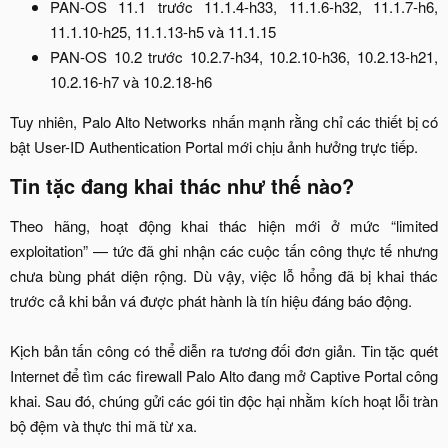
PAN-OS 11.1 trước 11.1.4-h33, 11.1.6-h32, 11.1.7-h6,
11.1.10-h25, 11.1.13-h5 và 11.1.15​
PAN-OS 10.2 trước 10.2.7-h34, 10.2.10-h36, 10.2.13-h21,
10.2.16-h7 và 10.2.18-h6​
Tuy nhiên, Palo Alto Networks nhấn mạnh rằng chỉ các thiết bị có
bật User-ID Authentication Portal mới chịu ảnh hưởng trực tiếp.​
Tin tặc đang khai thác như thế nào?​
Theo hãng, hoạt động khai thác hiện mới ở mức “limited
exploitation” — tức đã ghi nhận các cuộc tấn công thực tế nhưng
chưa bùng phát diện rộng. Dù vậy, việc lỗ hổng đã bị khai thác
trước cả khi bản vá được phát hành là tín hiệu đáng báo động.
Kịch bản tấn công có thể diễn ra tương đối đơn giản. Tin tặc quét
Internet để tìm các firewall Palo Alto đang mở Captive Portal công
khai. Sau đó, chúng gửi các gói tin độc hại nhằm kích hoạt lỗi tràn
bộ đệm và thực thi mã từ xa.