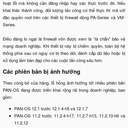
hoạt lỗi mà không cần đăng nhập hay xác thực trước đó. Nếu
khai thác thành công, đối tượng tấn công có thể thực thi mã với
đặc quyền root trên các thiết bị firewall dòng PA-Series và VM-
Series.
Điều đáng lo ngại là firewall vốn được xem là “lá chắn” bảo vệ
mạng doanh nghiệp. Khi thiết bị này bị chiếm quyền, toàn bộ hệ
thống phía sau có nguy cơ bị theo dõi, đánh cắp dữ liệu hoặc bị
sử dụng làm bàn đạp cho các cuộc tấn công sâu hơn.​
Các phiên bản bị ảnh hưởng​
Theo công bố của hãng, lỗ hổng ảnh hưởng tới nhiều phiên bản
PAN-OS đang được triển khai rộng rãi trong doanh nghiệp, bao
gồm:​
PAN-OS 12.1 trước 12.1.4-h5 và 12.1.7​
PAN-OS 11.2 trước 11.2.4-h17, 11.2.7-h13, 11.2.10-h6 và
11.2.12​