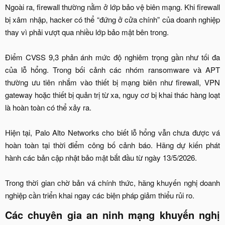
Ngoài ra, firewall thường nằm ở lớp bảo vệ biên mạng. Khi firewall
bị xâm nhập, hacker có thể “đứng ở cửa chính” của doanh nghiệp
thay vì phải vượt qua nhiều lớp bảo mật bên trong.
Điểm CVSS 9,3 phản ánh mức độ nghiêm trọng gần như tối đa
của lỗ hổng. Trong bối cảnh các nhóm ransomware và APT
thường ưu tiên nhắm vào thiết bị mạng biên như firewall, VPN
gateway hoặc thiết bị quản trị từ xa, nguy cơ bị khai thác hàng loạt
là hoàn toàn có thể xảy ra.
Hiện tại, Palo Alto Networks cho biết lỗ hổng vẫn chưa được vá
hoàn toàn tại thời điểm công bố cảnh báo. Hãng dự kiến phát
hành các bản cập nhật bảo mật bắt đầu từ ngày 13/5/2026.
Trong thời gian chờ bản vá chính thức, hãng khuyến nghị doanh
nghiệp cần triển khai ngay các biện pháp giảm thiểu rủi ro.​
Các chuyên gia an ninh mạng khuyến nghị