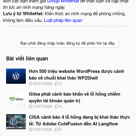
Mời các bạn tham gia
Group WhiteHat
để thảo luận và cập nhật
tin tức an ninh mạng hàng ngày.
Lưu ý từ WhiteHat:
Kiến thức an ninh mạng để phòng chống,
không làm điều xấu.
Luật pháp liên quan
Bạn phải đăng nhập hoặc đăng ký để phản hồi tại đây.
Bài viết liên quan
Hơn 500 triệu website WordPress được cảnh
báo về chuỗi khai thác WP2Shell
N
20/07/2026
0
g
à
Gitea phát cảnh báo khẩn về lỗ hổng chiếm
y
quyền tài khoản quản trị
b
N
13/07/2026
0
ắ
g
t
à
CISA cảnh báo 4 lỗ hổng đang bị khai thác thực
đ
y
ầ
tế: Từ Adobe ColdFusion đến AI Langflow
b
u
N
10/07/2026
0
ắ
g
t