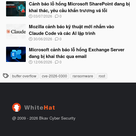
à
Cảnh báo lỗ hổng Microsoft SharePoint đang bị
đ
y
ầ
khai thác, yêu cầu khẩn trương vá lỗi
b
u
N
03/07/2026
0
ắ
g
t
à
Mozilla cảnh báo kỹ thuật mới nhắm vào
đ
y
ầ
Claude Code và các AI lập trình
b
u
N
30/06/2026
0
ắ
g
t
à
Microsoft cảnh báo lỗ hổng Exchange Server
đ
y
ầ
đang bị khai thác qua email
b
u
N
12/06/2026
0
ắ
g
t
à
đ
T
buffer overflow
cve-2026-0300
ransomware
root
y
ầ
h
b
u
ắ
ẻ
t
đ
ầ
u
@ 2009 -
2026
Bkav Cyber Security