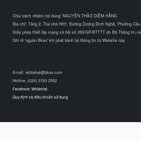
Chịu trách nhiệm nội dung: NGUYỄN THẢO DIỄM HẰNG
Địa chỉ: Tầng 2, Tòa nhà HH1, Đường Dương Đình Nghệ, Phường Cầu 
Giấy phép thiết lập mạng xã hội số 355/GP-BTTTT do Bộ Thông tin và
Ghi rõ 'nguồn Bkav' khi phát hành lại thông tin từ Website này
Email:
whitehat@bkav.com
Hotline: (024) 3763 2552
Facebook: WhiteHat
Quy định và điều khoản sử dụng