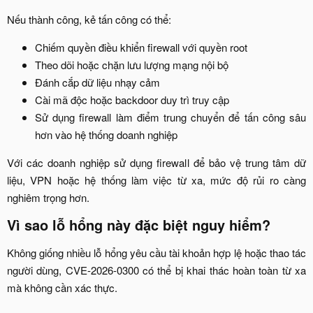
Nếu thành công, kẻ tấn công có thể:​
Chiếm quyền điều khiển firewall với quyền root​
Theo dõi hoặc chặn lưu lượng mạng nội bộ​
Đánh cắp dữ liệu nhạy cảm​
Cài mã độc hoặc backdoor duy trì truy cập​
Sử dụng firewall làm điểm trung chuyển để tấn công sâu
hơn vào hệ thống doanh nghiệp​
Với các doanh nghiệp sử dụng firewall để bảo vệ trung tâm dữ
liệu, VPN hoặc hệ thống làm việc từ xa, mức độ rủi ro càng
nghiêm trọng hơn.​
Vì sao lỗ hổng này đặc biệt nguy hiểm?​
Không giống nhiều lỗ hổng yêu cầu tài khoản hợp lệ hoặc thao tác
người dùng, CVE-2026-0300 có thể bị khai thác hoàn toàn từ xa
mà không cần xác thực.