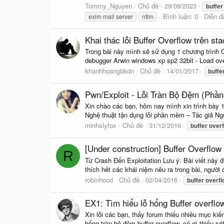
Tommy_Nguyen
Chủ đề
29/09/2023
buffer
Bình luận: 0
Diễn đ
exim mail server
ntlm
Khai thác lỗi Buffer Overflow trên st
Trong bài này mình sẽ sử dụng 1 chương trình Ov
debugger Arwin windows xp sp2 32bit - Load over.
khanhhoangbkdn
Chủ đề
14/01/2017
buffe
Pwn/Exploit - Lỗi Tràn Bộ Đệm (Phần
Xin chào các bạn, hôm nay mình xin trình bày 1
Nghệ thuật tận dụng lỗi phần mềm – Tác giả Ngu
minhslyfox
Chủ đề
31/12/2016
buffer
over
[Under construction] Buffer Overflo
R
Từ Crash Đến Exploitation Lưu ý: Bài viết này đư
thích hết các khái niệm nêu ra trong bài, người
robinhood
Chủ đề
02/04/2016
buffer
overfl
EX1: Tìm hiểu lỗ hổng Buffer overflo
Xin lỗi các bạn, thấy forum thiếu nhiều mục kiế
hổng tràn bộ đệm buffer overflow, có gì thiếu s