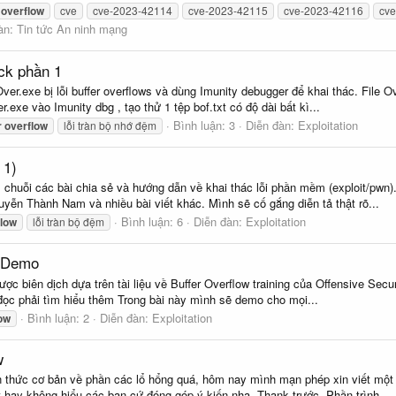
overflow
cve
cve-2023-42114
cve-2023-42115
cve-2023-42116
cv
àn:
Tin tức An ninh mạng
ack phần 1
er.exe bị lỗi buffer overflows và dùng Imunity debugger để khai thác. File Ove
exe vào Imunity dbg , tạo thử 1 tệp bof.txt có độ dài bất kì...
Bình luận: 3
Diễn đàn:
Exploitation
r
overflow
lỗi tràn bộ nhớ đệm
 1)
 chuỗi các bài chia sẻ và hướng dẫn về khai thác lỗi phần mềm (exploit/pwn)
yễn Thành Nam và nhiều bài viết khác. Mình sẽ cố gắng diễn tả thật rõ...
Bình luận: 6
Diễn đàn:
Exploitation
flow
lỗi tràn bộ đệm
w Demo
ợc biên dịch dựa trên tài liệu về Buffer Overflow training của Offensive Secur
 đọc phải tìm hiểu thêm Trong bài này mình sẽ demo cho mọi...
Bình luận: 2
Diễn đàn:
Exploitation
ow
w
n thức cơ bản về phần các lổ hổng quá, hôm nay mình mạn phép xin viết một b
ót hay không hiểu các bạn cứ đóng góp ý kiến nha. Thank trước. Phần trình...