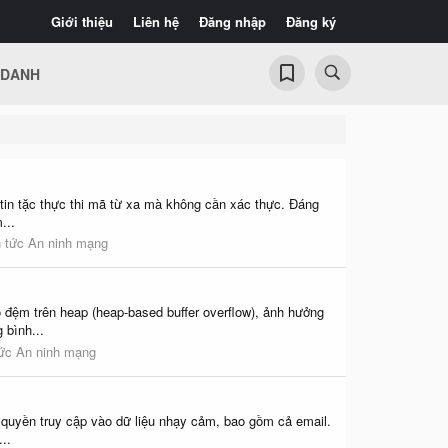
Giới thiệu
Liên hệ
Đăng nhập
Đăng ký
 DANH
tin tặc thực thi mã từ xa mà không cần xác thực. Đáng
...
n tức An ninh mạng
 đệm trên heap (heap-based buffer overflow), ảnh hưởng
 bình...
tức An ninh mạng
quyền truy cập vào dữ liệu nhạy cảm, bao gồm cả email.
..