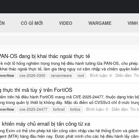
ÊN
CÓ GÌ MỚI
VIDEO
WARGAME
VINH
PAN-OS đang bị khai thác ngoài thực tế
về một lỗ hổng nghiêm trọng trong hệ điều hành tường lửa PAN-OS, cho phép 
ị khai thác ngoài thực tế, làm gia tăng nguy cơ xâm nhập và chiếm quyền kiểm
Bình luận: 0
Diễn đàn:
Ti
overflow
cve-2026-0300
ransomware
root
g thực thi mã tùy ý trên FortiOS
hiểm trên hệ điều hành FortiOS mang mã CVE-2025-24477, thuộc dạng tràn bộ
g trong quản lý thiết bị không dây. Mặc dù điểm số CVSSv3 chỉ ở mức trung
Bình luận: 0
Diễn đàn:
Tin 
overflow
cve-2025-24477
fortinet
fortios
 khiến máy chủ email bị tấn công từ xa
ong Exim có thể cho phép kẻ tấn công xâm nhập vào hệ thống Exim và giành 
gent (MTA) hàng đầu hiện nay. Được phát minh cho các hệ điều hành lấy cảm.