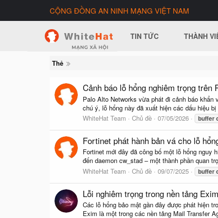
CỘNG ĐỒNG AN NINH MẠNG VIỆT NAM
TIN TỨC
THÀNH VI
Thẻ
Cảnh báo lỗ hổng nghiêm trọng trên 
Palo Alto Networks vừa phát đi cảnh báo khẩn 
chú ý, lỗ hổng này đã xuất hiện các dấu hiệu b
WhiteHat Team
Chủ đề
07/05/2026
buffer
Fortinet phát hành bản vá cho lỗ hổn
Fortinet mới đây đã công bố một lỗ hổng nguy 
đến daemon cw_stad – một thành phần quan trọn
WhiteHat Team
Chủ đề
09/07/2025
buffer
Lỗi nghiêm trọng trong nền tảng Exim
Các lỗ hổng bảo mật gần đây được phát hiện tr
Exim là một trong các nền tảng Mail Transfer A