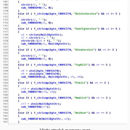
Hình: stack1 memory map​