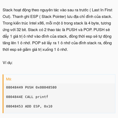
Stack hoạt động theo nguyên tác vào sau ra trước ( Last In First
Out). Thanh ghi ESP ( Stack Pointer) lưu địa chỉ đỉnh của stack.
Trong kiến trúc Intel x86, mỗi một ô trong stack là 4 byte, tương
ứng với 32 bit. Stack có 2 thao tác là PUSH và POP. PUSH sẽ
đẩy 1 giá trị ô nhớ vào đỉnh của stack, đồng thời esp sẽ tự động
tăng lên 1 ô nhớ. POP sẽ lấy ra 1 ô nhớ của đỉnh stack ra, đồng
thời esp sẽ giảm giá trị xuống 1 ô nhớ.
Ví dụ:
Mã:
08048449 PUSH 0x08048580

0804844E CALL printf

08048453 ADD ESP, 0x10