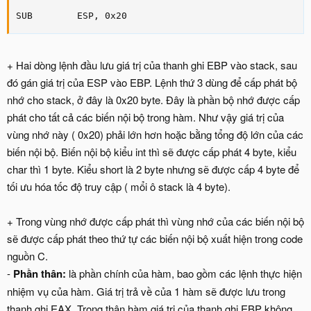
SUB        ESP, 0x20
+ Hai dòng lệnh đầu lưu giá trị của thanh ghi EBP vào stack, sau
đó gán giá trị của ESP vào EBP. Lệnh thứ 3 dùng để cấp phát bộ
nhớ cho stack, ở đây là 0x20 byte. Đây là phần bộ nhớ được cấp
phát cho tất cả các biến nội bộ trong hàm. Như vậy giá trị của
vùng nhớ này ( 0x20) phải lớn hơn hoặc bằng tổng độ lớn của các
biến nội bộ. Biến nội bộ kiểu int thì sẽ được cấp phát 4 byte, kiểu
char thì 1 byte. Kiểu short là 2 byte nhưng sẽ được cấp 4 byte để
tối ưu hóa tốc độ truy cập ( mổi ô stack là 4 byte).
+ Trong vùng nhớ được cấp phát thì vùng nhớ của các biến nội bộ
sẽ được cấp phát theo thứ tự các biến nội bộ xuất hiện trong code
nguồn C.
-
Phần thân:
là phần chính của hàm, bao gồm các lệnh thực hiện
nhiệm vụ của hàm. Giá trị trả về của 1 hàm sẽ được lưu trong
thanh ghi EAX. Trong thân hàm giá trị của thanh ghi EBP không