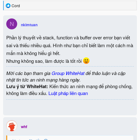
R
Cord
e
a
c
N
nkimtuan
t
i
o
Phần lý thuyết về stack, function và buffer over error bạn viết
n
sai và thiếu nhiều quá. Hình như bạn chỉ biết làm một cách mà
s
:
mẩn mà không hiểu gì hết.
Nhưng không sao, làm được là tốt rồi
Mời các bạn tham gia
Group WhiteHat
để thảo luận và cập
nhật tin tức an ninh mạng hàng ngày.
Lưu ý từ WhiteHat:
Kiến thức an ninh mạng để phòng chống,
không làm điều xấu.
Luật pháp liên quan
whf