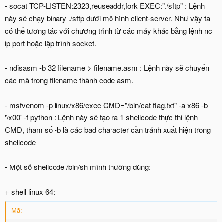
- socat TCP-LISTEN:2323,reuseaddr,fork EXEC:"./sftp" : Lệnh
này sẽ chạy binary ./sftp dưới mô hình client-server. Như vậy ta
có thể tương tác với chương trình từ các máy khác bằng lệnh nc
ip port hoặc lập trình socket.
- ndisasm -b 32 filename > filename.asm : Lệnh này sẽ chuyển
các mã trong filename thành code asm.
- msfvenom -p linux/x86/exec CMD="/bin/cat flag.txt" -a x86 -b
'\x00' -f python : Lệnh này sẽ tạo ra 1 shellcode thực thi lệnh
CMD, tham số -b là các bad character cần tránh xuất hiện trong
shellcode
- Một số shellcode /bin/sh mình thường dùng:
+ shell linux 64:
Mã: