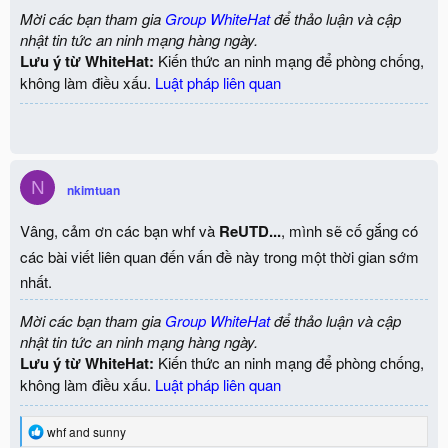
Mời các bạn tham gia
Group WhiteHat
để thảo luận và cập
nhật tin tức an ninh mạng hàng ngày.
Lưu ý từ WhiteHat:
Kiến thức an ninh mạng để phòng chống,
không làm điều xấu.
Luật pháp liên quan
N
nkimtuan
Vâng, cảm ơn các bạn whf và
ReUTD...
, mình sẽ cố gắng có
các bài viết liên quan đến vấn đề này trong một thời gian sớm
nhất.
Mời các bạn tham gia
Group WhiteHat
để thảo luận và cập
nhật tin tức an ninh mạng hàng ngày.
Lưu ý từ WhiteHat:
Kiến thức an ninh mạng để phòng chống,
không làm điều xấu.
Luật pháp liên quan
R
whf
and
sunny
e