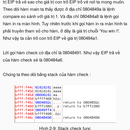
trị EIP trả về sao cho giá trị con trỏ EIP trỏ về nơi ta mong muốn.
Theo dõi hàm main ta thấy được ở địa chỉ 0804849a là lệnh
compare so sánh với giá trị 1. Và địa chỉ 080484a8 là lệnh gọi
hàm in ra màn hình. Tuy nhiên trước khi gọi hàm in ra màn hình ta
phải truyền tham số cho hàm, ở đây là giá trị chuỗi ‘You win !!’.
Như vậy ta cần trỏ con trỏ EIP về giá trị 080484a1.
Lời gọi hàm check có địa chỉ là 08048491. Như vậy EIP trả về
của hàm check sẽ là 080484a6.
Chúng ta theo dõi bảng stack của hàm check :
Hình 2-9: Stack check func​