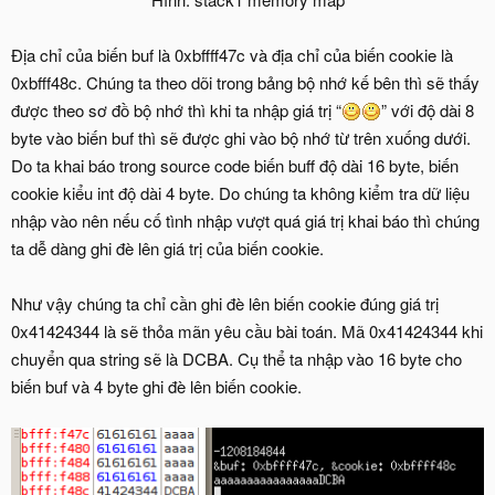
Địa chỉ của biến buf là 0xbffff47c và địa chỉ của biến cookie là
0xbfff48c. Chúng ta theo dõi trong bảng bộ nhớ kế bên thì sẽ thấy
được theo sơ đồ bộ nhớ thì khi ta nhập giá trị “
” với độ dài 8
byte vào biến buf thì sẽ được ghi vào bộ nhớ từ trên xuống dưới.
Do ta khai báo trong source code biến buff độ dài 16 byte, biến
cookie kiểu int độ dài 4 byte. Do chúng ta không kiểm tra dữ liệu
nhập vào nên nếu cố tình nhập vượt quá giá trị khai báo thì chúng
ta dễ dàng ghi đè lên giá trị của biến cookie.
Như vậy chúng ta chỉ cần ghi đè lên biến cookie đúng giá trị
0x41424344 là sẽ thỏa mãn yêu cầu bài toán. Mã 0x41424344 khi
chuyển qua string sẽ là DCBA. Cụ thể ta nhập vào 16 byte cho
biến buf và 4 byte ghi đè lên biến cookie.