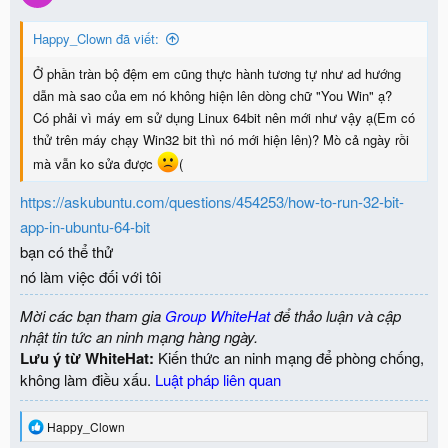
Happy_Clown đã viết:
Ở phần tràn bộ đệm em cũng thực hành tương tự như ad hướng
dẫn mà sao của em nó không hiện lên dòng chữ "You Win" ạ?
Có phải vì máy em sử dụng Linux 64bit nên mới như vậy ạ(Em có
thử trên máy chạy Win32 bit thì nó mới hiện lên)? Mò cả ngày rồi
mà vẫn ko sửa được
(
https://askubuntu.com/questions/454253/how-to-run-32-bit-
app-in-ubuntu-64-bit
bạn có thể thử
nó làm việc đối với tôi
Mời các bạn tham gia
Group WhiteHat
để thảo luận và cập
nhật tin tức an ninh mạng hàng ngày.
Lưu ý từ WhiteHat:
Kiến thức an ninh mạng để phòng chống,
không làm điều xấu.
Luật pháp liên quan
R
Happy_Clown
e