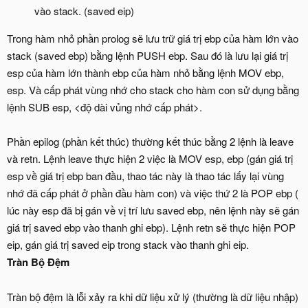
vào stack. (saved eip)
Trong hàm nhỏ phần prolog sẽ lưu trữ giá trị ebp của hàm lớn vào
stack (saved ebp) bằng lệnh PUSH ebp. Sau đó là lưu lại giá trị
esp của hàm lớn thành ebp của hàm nhỏ bằng lệnh MOV ebp,
esp. Và cấp phát vùng nhớ cho stack cho hàm con sử dụng bằng
lệnh SUB esp, <độ dài vủng nhớ cấp phát>.
Phần epilog (phần kết thúc) thường kết thúc bằng 2 lệnh là leave
và retn. Lệnh leave thực hiện 2 việc là MOV esp, ebp (gán giá trị
esp về giá trị ebp ban đầu, thao tác này là thao tác lấy lại vùng
nhớ đã cấp phát ở phần đầu hàm con) và việc thứ 2 là POP ebp (
lúc này esp đã bị gán về vị trí lưu saved ebp, nên lệnh này sẽ gán
giá trị saved ebp vào thanh ghi ebp). Lệnh retn sẽ thực hiện POP
eip, gán giá trị saved eip trong stack vào thanh ghi eip.
Tràn Bộ Đệm
Tràn bộ đệm là lỗi xảy ra khi dữ liệu xử lý (thường là dữ liệu nhập)