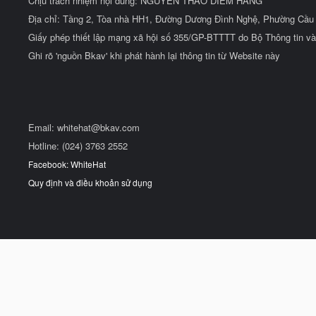
Chịu trách nhiệm nội dung: NGUYỄN THẢO DIỄM HẰNG
Địa chỉ: Tầng 2, Tòa nhà HH1, Đường Dương Đình Nghệ, Phường Cầu 
Giấy phép thiết lập mạng xã hội số 355/GP-BTTTT do Bộ Thông tin và
Ghi rõ 'nguồn Bkav' khi phát hành lại thông tin từ Website này
Email:
whitehat@bkav.com
Hotline: (024) 3763 2552
Facebook: WhiteHat
Quy định và điều khoản sử dụng