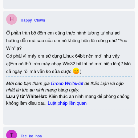
a
c
t
H
i
Happy_Clown
o
n
Ở phần tràn bộ đệm em cũng thực hành tương tự như ad
s
:
hướng dẫn mà sao của em nó không hiện lên dòng chữ "You
Win" ạ?
Có phải vì máy em sử dụng Linux 64bit nên mới như vậy
ạ(Em có thử trên máy chạy Win32 bit thì nó mới hiện lên)? Mò
cả ngày rồi mà vẫn ko sửa được
(
Mời các bạn tham gia
Group WhiteHat
để thảo luận và cập
nhật tin tức an ninh mạng hàng ngày.
Lưu ý từ WhiteHat:
Kiến thức an ninh mạng để phòng chống,
không làm điều xấu.
Luật pháp liên quan
T
Tac_ke_hoa