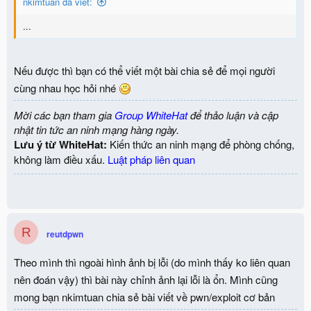
nkimtuan đã viết:
...
Nếu được thì bạn có thể viết một bài chia sẻ để mọi người
cùng nhau học hỏi nhé
Mời các bạn tham gia
Group WhiteHat
để thảo luận và cập
nhật tin tức an ninh mạng hàng ngày.
Lưu ý từ WhiteHat:
Kiến thức an ninh mạng để phòng chống,
không làm điều xấu.
Luật pháp liên quan
R
reutdpwn
Theo mình thì ngoài hình ảnh bị lỗi (do mình thấy ko liên quan
nên đoán vậy) thì bài này chỉnh ảnh lại lỗi là ổn. Mình cũng
mong bạn nkimtuan chia sẻ bài viết về pwn/exploit cơ bản