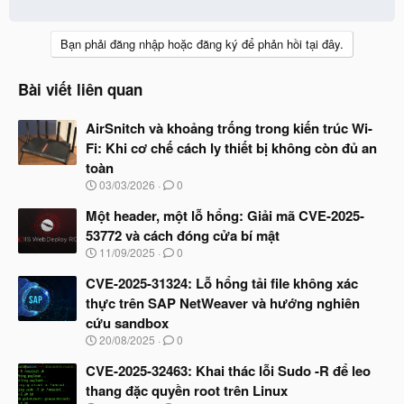
a
c
t
Bạn phải đăng nhập hoặc đăng ký để phản hồi tại đây.
i
o
n
Bài viết liên quan
s
:
AirSnitch và khoảng trống trong kiến trúc Wi-
Fi: Khi cơ chế cách ly thiết bị không còn đủ an
toàn
N
03/03/2026
0
g
à
Một header, một lỗ hổng: Giải mã CVE-2025-
y
53772 và cách đóng cửa bí mật
b
N
11/09/2025
0
ắ
g
t
à
CVE-2025-31324: Lỗ hổng tải file không xác
đ
y
ầ
thực trên SAP NetWeaver và hướng nghiên
b
u
cứu sandbox
ắ
t
N
20/08/2025
0
đ
g
ầ
à
CVE-2025-32463: Khai thác lỗi Sudo -R để leo
u
y
thang đặc quyền root trên Linux
b