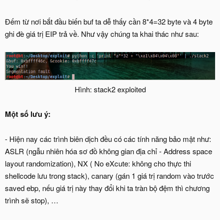
Đếm từ nơi bắt đầu biến buf ta dễ thấy cần 8*4=32 byte và 4 byte
ghi đè giá trị EIP trả về. Như vậy chúng ta khai thác như sau:
Hình: stack2 exploited
Một số lưu ý:
- Hiện nay các trình biên dịch đều có các tính năng bảo mật như:
ASLR (ngẫu nhiên hóa sơ đồ không gian địa chỉ - Address space
layout randomization), NX ( No eXcute: không cho thực thi
shellcode lưu trong stack), canary (gán 1 giá trị random vào trước
saved ebp, nếu giá trị này thay đổi khi ta tràn bộ đệm thì chương
trình sẽ stop), …