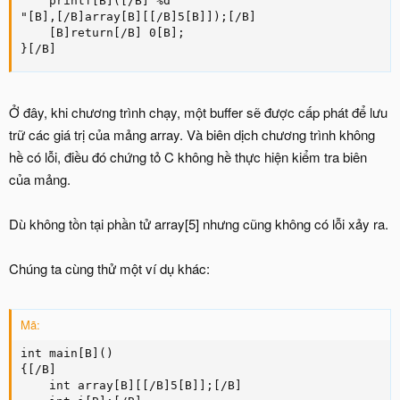
    printf[B]([/B]"%d

"[B],[/B]array[B][[/B]5[B]]);[/B]

    [B]return[/B] 0[B];

}[/B]
Ở đây, khi chương trình chạy, một buffer sẽ được cấp phát để lưu
trữ các giá trị của mảng array. Và biên dịch chương trình không
hề có lỗi, điều đó chứng tỏ C không hề thực hiện kiểm tra biên
của mảng.
Dù không tồn tại phần tử array[5] nhưng cũng không có lỗi xảy ra.
Chúng ta cùng thử một ví dụ khác:
Mã:
int main[B]()

{[/B]

    int array[B][[/B]5[B]];[/B]
