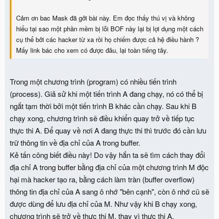
Cảm ơn bac Mask đã gởi bài này. Em đọc thấy thú vị và không
hiểu tại sao một phần mềm bị lỗi BOF này lại bị lợi dụng một cách
cụ thể bởi các hacker từ xa rồi họ chiếm được cả hệ điều hành ?
Mấy link bác cho xem có được đâu, lại toàn tiếng tây.
Trong một chương trình (program) có nhiều tiến trình
(process). Giả sử khi một tiến trình A đang chạy, nó có thể bị
ngắt tạm thời bởi một tiến trình B khác cần chạy. Sau khi B
chạy xong, chương trình sẽ điều khiển quay trở về tiếp tục
thực thi A. Để quay về nơi A đang thực thi thì trước đó cần lưu
trữ thông tin về địa chỉ của A trong buffer.
Kẻ tấn công biết điều này! Do vậy hắn ta sẽ tìm cách thay đổi
địa chỉ A trong buffer bằng địa chỉ của một chương trình M độc
hại mà hacker tạo ra, bằng cách làm tràn (buffer overflow)
thông tin địa chỉ của A sang ô nhớ "bên cạnh", còn ô nhớ cũ sẽ
được dùng để lưu địa chỉ của M. Như vậy khi B chạy xong,
chương trình sẽ trở về thực thi M, thay vì thực thi A.