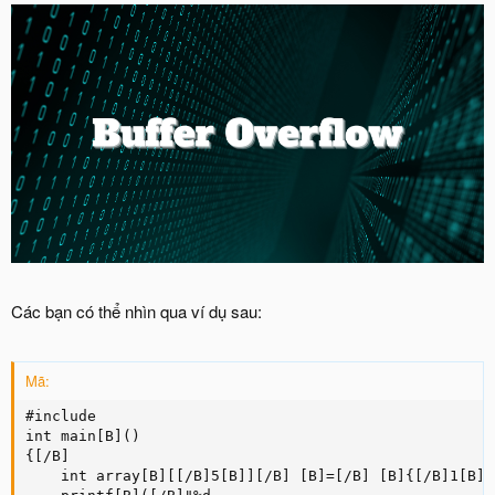
Các bạn có thể nhìn qua ví dụ sau:
Mã:
#include

int main[B]()

{[/B]

    int array[B][[/B]5[B]][/B] [B]=[/B] [B]{[/B]1[B],