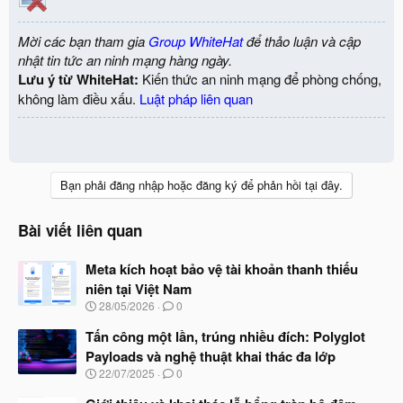
Mời các bạn tham gia
Group WhiteHat
để thảo luận và cập
nhật tin tức an ninh mạng hàng ngày.
Lưu ý từ WhiteHat:
Kiến thức an ninh mạng để phòng chống,
không làm điều xấu.
Luật pháp liên quan
Bạn phải đăng nhập hoặc đăng ký để phản hồi tại đây.
Bài viết liên quan
Meta kích hoạt bảo vệ tài khoản thanh thiếu
niên tại Việt Nam
N
28/05/2026
0
g
à
Tấn công một lần, trúng nhiều đích: Polyglot
y
Payloads và nghệ thuật khai thác đa lớp
b
N
22/07/2025
0
ắ
g
t
à