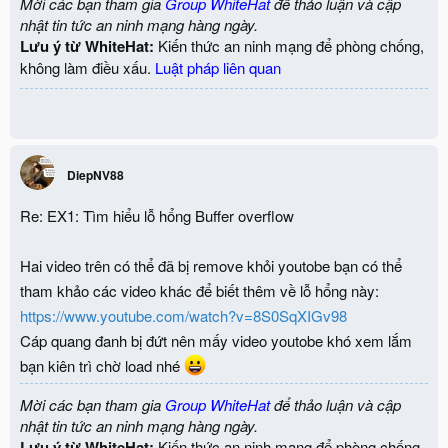
Mời các bạn tham gia
Group WhiteHat
để thảo luận và cập
nhật tin tức an ninh mạng hàng ngày.
Lưu ý từ WhiteHat:
Kiến thức an ninh mạng để phòng chống,
không làm điều xấu.
Luật pháp liên quan
DiepNV88
Re: EX1: Tìm hiểu lỗ hổng Buffer overflow
Hai video trên có thể đã bị remove khỏi youtobe bạn có thể
tham khảo các video khác để biết thêm về lỗ hổng này:
https://www.youtube.com/watch?v=8S0SqXIGv98
Cáp quang đanh bị đứt nên mấy video youtobe khó xem lắm
bạn kiên trì chờ load nhé
Mời các bạn tham gia
Group WhiteHat
để thảo luận và cập
nhật tin tức an ninh mạng hàng ngày.
Lưu ý từ WhiteHat:
Kiến thức an ninh mạng để phòng chống,