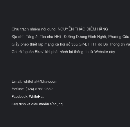
Chịu trách nhiệm nội dung: NGUYỄN THẢO DIỄM HẰNG
Địa chỉ: Tầng 2, Tòa nhà HH1, Đường Dương Đình Nghệ, Phường Cầu 
Giấy phép thiết lập mạng xã hội số 355/GP-BTTTT do Bộ Thông tin và
Ghi rõ 'nguồn Bkav' khi phát hành lại thông tin từ Website này
Email:
whitehat@bkav.com
Hotline: (024) 3763 2552
Facebook: WhiteHat
Quy định và điều khoản sử dụng