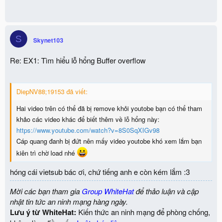
S
Skynet103
Re: EX1: Tìm hiểu lỗ hổng Buffer overflow
DiepNV88;19153 đã viết:
Hai video trên có thể đã bị remove khỏi youtobe bạn có thể tham
khảo các video khác để biết thêm về lỗ hổng này:
https://www.youtube.com/watch?v=8S0SqXIGv98
Cáp quang đanh bị đứt nên mấy video youtobe khó xem lắm bạn
kiên trì chờ load nhé
hóng cái vietsub bác ơi, chứ tiếng anh e còn kém lắm :3
Mời các bạn tham gia
Group WhiteHat
để thảo luận và cập
nhật tin tức an ninh mạng hàng ngày.
Lưu ý từ WhiteHat:
Kiến thức an ninh mạng để phòng chống,