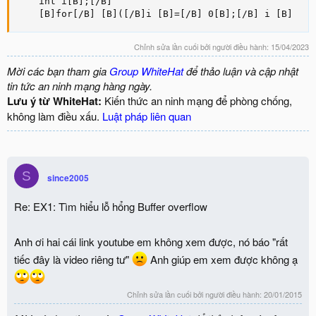
    int i[B];[/B]

    [B]for[/B] [B]([/B]i [B]=[/B] 0[B];[/B] i [B]
Chỉnh sửa lần cuối bởi người điều hành:
15/04/2023
Mời các bạn tham gia
Group WhiteHat
để thảo luận và cập nhật
tin tức an ninh mạng hàng ngày.
Lưu ý từ WhiteHat:
Kiến thức an ninh mạng để phòng chống,
không làm điều xấu.
Luật pháp liên quan
S
since2005
Re: EX1: Tìm hiểu lỗ hổng Buffer overflow
Anh ơi hai cái link youtube em không xem được, nó báo "rất
tiếc đây là video riêng tư"
Anh giúp em xem được không ạ
Chỉnh sửa lần cuối bởi người điều hành:
20/01/2015